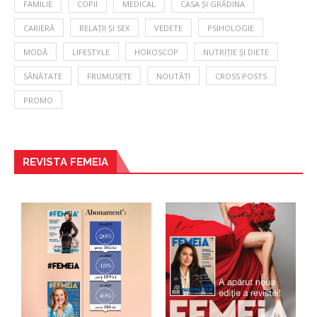
FAMILIE
COPII
MEDICAL
CASA ȘI GRĂDINA
CARIERĂ
RELAȚII ȘI SEX
VEDETE
PSIHOLOGIE
MODĂ
LIFESTYLE
HOROSCOP
NUTRIȚIE ȘI DIETE
SĂNĂTATE
FRUMUSEȚE
NOUTĂȚI
CROSS POSTS
PROMO
REVISTA FEMEIA