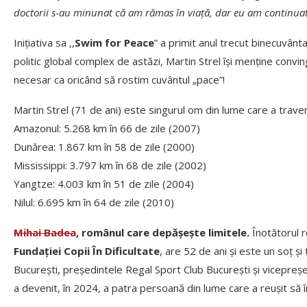
doctorii s-au minunat că
am r
ă
mas
î
n via
ță, dar eu am continuat
Inițiativa sa ,,
Swim for Peace
” a primit anul trecut binecuvânta
politic global complex de astăzi, Martin Strel își menține convi
necesar ca oricând să rostim cuvântul „pace”!
Martin Strel (71 de ani) este singurul om din lume care a travers
Amazonul: 5.268 km în 66 de zile (2007)
Dunărea: 1.867 km în 58 de zile (2000)
Mississippi: 3.797 km în 68 de zile (2002)
Yangtze: 4.003 km în 51 de zile (2004)
Nilul: 6.695 km în 64 de zile (2010)
Mihai Badea
, românul care depășește limitele.
Înotătorul 
Fundației Copii În Dificultate
, are 52 de ani și este un soț și
București, președintele Regal Sport Club București și vicepreșed
a devenit, în 2024, a patra persoană din lume care a reușit să î