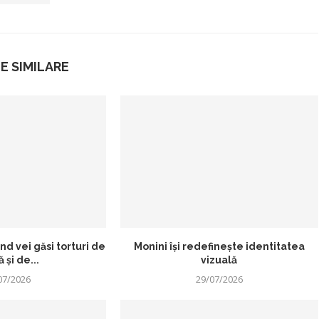
E SIMILARE
d vei găsi torturi de
Monini își redefinește identitatea
 și de...
vizuală
07/2026
29/07/2026