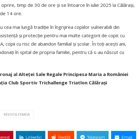
prire, timp de 30 de ore și se întoarce în iulie 2025 la Călărași,
 de 14 ore.
 cea mai lungă tradiție în îngrijirea copiilor vulnerabili din
stenţă şi protecţie pentru mai multe categorii de copii: cu
A, copii cu risc de abandon familial şi şcolar. În toți acești ani,
donaţi în spital de propria familie, pentru că s-au născut cu
ronaj al Alteț
ei Sale Regale Principesa Maria a Rom
âniei
ația Club Sportiv Trichallenge Triatlon Călărași
REVISTA FEMEIA
terest
Linkedin
Reddit
Telegram
Email