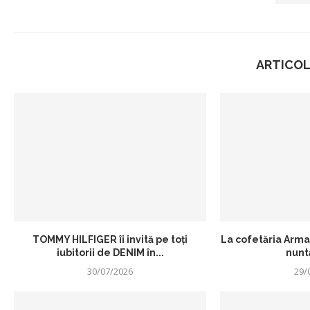
ARTICOL
TOMMY HILFIGER îi invită pe toți
La cofetăria Arman
iubitorii de DENIM în...
nuntă
30/07/2026
29/