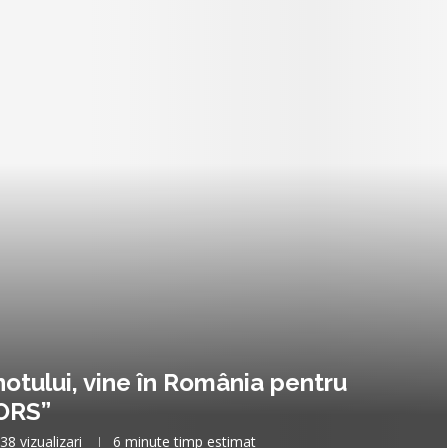
notului, vine în România pentru
TORS”
38
vizualizari
6 minute timp estimat