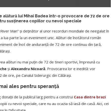
 alătură lui Mihai Badea într-o provocare de 72 de ore
tru susținerea copiilor cu nevoi speciale
 River Man” și deținător al unor recorduri mondiale de neegalat în
a lua parte la un eveniment unic. Alături de înotătorul român
eniment de înot de anduranță de 72 de ore continuu din țară,
lărași.
vea alături nu mai puțin de 72 de tineri sportivi, împreună cu
ache
și
Alexandru Nicoară
. Provocarea lor e inedită: vor
 de ore, pe Canalul Siderurgic din Călărași.
mai ales pentru speranță
g donații de la publicul larg pentru a construi
Casa dintre brazi
iii cu nevoi speciale, care nu au ocazia să iasă din casă. Aici, cei
ii în Dificultate.