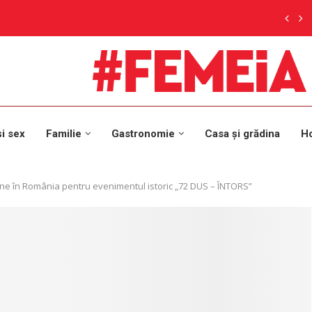
și sex
Familie
Gastronomie
Casa și grădina
H
vine în România pentru evenimentul istoric „72 DUS – ÎNTORS”