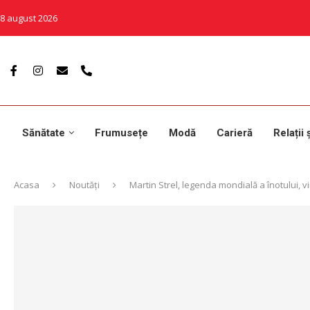
8 august 2026
Sănătate
Frumusețe
Modă
Carieră
Relații 
Acasa
Noutăți
Martin Strel, legenda mondială a înotului, 