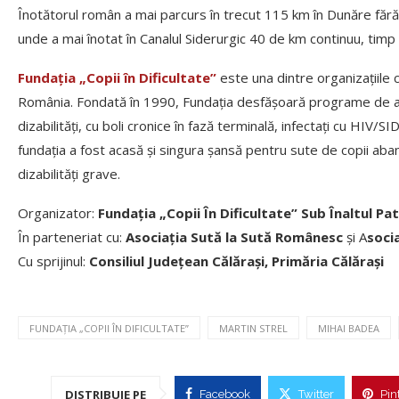
Înotătorul român a mai parcurs în trecut 115 km în Dunăre fără o
unde a mai înotat în Canalul Siderurgic 40 de km continuu, timp
Fundația „Copii în Dificultate”
este una dintre organizațiile cu
România. Fondată în 1990, Fundația desfăşoară programe de asi
dizabilităţi, cu boli cronice în fază terminală, infectaţi cu HIV/SID
fundaţia a fost acasă și singura șansă pentru sute de copii aban
dizabilităţi grave.
Organizator:
Fundația „Copii În Dificultate” Sub Înaltul Pat
În parteneriat cu:
Asociația Sută la Sută Românesc
și A
soci
Cu sprijinul:
Consiliul Județean Călărași, Primăria Călărași
FUNDAȚIA „COPII ÎN DIFICULTATE”
MARTIN STREL
MIHAI BADEA
DISTRIBUIE PE
Facebook
Twitter
Pin