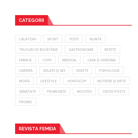
CATEGORII
CĂLĂTORII
SPORT
TESTE
NUNTĂ
TRUCURI DE BUCĂTĂRIE
GASTRONOMIE
REȚETE
FAMILIE
COPII
MEDICAL
CASA ȘI GRĂDINA
CARIERĂ
RELAȚII ȘI SEX
VEDETE
PSIHOLOGIE
MODĂ
LIFESTYLE
HOROSCOP
NUTRIȚIE ȘI DIETE
SĂNĂTATE
FRUMUSEȚE
NOUTĂȚI
CROSS POSTS
PROMO
REVISTA FEMEIA