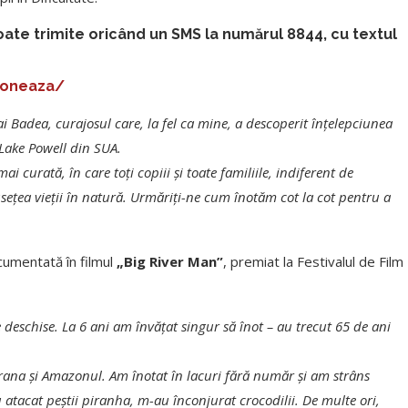
oate trimite oricând un SMS la numărul 8844, cu textul
doneaza/
i Badea, curajosul care, la fel ca mine, a descoperit înțelepciunea
 Lake Powell din SUA.
 curată, în care toți copiii și toate familiile, indiferent de
ețea vieții î
n natur
ă. Urmăriți-ne cum înotăm cot la cot pentru a
ocumentată în filmul
„Big River Man”
, premiat la Festivalul de Film
e deschise. La 6 ani am învățat singur să înot – au trecut 65 de ani
arana
și Amazonul. Am înotat în lacuri fără număr și am strâns
 atacat peștii piranha, m-au înconjurat crocodilii. De multe ori,