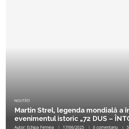
NOUTĂȚI
Martin Strel, legenda mondială a î
evenimentul istoric „72 DUS – ÎN
Autor:
Echipa Femeia
17/06/2025
0 comentariu
5