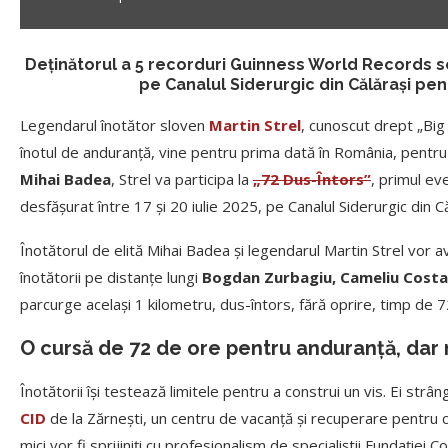
Deținătorul a 5 recorduri Guinness World Records se
pe Canalul Siderurgic din Călărași pen
Legendarul înotător sloven
Martin Strel
, cunoscut drept „Big
înotul de anduranță, vine pentru prima dată în România, pentru 
Mihai Badea
, Strel va participa la
„72 Dus-Întors”
, primul ev
desfășurat între 17 și 20 iulie 2025, pe Canalul Siderurgic din Că
Înotătorul de elită Mihai Badea și legendarul Martin Strel vor a
înotătorii pe distanțe lungi
Bogdan Zurbagiu, Cameliu Cost
parcurge același 1 kilometru, dus-întors, fără oprire, timp de 72
O cursă de 72 de ore pentru anduranță, dar 
Înotătorii își testează limitele pentru a construi un vis. Ei strân
CID
de la Zărnești, un centru de vacanță și recuperare pentru cop
mici vor fi sprijiniți cu profesionalism de specialiștii Fundației Cop