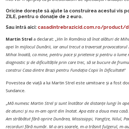
Oricine dorește să ajute la construirea acestui vis p
ZILE, pentru o donație de 2 euro.
Sau intră aici:
casadintrebrazicid.com.ro/product/
Martin Strel
a declarat: „
Vin în România să înot alături de Miha
apei în mijlocul Dunării, iar anul trecut a traversat provocatorul
Mihai înoată, ca mine, pentru pace și prietenie și pentru o lume mai
diagnostic ș
i de dificult
ățile prin care trec, să se bucure de frumus
construi Casa dintre Brazi pentru Fundația Copii în Dificultate
!”
Povestea de viață a lui Martin Strel este uimitoare și a fost d
Sundance.
„
M
ă numesc Martin Strel și sunt înotă
tor de distan
țe lungi în ap
de atunci și nu m-am oprit din înotat. Apa este a doua mea casă.
Am str
ăbă
tut f
ără
oprire Dun
ă
rea, Mississippi, Yangtze, Nilul, P
recorduri fără număr. M-a ars soarele, m-a trăsnit fulgerul, m-au