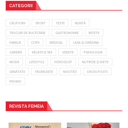
CATEGORII
CĂLĂTORII
SPORT
TESTE
NUNTĂ
TRUCURI DE BUCĂTĂRIE
GASTRONOMIE
REȚETE
FAMILIE
COPII
MEDICAL
CASA ȘI GRĂDINA
CARIERĂ
RELAȚII ȘI SEX
VEDETE
PSIHOLOGIE
MODĂ
LIFESTYLE
HOROSCOP
NUTRIȚIE ȘI DIETE
SĂNĂTATE
FRUMUSEȚE
NOUTĂȚI
CROSS POSTS
PROMO
REVISTA FEMEIA