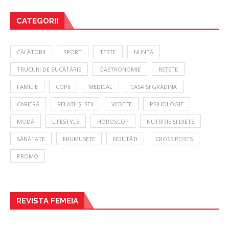
CATEGORII
CĂLĂTORII
SPORT
TESTE
NUNTĂ
TRUCURI DE BUCĂTĂRIE
GASTRONOMIE
REȚETE
FAMILIE
COPII
MEDICAL
CASA ȘI GRĂDINA
CARIERĂ
RELAȚII ȘI SEX
VEDETE
PSIHOLOGIE
MODĂ
LIFESTYLE
HOROSCOP
NUTRIȚIE ȘI DIETE
SĂNĂTATE
FRUMUSEȚE
NOUTĂȚI
CROSS POSTS
PROMO
REVISTA FEMEIA