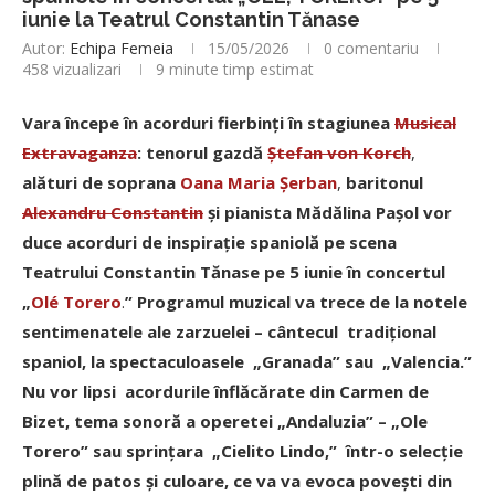
iunie la Teatrul Constantin Tănase
Autor:
Echipa Femeia
15/05/2026
0 comentariu
458
vizualizari
9 minute timp estimat
Vara începe în acorduri fierbinţi în stagiunea
Musical
Extravaganza
: tenorul gazdă
Ştefan von Korch
,
alături de soprana
Oana Maria Şerban
,
baritonul
Alexandru Constantin
şi pianista Mădălina Paşol vor
duce acorduri de inspiraţie spaniolă pe scena
Teatrului Constantin Tănase pe 5 iunie în concertul
„
Olé Torero
.
” Programul muzical va trece de la notele
sentimenatele ale zarzuelei – cântecul tradițional
spaniol, la spectaculoasele „Granada” sau „Valencia.”
Nu vor lipsi acordurile înflăcărate din Carmen de
Bizet, tema sonoră a operetei „Andaluzia” – „Ole
Torero” sau sprinţara „Cielito Lindo,” într-o selecţie
plină de patos şi culoare, ce va va evoca poveşti din