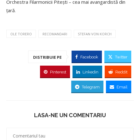
Orchestra Filarmonicii Piteşti – cea mai avangardistă din
ţară.
OLE TORERO
RECOMANDARI
STEFAN VON KORCH
DISTRIBUIE PE
Facebook
Twitter
Pinterest
Linkedin
Reddit
Telegram
Email
LASA-NE UN COMENTARIU