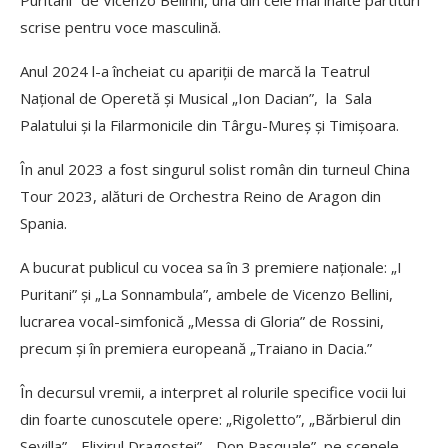
Puritani” de Vicenzo Belinni, una din cele mai înalte partituri
scrise pentru voce masculină.
Anul 2024 l-a încheiat cu apariţii de marcă la Teatrul
Naţional de Operetă şi Musical „Ion Dacian”, la Sala
Palatului şi la Filarmonicile din Târgu-Mureş şi Timişoara.
În anul 2023 a fost singurul solist român din turneul China
Tour 2023, alături de Orchestra Reino de Aragon din
Spania.
A bucurat publicul cu vocea sa în 3 premiere naţionale: „I
Puritani” şi „La Sonnambula”, ambele de Vicenzo Bellini,
lucrarea vocal-simfonică „Messa di Gloria” de Rossini,
precum şi în premiera europeană „Traiano in Dacia.”
În decursul vremii, a interpret al rolurile specifice vocii lui
din foarte cunoscutele opere: „Rigoletto”, „Bărbierul din
Sevilla”, „Elixirul Dragostei”, „Don Pasquale”, pe scenele