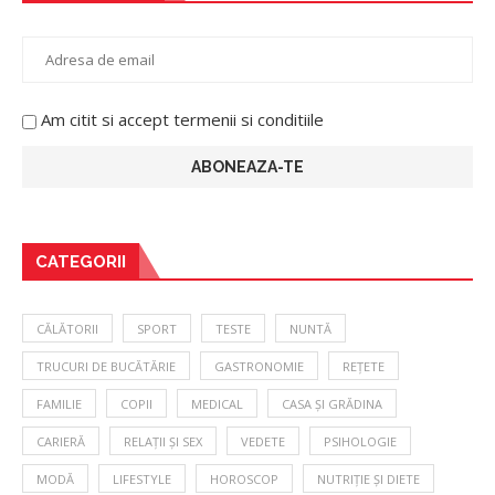
Am citit si accept termenii si conditiile
CATEGORII
CĂLĂTORII
SPORT
TESTE
NUNTĂ
TRUCURI DE BUCĂTĂRIE
GASTRONOMIE
REȚETE
FAMILIE
COPII
MEDICAL
CASA ȘI GRĂDINA
CARIERĂ
RELAȚII ȘI SEX
VEDETE
PSIHOLOGIE
MODĂ
LIFESTYLE
HOROSCOP
NUTRIȚIE ȘI DIETE