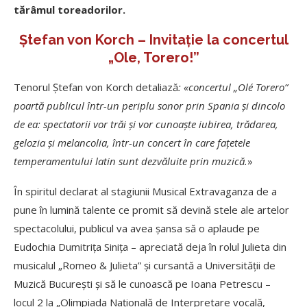
tărâmul toreadorilor.
Ştefan von Korch – Invitație la concertul
„Ole, Torero!”
Tenorul Ştefan von Korch detaliază
:
«concertul „Ol
é Torero”
poartă publicul într-un periplu sonor prin Spania şi dincolo
de ea: spectatorii vor trăi şi vor cunoaşte iubirea, trădarea,
gelozia şi melancolia, într-un concert în care faţetele
temperamentului latin sunt dezvăluite prin muzică.
»
În spiritul declarat al stagiunii Musical Extravaganza de a
pune în lumină talente ce promit să devină stele ale artelor
spectacolului, publicul va avea şansa să o aplaude pe
Eudochia Dumitriţa Siniţa – apreciată deja în rolul Julieta din
musicalul „Romeo & Julieta” şi cursantă a Universităţii de
Muzică Bucureşti şi să le cunoască pe Ioana Petrescu –
locul 2 la „Olimpiada Naţională de Interpretare vocală,