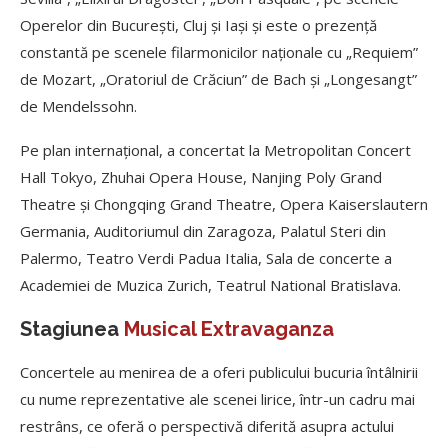
Operelor din Bucureşti, Cluj şi Iaşi şi este o prezenţă
constantă pe scenele filarmonicilor naţionale cu „Requiem”
de Mozart, „Oratoriul de Crăciun” de Bach şi „Longesangt”
de Mendelssohn.
Pe plan internaţional, a concertat la Metropolitan Concert
Hall Tokyo, Zhuhai Opera House, Nanjing Poly Grand
Theatre şi Chongqing Grand Theatre, Opera Kaiserslautern
Germania, Auditoriumul din Zaragoza, Palatul Steri din
Palermo, Teatro Verdi Padua Italia, Sala de concerte a
Academiei de Muzica Zurich, Teatrul National Bratislava.
Stagiunea
Musical Extravaganza
Concertele au menirea de a oferi publicului bucuria întâlnirii
cu nume reprezentative ale scenei lirice, într-un cadru mai
restrâns, ce oferă o perspectivă diferită asupra actului