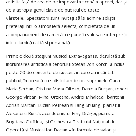
artistic faţă de cea de pe impozanta scenă a operei, dar şi
de a apropia genul clasic de publicul de toate
vârstele. Spectatorii sunt invitaţi să îşi admire soliştii
preferaţi într-o atmosferă selectă, completată de un
acompaniament de cameră, ce pune în valosare interpreţii
într-o lumină caldă şi personală.
Primele două stagiuni Musical Extravaganza, derulată sub
îndrumarea artistică a tenorului Ştefan von Korch, a inclus
peste 20 de concerte de succes, in care au încântat
publicul, împreună cu solistul amfitrion: sopranele Oana
Maria Şerban, Cristina Maria Oltean, Daniela Bucşan, tenorii
George Vîrban, Mihai Urzicana, Andrei Mihalcea, baritonii
Adrian Mărcan, Lucian Petrean şi Fang Shuang, pianistul
Alexandru Burcă, acordeonistul Emy Drăgoi, pianista
Bogdana Cocîrlea, şi Orchestra Teatrului Naţional de
Operetă şi Musical Ion Dacian – în formula de salon şi