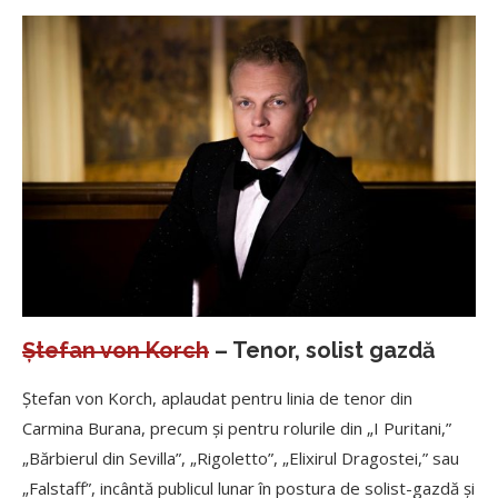
Ştefan von Korch
– Tenor, solist gazdă
Ştefan von Korch, aplaudat pentru linia de tenor din
Carmina Burana, precum şi pentru rolurile din „I Puritani,”
„Bărbierul din Sevilla”, „Rigoletto”, „Elixirul Dragostei,” sau
„Falstaff”, incântă publicul lunar în postura de solist-gazdă şi