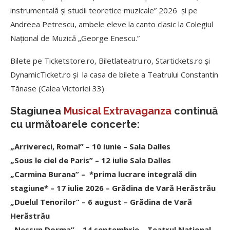
instrumentală şi studii teoretice muzicale” 2026 şi pe
Andreea Petrescu, ambele eleve la canto clasic la Colegiul
Naţional de Muzică „George Enescu.”
Bilete pe Ticketstore.ro, Biletlateatru.ro, Startickets.ro şi
DynamicTicket.ro şi la casa de bilete a Teatrului Constantin
Tănase (Calea Victoriei 33)
Stagiunea
Musical Extravaganza
continuă
cu următoarele concerte:
„
Arrivereci, Roma!
” – 10 iunie – Sala Dalles
„
Sous le ciel de Paris
” – 12 iulie Sala Dalles
„
Carmina Burana
” – *prima lucrare integrală din
stagiune* – 17 iulie 2026 – Grădina de Vară Herăstrău
„
Duelul Tenorilor
” – 6 august – Grădina de Vară
Herăstrău
„
Nessun Dorma
” – 14 septembrie – Teatrul Naţional –