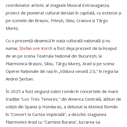
coordonator artistic al stagiunii Musical Extravaganza,
proiect de pionierat cultural derulat în capitală, cu extensii şi
pe scenele din Braşov, Piteşti, Sibiu, Craiova şi Târgu
Mureş.
Cu o prezenţă dinamică în viaţa culturală naţională şi nu
numai,
Ştefan von Korch
a fost deja prezent de la început
de an pe scena Teatrului Naţional din Bucureşti, la
Filarmonica Braşov, Sibiu, Târgu Mureş, Arad şi pe scena
Operei Naţionale din Iaşi în „Văduva veselă 2.0,” în regia lui
Andrei Şerban.
În 2025 a fost singurul solist român în concertele de mare
tradiţie “Los Tres Tenores,” din America Centrală, alături de
solişti din Spania şi Honduras, a debutat la Ateneul Român
în “Concert la Curtea Imperială”, a deschis stagiunea
Filarmonicii Arad cu “Carmina Burana”, lucrarea sa