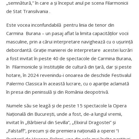
„semnătură,” în care a şi început anul pe scena Filarmonicii
de Stat Transilvania .
Este vocea inconfundabilă pentru linia de tenor din
Carmina Burana – un pasaj aflat la limita capacităţilor vocii
masculine, prin a cărui interpretare navighează cu o ușurință
debordantă. Graţie manierei de interpretare acestei lucrări
a fost invitat în peste 40 de spectacole de Carmina Burana,
în Filarmonicile şi Instituţiile de cultură din ţară, dar şi peste
hotare, în 2024 revenindu-i onoarea de deschide Festivalul
Palermo Classica în această lucrare, cu o apariție aclamată
în presa din peninsulă şi din România deopotrivă.
Numele său se leagă şi de peste 15 spectacole la Opera
Naţională din Bucureşti, unde a fost, de-a lungul vremii,
invitat în „Bărbierul din Sevilla”, „Elixirul Dragostei” şi
„Falstaff”, precum şi de premiera naţională a operei “I