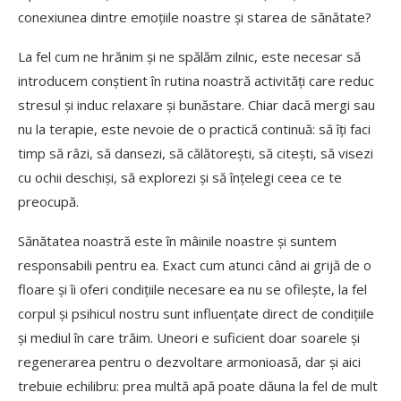
conexiunea dintre emoțiile noastre și starea de sănătate?
La fel cum ne hrănim și ne spălăm zilnic, este necesar să
introducem conștient în rutina noastră activități care reduc
stresul și induc relaxare și bunăstare. Chiar dacă mergi sau
nu la terapie, este nevoie de o practică continuă: să îți faci
timp să râzi, să dansezi, să călătorești, să citești, să visezi
cu ochii deschiși, să explorezi și să înțelegi ceea ce te
preocupă.
Sănătatea noastră este în mâinile noastre și suntem
responsabili pentru ea. Exact cum atunci când ai grijă de o
floare și îi oferi condițiile necesare ea nu se ofilește, la fel
corpul și psihicul nostru sunt influențate direct de condițiile
și mediul în care trăim. Uneori e suficient doar soarele și
regenerarea pentru o dezvoltare armonioasă, dar și aici
trebuie echilibru: prea multă apă poate dăuna la fel de mult