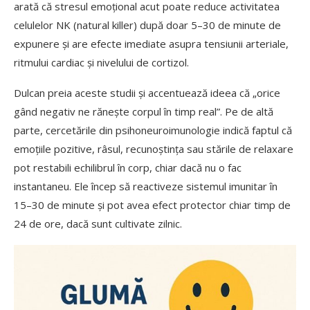
arată că stresul emoțional acut poate reduce activitatea
celulelor NK (natural killer) după doar 5–30 de minute de
expunere și are efecte imediate asupra tensiunii arteriale,
ritmului cardiac și nivelului de cortizol.
Dulcan preia aceste studii și accentuează ideea că „orice
gând negativ ne rănește corpul în timp real”. Pe de altă
parte, cercetările din psihoneuroimunologie indică faptul că
emoțiile pozitive, râsul, recunoștința sau stările de relaxare
pot restabili echilibrul în corp, chiar dacă nu o fac
instantaneu. Ele încep să reactiveze sistemul imunitar în
15–30 de minute și pot avea efect protector chiar timp de
24 de ore, dacă sunt cultivate zilnic.