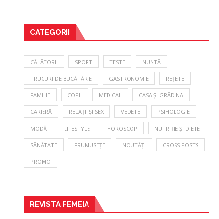
CATEGORII
CĂLĂTORII
SPORT
TESTE
NUNTĂ
TRUCURI DE BUCĂTĂRIE
GASTRONOMIE
REȚETE
FAMILIE
COPII
MEDICAL
CASA ȘI GRĂDINA
CARIERĂ
RELAȚII ȘI SEX
VEDETE
PSIHOLOGIE
MODĂ
LIFESTYLE
HOROSCOP
NUTRIȚIE ȘI DIETE
SĂNĂTATE
FRUMUSEȚE
NOUTĂȚI
CROSS POSTS
PROMO
REVISTA FEMEIA