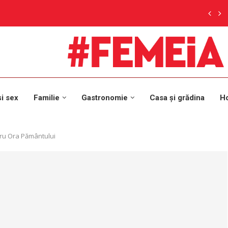
și sex
Familie
Gastronomie
Casa și grădina
H
tru Ora Pământului