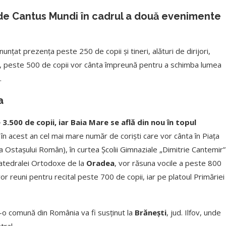
ă de Cantus Mundi în cadrul a două evenimente
nunțat prezența peste 250 de copii și tineri, alături de dirijori,
, peste 500 de copii vor cânta împreună pentru a schimba lumea
.
a
.500 de copii, iar Baia Mare se află din nou în topul
 în acest an cel mai mare număr de coriști care vor cânta în Piața
uia Ostașului Român), în curtea Școlii Gimnaziale „Dimitrie Cantemir”
 Catedralei Ortodoxe de la
Oradea
, vor răsuna vocile a peste 800
vor reuni pentru recital peste 700 de copii, iar pe platoul Primăriei
o comună din România va fi susținut la
Brănești
, jud. Ilfov, unde
tral.