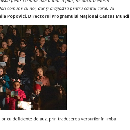
 unison pentru o lume mai bun
ă
. În plus, ne bucură enorm
ori comune cu noi, dar și dragostea pentru cântul coral. Vă
ila Popovici, Directorul Programului Național Cantus Mundi
ilor cu deficiențe de auz, prin traducerea versurilor în limba
.