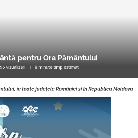
cântă pentru Ora Pământului
96
vizualizari
8 minute timp estimat
tului, în toate jude
ț
ele României
ș
i în Republica Moldova