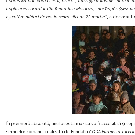
Cantus Mundi.
Anul acesta, practic, întreaga Românie cântă la
implicarea corurilor din Republica Moldova, care împărtășesc val
așteptăm alături de noi în seara zilei de 22 martie
!”, a declarat
Le
În premieră absolută, anul acesta muzica va fi accesibilă și copi
semnelor române, realizată de Fundația
CODA Farmecul Tăcerii