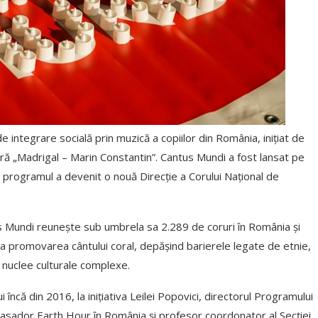
integrare socială prin muzică a copiilor din România, inițiat de
eră „Madrigal – Marin Constantin”. Cantus Mundi a fost lansat pe
programul a devenit o nouă Direcție a Corului Național de
ntus Mundi reunește sub umbrela sa 2.289 de coruri în România și
r la promovarea cântului coral, depășind barierele legate de etnie,
el nuclee culturale complexe.
că din 2016, la inițiativa Leilei Popovici, directorul Programului
mbasador Earth Hour în România și profesor coordonator al Secției