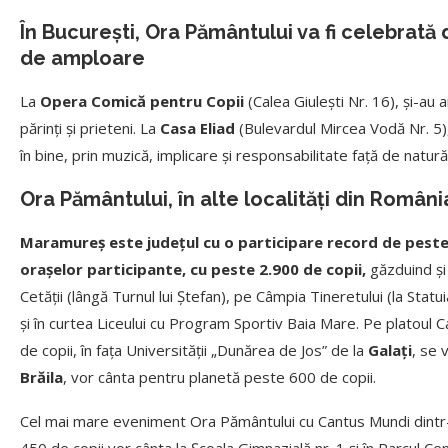
În București, Ora Pământului va fi celebrat
de amploare
La
Opera Comică pentru Copii
(Calea Giulești Nr. 16), și-au a
părinți și prieteni. La
Casa Eliad
(Bulevardul Mircea Vodă Nr. 5)
în bine, prin muzică, implicare și responsabilitate față de natură
Ora Pământului, în alte localități din Români
Maramureș este județul cu o participare record de peste 3
orașelor participante, cu peste 2.900 de copii,
găzduind și
Cetății (lângă Turnul lui Ștefan), pe Câmpia Tineretului (la Stat
și în curtea Liceului cu Program Sportiv Baia Mare. Pe platoul
de copii, în fața Universității „Dunărea de Jos” de la
Galați
, se 
Brăila
, vor cânta pentru planetă peste 600 de copii.
Cel mai mare eveniment Ora Pământului cu Cantus Mundi dintr-
450 de copii vor cânta la Școala Gimnazială nr. 1 și în Parcul Cen