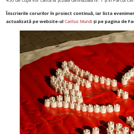
Înscrierile corurilor în proiect continuă, iar lista evenim
actualizată pe website-ul
Cantus Mundi
și pe pagina de F