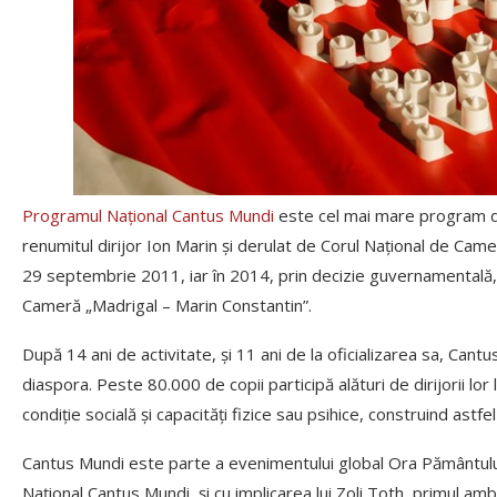
Programul Național Cantus Mundi
este cel mai mare program de 
renumitul dirijor Ion Marin și derulat de Corul Național de Cam
29 septembrie 2011, iar în 2014, prin decizie guvernamentală, 
Cameră „Madrigal – Marin Constantin”.
După 14 ani de activitate, și 11 ani de la oficializarea sa, Ca
diaspora. Peste 80.000 de copii participă alături de dirijorii lo
condiție socială și capacități fizice sau psihice, construind astf
Cantus Mundi este parte a evenimentului global Ora Pământului în
Național Cantus Mundi, și cu implicarea lui Zoli Toth, primul a