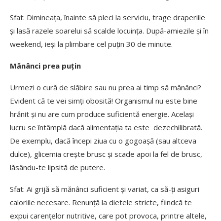
Sfat: Dimineața, înainte să pleci la serviciu, trage draperiile
și lasă razele soarelui să scalde locuința. După-amiezile și în
weekend, ieși la plimbare cel puțin 30 de minute.
Mănânci prea puțin
Urmezi o cură de slăbire sau nu prea ai timp să mănânci?
Evident că te vei simți obosită! Organismul nu este bine
hrănit și nu are cum produce suficientă energie. Același
lucru se întâmplă dacă alimentația ta este dezechilibrată.
De exemplu, dacă începi ziua cu o gogoașă (sau altceva
dulce), glicemia crește brusc și scade apoi la fel de brusc,
lăsându-te lipsită de putere.
Sfat: Ai grijă să mănânci suficient și variat, ca să-ți asiguri
caloriile necesare. Renunță la dietele stricte, fiindcă te
expui carențelor nutritive, care pot provoca, printre altele,