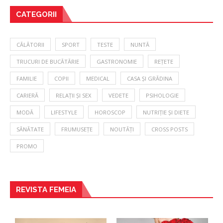
CATEGORII
CĂLĂTORII
SPORT
TESTE
NUNTĂ
TRUCURI DE BUCĂTĂRIE
GASTRONOMIE
REȚETE
FAMILIE
COPII
MEDICAL
CASA ȘI GRĂDINA
CARIERĂ
RELAȚII ȘI SEX
VEDETE
PSIHOLOGIE
MODĂ
LIFESTYLE
HOROSCOP
NUTRIȚIE ȘI DIETE
SĂNĂTATE
FRUMUSEȚE
NOUTĂȚI
CROSS POSTS
PROMO
REVISTA FEMEIA