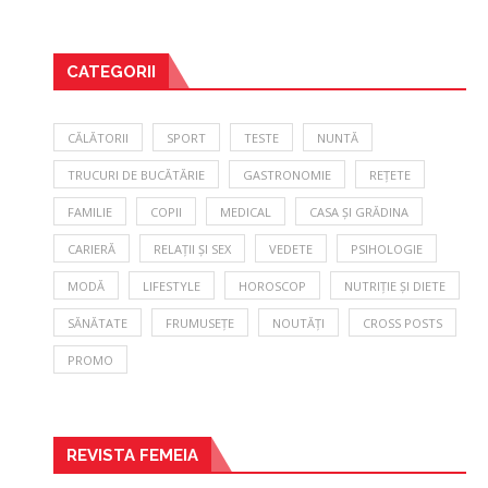
CATEGORII
CĂLĂTORII
SPORT
TESTE
NUNTĂ
TRUCURI DE BUCĂTĂRIE
GASTRONOMIE
REȚETE
FAMILIE
COPII
MEDICAL
CASA ȘI GRĂDINA
CARIERĂ
RELAȚII ȘI SEX
VEDETE
PSIHOLOGIE
MODĂ
LIFESTYLE
HOROSCOP
NUTRIȚIE ȘI DIETE
SĂNĂTATE
FRUMUSEȚE
NOUTĂȚI
CROSS POSTS
PROMO
REVISTA FEMEIA