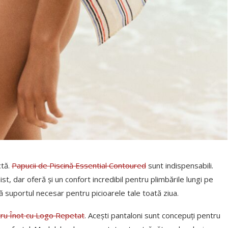
ctă.
Papucii de Piscină Essential Contoured
sunt indispensabili.
ist, dar oferă și un confort incredibil pentru plimbările lungi pe
ră suportul necesar pentru picioarele tale toată ziua.
ntru Înot cu Logo Repetat
. Acești pantaloni sunt concepuți pentru