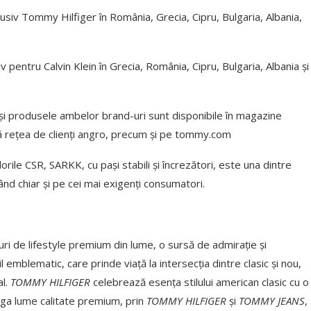
lusiv Tommy Hilfiger în România, Grecia, Cipru, Bulgaria, Albania,
v pentru Calvin Klein în Grecia, România, Cipru, Bulgaria, Albania și
 produsele ambelor brand-uri sunt disponibile în magazine
gă rețea de clienți angro, precum și pe tommy.com
ile CSR, SARKK, cu pași stabili și încrezători, este una dintre
ând chiar și pe cei mai exigenți consumatori.
ri de lifestyle premium din lume, o sursă de admirație și
emblematic, care prinde viață la intersecția dintre clasic și nou,
al.
TOMMY HILFIGER
celebrează esența stilului american clasic cu o
ga lume calitate premium, prin
TOMMY HILFIGER
și
TOMMY JEANS
,