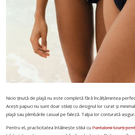
Nicio ținută de plajă nu este completă fără încălțămintea perfe
Acești papuci nu sunt doar stilați cu designul lor curat și minimal
plajă sau plimbările casual pe faleză. Talpa lor conturată asigu
Pentru el, practicitatea întâlnește stilul cu
Pantalonii Scurți pe