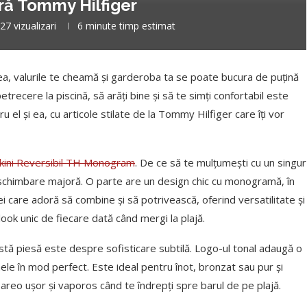
ară Tommy Hilfiger
27
vizualizari
6 minute timp estimat
ea, valurile te cheamă și garderoba ta se poate bucura de puțină
petrecere la piscină, să arăți bine și să te simți confortabil este
el și ea, cu articole stilate de la Tommy Hilfiger care îți vor
ikini Reversibil TH Monogram
. De ce să te mulțumești cu un singur
o schimbare majoră. O parte are un design chic cu monogramă, în
i care adoră să combine și să potrivească, oferind versatilitate și
 look unic de fiecare dată când mergi la plajă.
stă piesă este despre sofisticare subtilă. Logo-ul tonal adaugă o
mele în mod perfect. Este ideal pentru înot, bronzat sau pur și
pareo ușor și vaporos când te îndrepți spre barul de pe plajă.