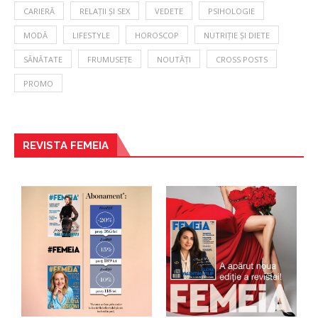
CARIERĂ
RELAȚII ȘI SEX
VEDETE
PSIHOLOGIE
MODĂ
LIFESTYLE
HOROSCOP
NUTRIȚIE ȘI DIETE
SĂNĂTATE
FRUMUSEȚE
NOUTĂȚI
CROSS POSTS
PROMO
REVISTA FEMEIA