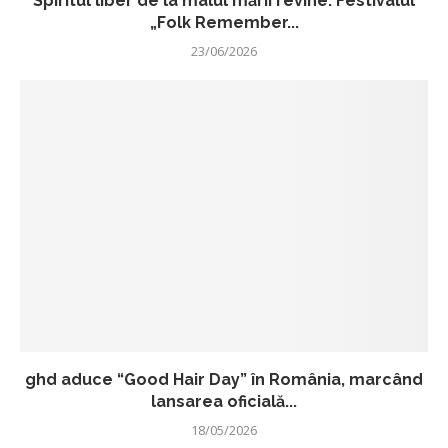
Spiritul liber de la malul mării revine: Festivalul
„Folk Remember...
23/06/2026
ghd aduce “Good Hair Day” în România, marcând
lansarea oficială...
18/05/2026