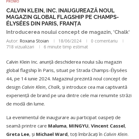
PROMO
CALVIN KLEIN, INC. INAUGUREAZĂ NOUL
MAGAZIN GLOBAL FLAGSHIP PE CHAMPS-
ÉLYSÉES DIN PARIS, FRANȚA
Introducerea noului concept de magazin, ‘Chalk‘
Autor:
Roxana Stoian
18/06/2024
0 comentariu
718
vizualizari
6 minute timp estimat
Calvin Klein Inc. anunță deschiderea noului său magazin
global flagship în Paris, situat pe Strada Champs-Élysées
44, pe 14 iunie 2024. Magazinul prezintă noul concept de
design
Calvin Klein
,
Chalk
, și introduce cea mai captivantă
experiență de brand pe una dintre cele mai renumite străzi
de modă din lume.
La evenimentul de inaugurare au participat oaspeți de
seamă printre care
Maluma
,
MINGYU
,
Vincent Cassel
,
Greta Lee
, și
Michael Ward
, toți îmbrăcați în
Calvin Klein
.