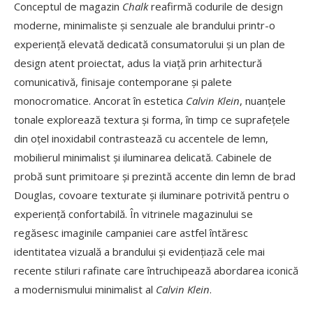
Conceptul de magazin
Chalk
reafirmă codurile de design
moderne, minimaliste și senzuale ale brandului printr-o
experiență elevată dedicată consumatorului și un plan de
design atent proiectat, adus la viață prin arhitectură
comunicativă, finisaje contemporane și palete
monocromatice. Ancorat în estetica
Calvin Klein
, nuanțele
tonale explorează textura și forma, în timp ce suprafețele
din oțel inoxidabil contrastează cu accentele de lemn,
mobilierul minimalist și iluminarea delicată. Cabinele de
probă sunt primitoare și prezintă accente din lemn de brad
Douglas, covoare texturate și iluminare potrivită pentru o
experiență confortabilă. În vitrinele magazinului se
regăsesc imaginile campaniei care astfel întăresc
identitatea vizuală a brandului și evidențiază cele mai
recente stiluri rafinate care întruchipează abordarea iconică
a modernismului minimalist al
Calvin Klein
.