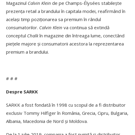
Magazinul
Calvin Klein
de pe Champs-Élysées stabilește
prezența retail a brandului în capitala modei, reafirmând în
același timp poziționarea sa premium în rândul
consumatorilor.
Calvin Klein
va continua să extindă
conceptul
Chalk
în magazine din întreaga lume, conectând
piețele majore și consumatorii acestora la reprezentarea
premium a brandului.
# # #
Despre SARKK
SARKK a fost fondată în 1998 cu scopul de a fi distribuitor
exclusiv Tommy Hilfiger în România, Grecia, Cipru, Bulgaria,
Albania, Macedonia de Nord și Moldova.
De la 1 iulie 2019, compania a fost numită și distribuitor