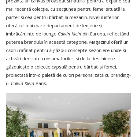
prezintă un canvas proaspăt și natural pentru a expune cea
mai recentă colecție, cu secțiunea pentru femei situată la
parter și cea pentru bărbați la mezanin. Nivelul inferior
oferă cel mai mare departament de lenjerie și
îmbrăcăminte de lounge
Calvin Klein
din Europa, reflectând
puterea brandului în această categorie. Magazinul oferă un
cadru rafinat pentru a găzdui concepte sezoniere unice și
activări dedicate consumatorilor, și de la deschidere
găzduiește o colecție capsulă pentru bărbați și femei,
proiectată într-o paletă de culori personalizată cu branding-
ul
Calvin Klein
Paris.