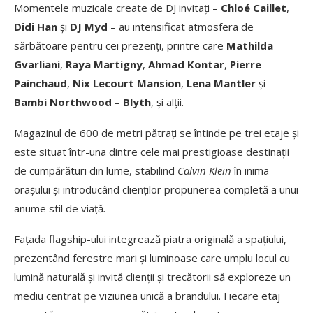
Momentele muzicale create de DJ invitați –
Chloé Caillet
,
Didi Han
și
DJ Myd
– au intensificat atmosfera de
sărbătoare pentru cei prezenți, printre care
Mathilda
Gvarliani
,
Raya Martigny
,
Ahmad Kontar
,
Pierre
Painchaud
,
Nix Lecourt Mansion
,
Lena Mantler
și
Bambi Northwood – Blyth
, și alții.
Magazinul de 600 de metri pătrați se întinde pe trei etaje și
este situat într-una dintre cele mai prestigioase destinații
de cumpărături din lume, stabilind
Calvin Klein
în inima
orașului și introducând clienților propunerea completă a unui
anume stil de viață
.
Fațada flagship-ului integrează piatra originală a spațiului,
prezentând ferestre mari și luminoase care umplu locul cu
lumină naturală și invită clienții și trecătorii să exploreze un
mediu centrat pe viziunea unică a brandului. Fiecare etaj