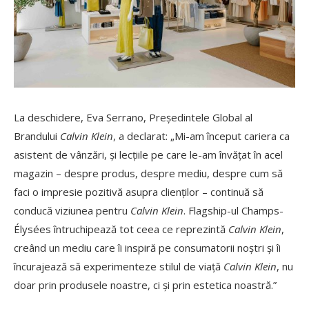
La deschidere, Eva Serrano, Președintele Global al
Brandului
Calvin Klein
, a declarat: „Mi-am început cariera ca
asistent de vânzări, și lecțiile pe care le-am învățat în acel
magazin – despre produs, despre mediu, despre cum să
faci o impresie pozitivă asupra clienților – continuă să
conducă viziunea pentru
Calvin Klein
. Flagship-ul Champs-
Élysées întruchipează tot ceea ce reprezintă
Calvin Klein
,
creând un mediu care îi inspiră pe consumatorii noștri și îi
încurajează să experimenteze stilul de viață
Calvin Klein
, nu
doar prin produsele noastre, ci și prin estetica noastră.”