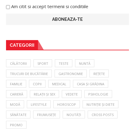
Am citit si accept termenii si conditiile
CATEGORII
CĂLĂTORII
SPORT
TESTE
NUNTĂ
TRUCURI DE BUCĂTĂRIE
GASTRONOMIE
REȚETE
FAMILIE
COPII
MEDICAL
CASA ȘI GRĂDINA
CARIERĂ
RELAȚII ȘI SEX
VEDETE
PSIHOLOGIE
MODĂ
LIFESTYLE
HOROSCOP
NUTRIȚIE ȘI DIETE
SĂNĂTATE
FRUMUSEȚE
NOUTĂȚI
CROSS POSTS
PROMO