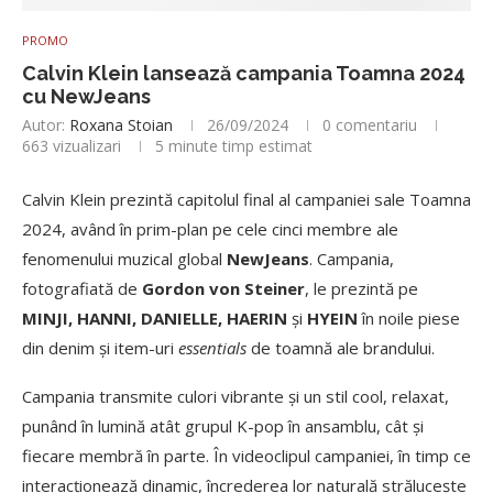
PROMO
Calvin Klein lansează campania Toamna 2024
cu NewJeans
Autor:
Roxana Stoian
26/09/2024
0 comentariu
663
vizualizari
5 minute timp estimat
Calvin Klein prezintă capitolul final al campaniei sale Toamna
2024, având în prim-plan pe cele cinci membre ale
fenomenului muzical global
NewJeans
. Campania,
fotografiată de
Gordon von Steiner
, le prezintă pe
MINJI, HANNI, DANIELLE, HAERIN
și
HYEIN
în noile piese
din denim și item-uri
essentials
de toamnă ale brandului.
Campania transmite culori vibrante și un stil cool, relaxat,
punând în lumină atât grupul K-pop în ansamblu, cât și
fiecare membră în parte. În videoclipul campaniei, în timp ce
interacționează dinamic, încrederea lor naturală strălucește