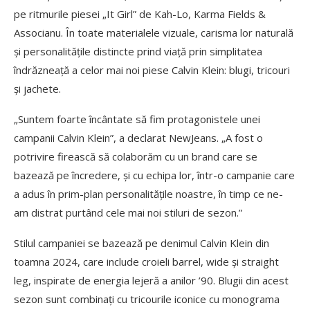
pe ritmurile piesei „It Girl” de Kah-Lo, Karma Fields &
Associanu. În toate materialele vizuale, carisma lor naturală
și personalitățile distincte prind viață prin simplitatea
îndrăzneață a celor mai noi piese Calvin Klein: blugi, tricouri
și jachete.
„Suntem foarte încântate să fim protagonistele unei
campanii Calvin Klein”, a declarat NewJeans. „A fost o
potrivire firească să colaborăm cu un brand care se
bazează pe încredere, și cu echipa lor, într-o campanie care
a adus în prim-plan personalitățile noastre, în timp ce ne-
am distrat purtând cele mai noi stiluri de sezon.”
Stilul campaniei se bazează pe denimul Calvin Klein din
toamna 2024, care include croieli barrel, wide și straight
leg, inspirate de energia lejeră a anilor ’90. Blugii din acest
sezon sunt combinați cu tricourile iconice cu monograma