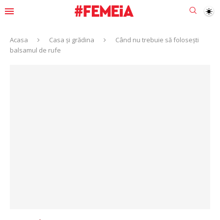
Acasa
Casa și grădina
Când nu trebuie să folosești
balsamul de rufe