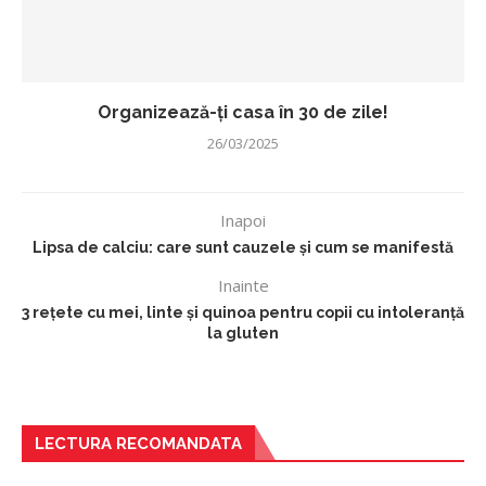
Organizează-ți casa în 30 de zile!
26/03/2025
Inapoi
Lipsa de calciu: care sunt cauzele și cum se manifestă
Inainte
3 rețete cu mei, linte și quinoa pentru copii cu intoleranță
la gluten
LECTURA RECOMANDATA