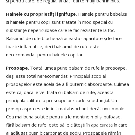
și pentru care, de regula, ai dat foarte mulți bani în plus.
Hainele cu proprietăți ignifuge.
Hainele pentru bebeluși
și hainele pentru copii sunt tratate în mod special cu
substanțe nepericuloase care le fac rezistente la foc.
Balsamul de rufe blochează aceasta capacitate și le face
foarte inflamabile, deci balsamul de rufe este
nerecomandat pentru hainele copiilor.
Prosoape.
Toată lumea pune balsam de rufe la prosoape,
deși este total nerecomandat. Principalul scop al
prosoapelor este acela de a fi puternic absorbante. Culmea
este că, daca le vei trata cu balsam de rufe, aceasta
principala calitate a prosoapelor scade substanțial. Un
prosop aspru este infinit mai absorbant decât unul moale.
Cea mai buna soluție pentru a le menține moi și pufoase,
fără balsam de rufe, este să le clătești în apa curata în care
ai adăugat puțin bicarbonat de sodiu. Prosoapele rămân