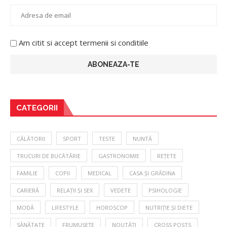
Am citit si accept termenii si conditiile
CATEGORII
CĂLĂTORII
SPORT
TESTE
NUNTĂ
TRUCURI DE BUCĂTĂRIE
GASTRONOMIE
REȚETE
FAMILIE
COPII
MEDICAL
CASA ȘI GRĂDINA
CARIERĂ
RELAȚII ȘI SEX
VEDETE
PSIHOLOGIE
MODĂ
LIFESTYLE
HOROSCOP
NUTRIȚIE ȘI DIETE
SĂNĂTATE
FRUMUSEȚE
NOUTĂȚI
CROSS POSTS