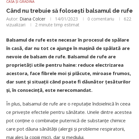
CASA ȘI GRĂDINA
Când nu trebuie să folosești balsamul de rufe
Autor:
Diana Colcer
14/01/2023
0 comentariu
622
vizualizari
2 minute timp estimat
Balsamul de rufe este necesar în procesul de spălare
în casă, dar nu tot ce ajunge în mașină de spălată are
nevoie de balsam de rufe. Balsamul de rufe are
proprietăți utile pentru haine: reduce electrizarea
acestora, face fibrele moi și plăcute, miroase frumos,
dar sunt și situații când poate fi dăunător țesăturilor
și, în consecință, este nerecomandat.
În plus, balsamul de rufe are o reputație îndoielnică în ceea
ce privește efectele pentru sănătate. Unele dintre acestea
pot conține o combinație puternică de substanțe chimice
care pot dăuna sănătății (alergii și probleme respiratorii,
mai ales la copiii mici), dar și mediului.