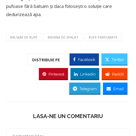
pufoase fără balsam și daca folosești o soluție care
dedurizează apa.
BALSAM DE RUFE
MASINA DE SPALAT
RUFE PARFUMATE
DISTRIBUIE PE
Facebook
Twitter
Pinterest
Linkedin
Reddit
Telegram
Email
LASA-NE UN COMENTARIU