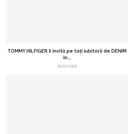
TOMMY HILFIGER îi invită pe toți iubitorii de DENIM
în...
30/07/2026