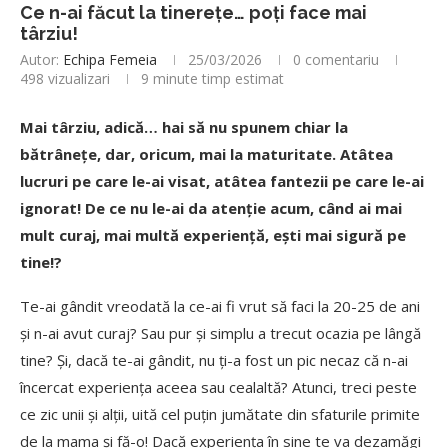
Ce n-ai făcut la tinerețe… poți face mai
târziu!
Autor:
Echipa Femeia
25/03/2026
0 comentariu
498
vizualizari
9 minute timp estimat
Mai târziu, adică… hai să
nu spunem chiar la
bătrânețe, dar, oricum, mai la maturitate. Atâtea
lucruri pe care le-ai visat, atâtea fantezii pe care le-ai
ignorat! De ce nu le-ai da atenție acum, când ai mai
mult curaj, mai multă
experiență, ești mai sigură
pe
tine!?
Te-ai gândit vreodată
la ce-ai fi vrut să
faci la 20-25 de ani
și n-ai avut curaj? Sau pur și simplu a trecut ocazia pe lângă
tine? Și, dacă
te-ai gândit, nu ți-a fost un pic necaz că
n-ai
încercat experiența aceea sau cealaltă? Atunci, treci peste
ce zic unii și alții, uită
cel puțin jumătate din sfaturile primite
de la mama și fă-o! Dacă
experiența în sine te va dezamăgi