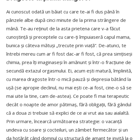
Ai cunoscut odată
un băiat cu care te-ai fi dus până
în
pânzele albe după
cinci minute de la prima strângere de
mână. Te-au reținut de la asta prietena care v-a făcut
cunoștință
și preceptele cu care-ți împuiaseră
capul mama,
bunica și câteva mătuși „trecute prin viață“. De-atunci, te
întrebi mereu cum ar fi fost dac-ar fi fost, că
prea simțiseși
chimia, prea îți imaginaseși în amănunt și într-o fracțiune de
secundă
extazul orgasmului. Ei, acum ești matură, împlinită,
cu marea dragoste într-o mică
pauză
și depresia bătând la
ușă
(se apropie declinul, nu mai ești ce-ai fost, cine-o să
se
mai uite la tine, cam de-astea). Ce poate fi mai terapeutic
decât o noapte de amor pătimaș, fără
obligații, fără
gândul
că
a doua zi trebuie să
explici de ce ai vrut aia sau aialaltă.
Prin urmare, încearcă
următoarea strategie: o vacanță
undeva cu soare și cocteiluri, un zâmbet fermecător și un
da hotărât când domnul cu structură
de amant te invită
la o