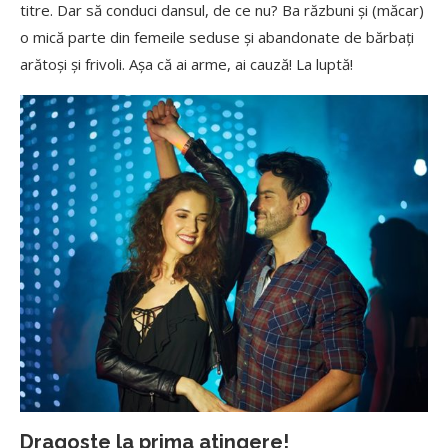
titre. Dar să
conduci dansul, de ce nu? Ba răzbuni și (măcar)
o mică
parte
din femeile seduse și abandonate de bărbați
arătoși și frivoli. Așa că
ai arme, ai cauză! La luptă!
Dragoste la prima atingere!