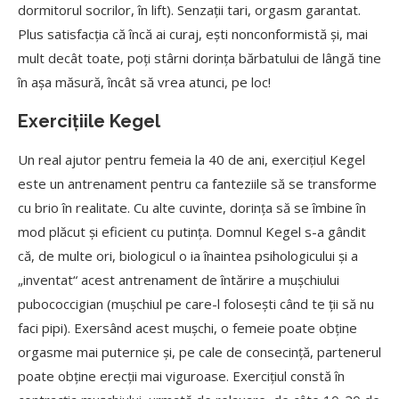
dormitorul socrilor, în lift). Senzații tari, orgasm garantat.
Plus satisfacția că
încă
ai curaj, ești nonconformistă
și, mai
mult decât toate, poți stârni dorința bărbatului de lângă
tine
în așa măsură
,
încât să
vrea atunci, pe loc!
Exercițiile Kegel
Un real ajutor pentru femeia la 40 de ani, exercițiul Kegel
este un antrenament pentru ca fanteziile să
se transforme
cu brio în realitate. Cu alte cuvinte, dorința să
se îmbine în
mod plăcut și eficient cu putința. Domnul Kegel s-a gândit
că
,
de multe ori, biologicul o ia înaintea psihologicului și a
„inventat“ acest antrenament de întărire a mu
ș
chiului
pubococcigian (mușchiul pe care-l folosești când te ții să
nu
faci pipi). Exersând acest mușchi, o femeie poate obține
orgasme mai puternice
și, pe cale de consecință, partenerul
poate obține erecții mai viguroase. Exercițiul constă
în