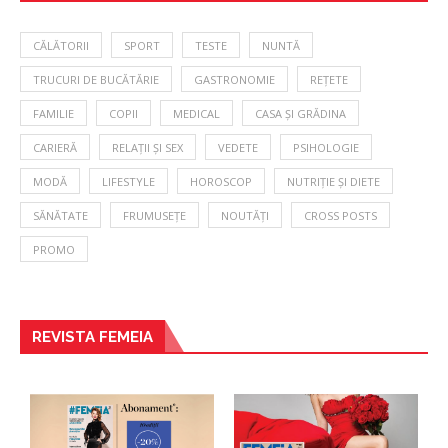
CĂLĂTORII
SPORT
TESTE
NUNTĂ
TRUCURI DE BUCĂTĂRIE
GASTRONOMIE
REȚETE
FAMILIE
COPII
MEDICAL
CASA ȘI GRĂDINA
CARIERĂ
RELAȚII ȘI SEX
VEDETE
PSIHOLOGIE
MODĂ
LIFESTYLE
HOROSCOP
NUTRIȚIE ȘI DIETE
SĂNĂTATE
FRUMUSEȚE
NOUTĂȚI
CROSS POSTS
PROMO
REVISTA FEMEIA