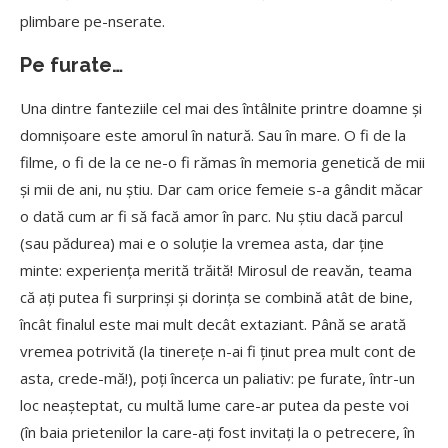
plimbare pe-nserate.
Pe furate…
Una dintre fanteziile cel mai des întâlnite printre doamne și
domnișoare este amorul în natură. Sau în mare. O fi de la
filme, o fi de la ce ne-o fi rămas în memoria genetică de mii
și mii de ani, nu știu. Dar cam orice femeie s-a gândit măcar
o dată cum ar fi să
facă
amor în parc. Nu știu dacă
parcul
(sau pădurea) mai e o soluție la vremea asta, dar ține
minte: experiența merită
trăită! Mirosul de reavăn, teama
că
ați putea fi surprinși și dorința se combină
atât de bine,
încât finalul este mai mult decât extaziant. Până
se arată
vremea potrivită
(la tinerețe n-ai fi ținut prea mult cont de
asta, crede-mă!), poți încerca un paliativ: pe furate, într-un
loc neașteptat, cu multă
lume care-ar putea da peste voi
(în baia prietenilor la care-ați fost invitați la o petrecere, în