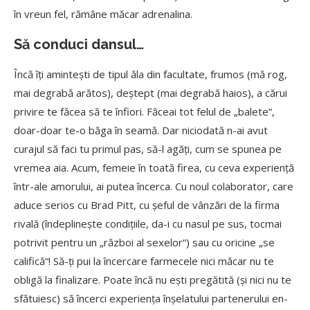
în vreun fel, rămâne măcar adrenalina.
Să
conduci dansul…
Încă
îți amintești de tipul ăla din facultate, frumos (mă
rog,
mai degrabă
arătos), deștept (mai degrabă
haios), a cărui
privire te făcea să
te înfiori. Făceai tot felul de „balete“,
doar-doar te-o băga în seamă. Dar niciodată
n-ai avut
curajul să
faci tu primul pas, să-l agăți, cum se spunea pe
vremea aia. Acum, femeie în toată
firea, cu ceva experiență
într-ale amorului, ai putea încerca. Cu noul colaborator, care
aduce serios cu Brad Pitt, cu șeful de vânzări de la firma
rivală
(îndeplinește condițiile, da-i cu nasul pe sus, tocmai
potrivit pentru un „război al sexelor“) sau cu oricine „se
califică“! Să-ți pui la încercare farmecele nici măcar nu te
obligă
la finalizare. Poate încă
nu ești pregătită (și nici nu te
sfătuiesc) să
încerci experiența înșelatului partenerului en-