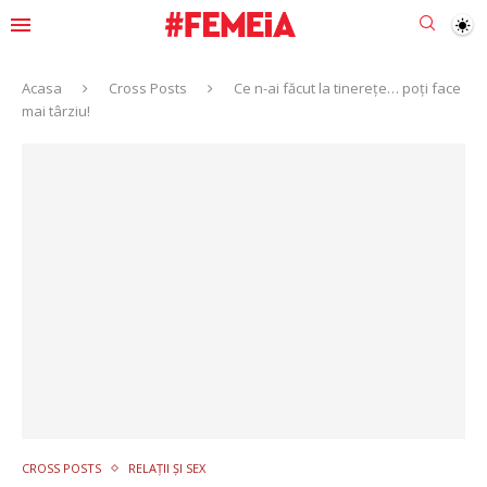
Acasa
Cross Posts
Ce n-ai făcut la tinerețe… poți face
mai târziu!
CROSS POSTS
RELAȚII ȘI SEX