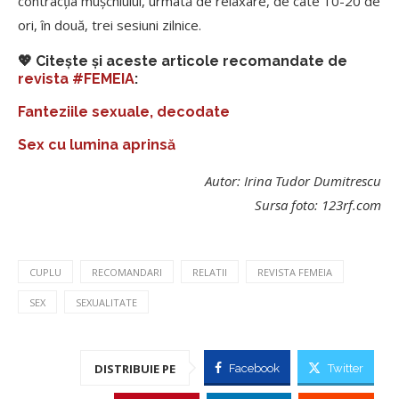
contracția mușchiului, urmată de relaxare, de câte 10-20 de
ori, în două, trei sesiuni zilnice.
💖 Citește și aceste articole recomandate de
revista #FEMEIA
:
Fanteziile sexuale, decodate
Sex cu lumina aprinsă
Autor: Irina Tudor Dumitrescu
Sursa foto: 123rf.com
CUPLU
RECOMANDARI
RELATII
REVISTA FEMEIA
SEX
SEXUALITATE
DISTRIBUIE PE
Facebook
Twitter