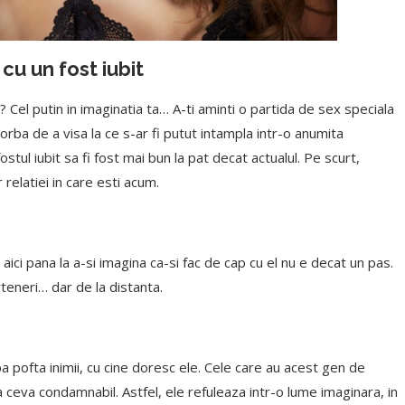
cu un fost iubit
 Cel putin in imaginatia ta… A-ti aminti o partida de sex speciala
rba de a visa la ce s-ar fi putut intampla intr-o anumita
ostul iubit sa fi fost mai bun la pat decat actualul. Pe scurt,
elatiei in care esti acum.
aici pana la a-si imagina ca-si fac de cap cu el nu e decat un pas.
teneri… dar de la distanta.
pa pofta inimii, cu cine doresc ele. Cele care au acest gen de
ta ceva condamnabil. Astfel, ele refuleaza intr-o lume imaginara, in