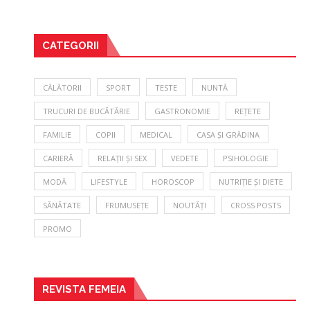
CATEGORII
CĂLĂTORII
SPORT
TESTE
NUNTĂ
TRUCURI DE BUCĂTĂRIE
GASTRONOMIE
REȚETE
FAMILIE
COPII
MEDICAL
CASA ȘI GRĂDINA
CARIERĂ
RELAȚII ȘI SEX
VEDETE
PSIHOLOGIE
MODĂ
LIFESTYLE
HOROSCOP
NUTRIȚIE ȘI DIETE
SĂNĂTATE
FRUMUSEȚE
NOUTĂȚI
CROSS POSTS
PROMO
REVISTA FEMEIA