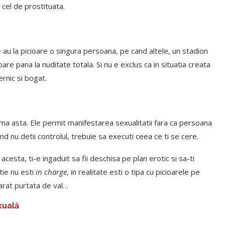
a cel de prostituata.
 au la picioare o singura persoana, pe cand altele, un stadion
re pana la nuditate totala. Si nu e exclus ca in situatia creata
ernic si bogat.
ema asta. Ele permit manifestarea sexualitatii fara ca persoana
nd nu detii controlul, trebuie sa executi ceea ce ti se cere.
acesta, ti-e ingaduit sa fii deschisa pe plan erotic si sa-ti
tie nu esti
in charge
, in realitate esti o tipa cu picioarele pe
arat purtata de val…
xuală