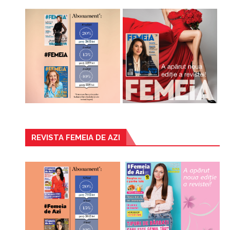
REVISTA FEMEIA DE AZI