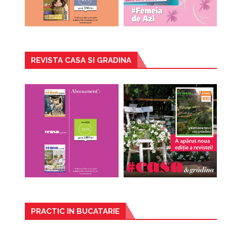
REVISTA CASA SI GRADINA
PRACTIC IN BUCATARIE