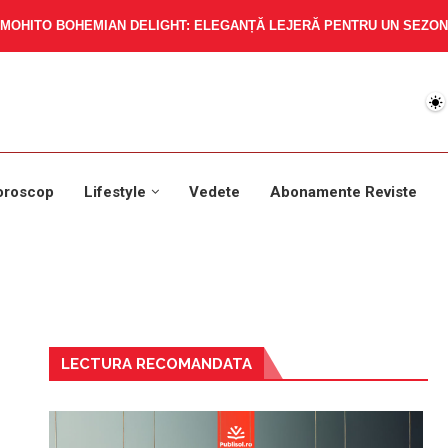
MOHITO BOHEMIAN DELIGHT: ELEGANȚĂ LEJERĂ PENTRU UN SEZON 
oroscop
Lifestyle
Vedete
Abonamente Reviste
LECTURA RECOMANDATA