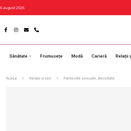
6 august 2026
Sănătate
Frumusețe
Modă
Carieră
Relații 
Acasa
Relații și sex
Fanteziile sexuale, decodate