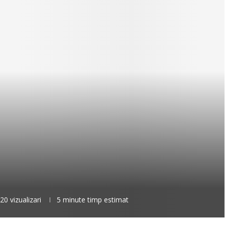
20
vizualizari
5 minute timp estimat