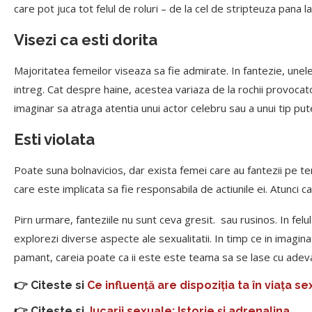
care pot juca tot felul de roluri – de la cel de stripteuza pana l
Visezi ca esti dorita
Majoritatea femeilor viseaza sa fie admirate. In fantezie, unele
intreg. Cat despre haine, acestea variaza de la rochii provocatoa
imaginar sa atraga atentia unui actor celebru sau a unui tip put
Esti violata
Poate suna bolnavicios, dar exista femei care au fantezii pe t
care este implicata sa fie responsabila de actiunile ei. Atunci ca
Pirn urmare, fanteziile nu sunt ceva gresit. sau rusinos. In felul 
explorezi diverse aspecte ale sexualitatii. In timp ce in imagina
pamant, careia poate ca ii este este teama sa se lase cu adev
👉 Citeste si
Ce influență are dispoziția ta în viața se
👉 Citeste si
Jucarii sexuale: Istorie și adrenalina