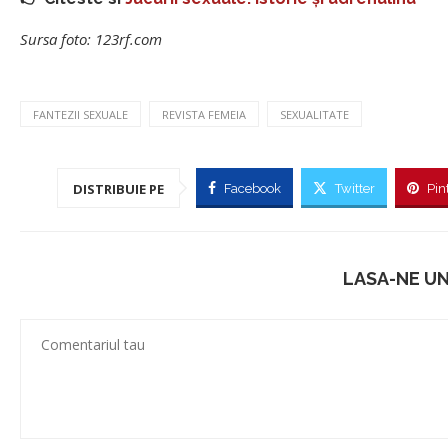
Sursa foto: 123rf.com
FANTEZII SEXUALE
REVISTA FEMEIA
SEXUALITATE
DISTRIBUIE PE
Facebook
Twitter
Pin
LASA-NE U