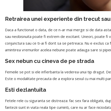
Retrairea unei experiente din trecut sau 
Daca a functionat o data, de ce n-ar mai merge si de data asta?
sau neobisnuita poate fi extrem de excitant. Uneori, poate fi vo
conjunctura sau ce ti-ai fi dorit sa se petreaca. Nu e exclus ca f
amintirea vremurilor acelea nebune poate adauga sare si piper r
Sex nebun cu cineva de pe strada
Femeile se pot si ele infierbanta la vederea unui tip dragut. De 
Este o modalitate precauta de a explora sexul cu mai multi par
Esti dezlantuita
Fetele rele cu siguranta se distreaza: fac sex fara obligatii, du
fantezii sunt in viata reala tipe cuminti, care nu ar face nicioda