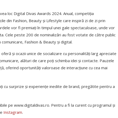
avea loc Digital Divas Awards 2024. Anual, competiția
ile din Fashion, Beauty și Lifestyle care inspiră zi de zi prin
dardele vor fi premiați în timpul unei gale spectaculoase, unde vor
cesta. Cele peste 200 de nominalizări au fost votate de către public
n comunicare, Fashion & Beauty și digital.
oferă și ocazii unice de socializare cu personalități larg apreciate
 comunicare, alături de care poți schimba idei și contacte. Pauzele
ă, oferind oportunități valoroase de interacțiune cu cea mai
ți cu surprize și experiențe inedite de brand, pregătite pentru a
bile pe www.digitaldivas.ro. Pentru a fi la curent cu programul și
de
Instagram
.