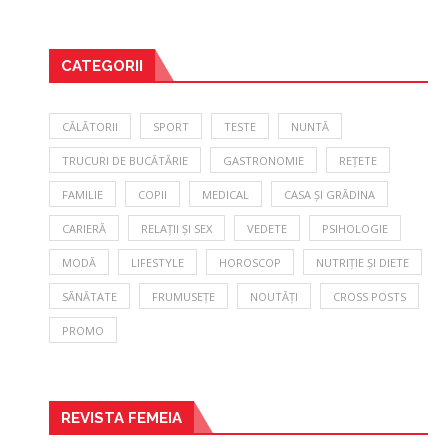
CATEGORII
CĂLĂTORII
SPORT
TESTE
NUNTĂ
TRUCURI DE BUCĂTĂRIE
GASTRONOMIE
REȚETE
FAMILIE
COPII
MEDICAL
CASA ȘI GRĂDINA
CARIERĂ
RELAȚII ȘI SEX
VEDETE
PSIHOLOGIE
MODĂ
LIFESTYLE
HOROSCOP
NUTRIȚIE ȘI DIETE
SĂNĂTATE
FRUMUSEȚE
NOUTĂȚI
CROSS POSTS
PROMO
REVISTA FEMEIA