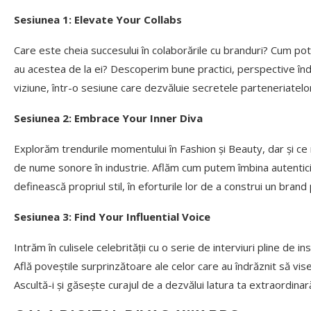
Sesiunea 1: Elevate Your Collabs
Care este cheia succesului în colaborările cu branduri? Cum pot 
au acestea de la ei? Descoperim bune practici, perspective îndră
viziune, într-o sesiune care dezvăluie secretele parteneriatelo
Sesiunea 2: Embrace Your Inner Diva
Explorăm trendurile momentului în Fashion și Beauty, dar și ce r
de nume sonore în industrie. Aflăm cum putem îmbina autentici
definească propriul stil, în eforturile lor de a construi un brand
Sesiunea 3: Find Your Influential Voice
Intrăm în culisele celebrității cu o serie de interviuri pline de 
Află poveștile surprinzătoare ale celor care au îndrăznit să vise
Ascultă-i și găsește curajul de a dezvălui latura ta extraordinar