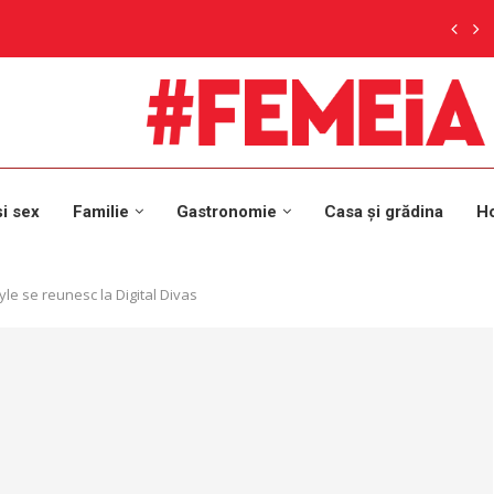
și sex
Familie
Gastronomie
Casa și grădina
H
yle se reunesc la Digital Divas