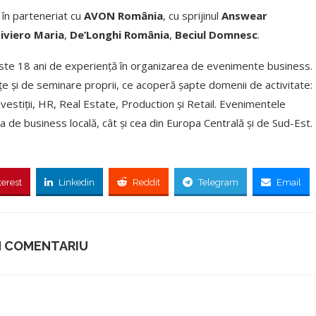
, în parteneriat cu
AVON România
, cu sprijinul
Answear
iviero Maria
,
De’Longhi România
,
Beciul Domnesc
.
ste 18 ani de experiență în organizarea de evenimente business.
e și de seminare proprii, ce acoperă șapte domenii de activitate:
stiții, HR, Real Estate, Production și Retail. Evenimentele
a de business locală, cât și cea din Europa Centrală și de Sud-Est.
terest
Linkedin
Reddit
Telegram
Email
N COMENTARIU