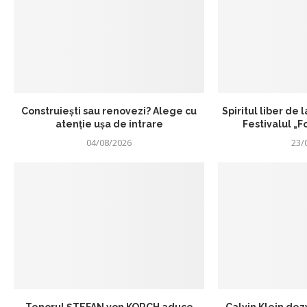
Construiești sau renovezi? Alege cu
Spiritul liber de 
atenție ușa de intrare
Festivalul „
04/08/2026
23/