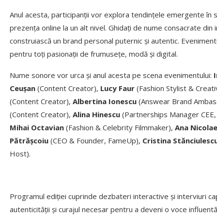
Anul acesta, participanții vor explora tendințele emergente în s
prezența online la un alt nivel. Ghidați de nume consacrate din in
construiască un brand personal puternic și autentic. Eveniment
pentru toți pasionații de frumusețe, modă și digital.
Nume sonore vor urca și anul acesta pe scena evenimentului:
Ceușan
(Content Creator),
Lucy Faur
(Fashion Stylist & Creat
(Content Creator),
Albertina Ionescu
(Answear Brand Ambas
(Content Creator),
Alina Hinescu
(Partnerships Manager CEE,
Mihai Octavian
(Fashion & Celebrity Filmmaker),
Ana Nicola
Pătrășcoiu
(CEO & Founder, FameUp),
Cristina Stănciulesc
Host).
Programul ediției cuprinde dezbateri interactive și interviuri ca
autenticității și curajul necesar pentru a deveni o voce influent