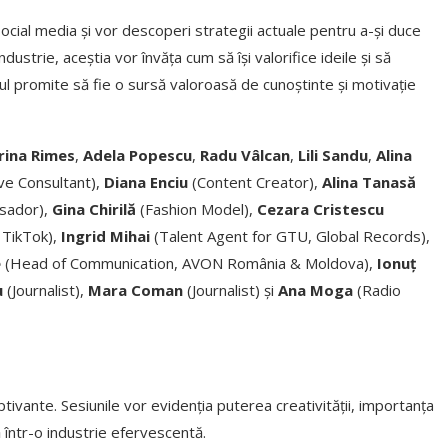
ocial media și vor descoperi strategii actuale pentru a-și duce
dustrie, aceștia vor învăța cum să își valorifice ideile și să
ul promite să fie o sursă valoroasă de cunoștinte și motivație
Irina Rimes
,
Adela Popescu
,
Radu Vâlcan
,
Lili Sandu
,
Alina
ive Consultant),
Diana Enciu
(Content Creator),
Alina Tanasă
sador),
Gina Chirilă
(Fashion Model),
Cezara Cristescu
 TikTok),
Ingrid Mihai
(Talent Agent for GTU, Global Records),
e
(Head of Communication, AVON România & Moldova),
Ionuț
u
(Journalist),
Mara Coman
(Journalist) și
Ana Moga
(Radio
ptivante. Sesiunile vor evidenția puterea creativității, importanța
ă într-o industrie efervescentă.