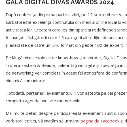
GALA DIGITAL DIVAS AWARDS 2024
După conferința din prima parte a zilei, pe 12 septembrie, va 
sărbătorește excelența conținutului din mediul online local și voc
activitatea lor. Creatorii care ies din tipare și redefinesc stan
fi anunțați câștigătorii celor 15 categorii ale ediției de anul a
și analizate de către un juriu format din peste 100 de experți î
Pe lângă mixul exploziv de know-how și inspirație, Digital Divas 
în sfera Fashion & Beauty, celebrități îndrăgite și specialiști în
de networking vor completa în acest fel atmosfera de conferinț
dinamică comunitate.
Totodată, partenerii evenimentului îi vor aștepta pe cei prezen
completa agenda unei zile memorabile.
Mai multe detalii despre participarea la eveniment sunt disponi
vorbitorii ediției, vă invităm să urmăriți
pagina de Facebook
și 