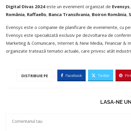
Digital Divas 2024
este un eveniment organizat de
Evensys
România
,
Raffaello
,
Banca Transilvania
,
Boiron România
,
S
Evensys este o companie de planificare de evenimente, cu pe
Evensys este specializată exclusiv pe dezvoltarea de conferinț
Marketing & Comunicare, Internet & New Media, Financiar & Inve
organizate tratează tematici actuale, care privesc atât industri
DISTRIBUIE PE
Facebook
Twitter
Pin
LASA-NE U