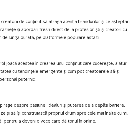
creatorii de conținut să atragă atenția brandurilor și ce așteptări
znețe și abordări fresh direct de la profesioniști și creatori cu
r de lungă durată, pe platformele populare astăzi.
ol joacă acestea în crearea unui conținut care cucerește, alături
tatea cu tendințele emergente și cum pot creatoarele să-și
 personal puternic.
inspirație despre pasiune, idealuri și puterea de a depăși bariere.
ze și să își construiască propriul drum spre cele mai înalte culmi.
ă, pentru a deveni o voce care dă tonul în online.