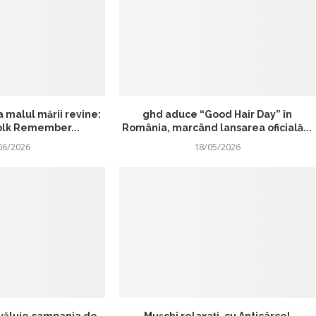
la malul mării revine:
ghd aduce “Good Hair Day” în
Folk Remember...
România, marcând lansarea oficială...
06/2026
18/05/2026