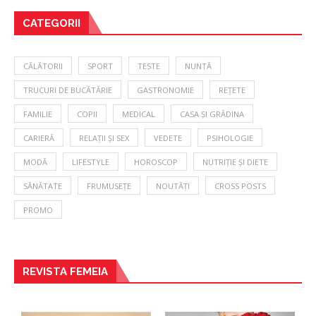
CATEGORII
CĂLĂTORII
SPORT
TESTE
NUNTĂ
TRUCURI DE BUCĂTĂRIE
GASTRONOMIE
REȚETE
FAMILIE
COPII
MEDICAL
CASA ȘI GRĂDINA
CARIERĂ
RELAȚII ȘI SEX
VEDETE
PSIHOLOGIE
MODĂ
LIFESTYLE
HOROSCOP
NUTRIȚIE ȘI DIETE
SĂNĂTATE
FRUMUSEȚE
NOUTĂȚI
CROSS POSTS
PROMO
REVISTA FEMEIA