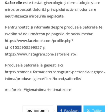
Saforelle
este testat ginecologic și dermatologic și are
miros proaspăt datorită principiului activ sinodor care
neutralizează mirosurile neplăcute.
Pentru noutăți și informații despre produsele Saforelle te
invităm să ne urmărești pe paginile de social media:
https://www.facebook.com/profile.php?
id=61555953299327 și
https://www.instagram.com/saforelle_ro/.
Produsele Saforelle le gasesti aici:
https://comenzi.farmaciatei.ro/ingrijire-personala/ingrijire-
intima/produse-igiena/filtre/brand,saforelle/
#saforelle #igienaintima #intimatecare
DISTRIBUIE PE
Facebook
Twitter