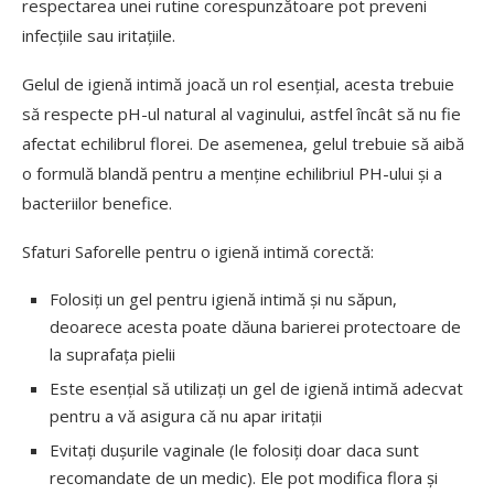
respectarea unei rutine corespunzătoare pot preveni
infecțiile sau iritațiile.
Gelul de igienă intimă joacă un rol esențial, acesta trebuie
să respecte pH-ul natural al vaginului, astfel încât să nu fie
afectat echilibrul florei. De asemenea, gelul trebuie să aibă
o formulă blandă pentru a menține echilibriul PH-ului și a
bacteriilor benefice.
Sfaturi Saforelle pentru o igienă intimă corectă:
Folosiți un gel pentru igienă intimă și nu săpun,
deoarece acesta poate dăuna barierei protectoare de
la suprafața pielii
Este esențial să utilizați un gel de igienă intimă adecvat
pentru a vă asigura că nu apar iritații
Evitați dușurile vaginale (le folosiți doar daca sunt
recomandate de un medic). Ele pot modifica flora și