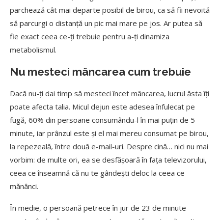
parchează cât mai departe posibil de birou, ca să fii nevoită
să parcurgi o distanță un pic mai mare pe jos. Ar putea să
fie exact ceea ce-ți trebuie pentru a-ți dinamiza
metabolismul.
Nu mesteci mâncarea cum trebuie
Dacă nu-ți dai timp să mesteci încet mâncarea, lucrul ăsta îți
poate afecta talia. Micul dejun este adesea înfulecat pe
fugă, 60% din persoane consumându-l în mai puțin de 5
minute, iar prânzul este și el mai mereu consumat pe birou,
la repezeală, între două e-mail-uri. Despre cină… nici nu mai
vorbim: de multe ori, ea se desfășoară în fața televizorului,
ceea ce înseamnă că nu te gândești deloc la ceea ce
mănânci.
În medie, o persoană petrece în jur de 23 de minute