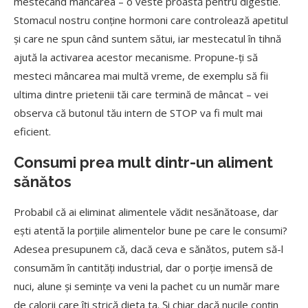
mestecând mâncarea – o veste proastă pentru digestie.
Stomacul nostru conține hormoni care controlează apetitul
și care ne spun când suntem sătui, iar mestecatul în tihnă
ajută la activarea acestor mecanisme. Propune-ți să
mesteci mâncarea mai multă vreme, de exemplu să fii
ultima dintre prietenii tăi care termină de mâncat – vei
observa că butonul tău intern de STOP va fi mult mai
eficient.
Consumi prea mult dintr-un aliment
sănătos
Probabil că ai eliminat alimentele vădit nesănătoase, dar
ești atentă la porțiile alimentelor bune pe care le consumi?
Adesea presupunem că, dacă ceva e sănătos, putem să-l
consumăm în cantități industrial, dar o porție imensă de
nuci, alune și semințe va veni la pachet cu un număr mare
de calorii care îți strică dieta ta. Și chiar dacă nucile conțin