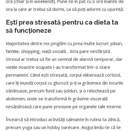
oră (chiar și în weekend!). Pune-te în pat cu o oră înainte de
ora la care ar trebui să dormi, ca să poți adormi cu ușurință.
Ești prea stresată pentru ca dieta ta
să funcționeze
Majoritatea dintre noi jonglăm cu prea multe lucruri: joburi,
familie, shopping, viață socială… lista pare nesfârșită.
Stresul ar trebui să fie un semnal de alarmă temporar, dar
viețile noastre ocupate l-au transformat într-o stare
permanent. Când ești stresată, corpul eliberează cortizol,
care îți inundă corpul cu glucoză și-ți ia grăsimea din locurile
sănătoase, precum fund sau șolduri, și o relochează pe
abdomen, unde se transformă în grăsime viscerală
nesănătoasă care pune presiune pe organele tale interne.
Încearcă să introduci activități calmante în rutina ta zilnică,
precum yoga sau un hobby oarecare. Asigurându-te că te