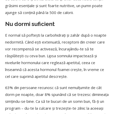
grăsimi esențiale și sunt foarte nutritive, un pumn poate
ajunge să conțină până la 500 de calorii.
Nu dormi suficient
E normal să poftești la carbohidrați și zahăr după o noapte
nedormită. Când ești extenuată, receptorii din creier care
vor recompensă se activează, încurajându-te să te
răsplătești cu ceva bun. Lipsa somnului impactează și
nivelurile hormonului care reglează apetitul, ceea ce
înseamnă că acesta hormonul foamei crește, în vreme ce
cel care suprimă apetitul descrește.
63% din persoane recunosc că sunt nemulțumite de cât
dorm pe noapte, doar 8% spunând că se trezesc dimineața
simțindu-se bine. Ca să te bucuri de un somn bun, fă-ți un
program – du-te la culcare și trezește-te zilnic la aceeași