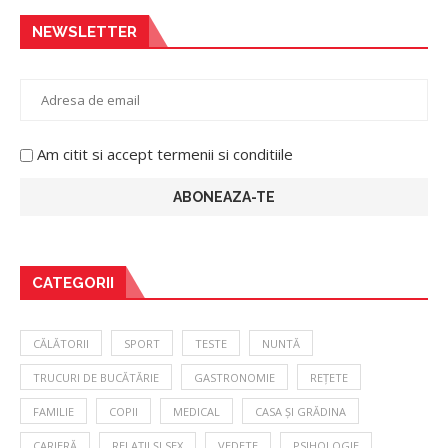
NEWSLETTER
Am citit si accept termenii si conditiile
CATEGORII
CĂLĂTORII
SPORT
TESTE
NUNTĂ
TRUCURI DE BUCĂTĂRIE
GASTRONOMIE
REȚETE
FAMILIE
COPII
MEDICAL
CASA ȘI GRĂDINA
CARIERĂ
RELAȚII ȘI SEX
VEDETE
PSIHOLOGIE