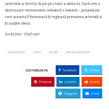
simți bine și fericită, îți pui pe roate și dieta ta. Dacă vrei o
destresare momentană, mănâncă o banană – potasiul pe
care aceasta îl furnizează îți reglează presiunea arterială și
îți susține dieta.
Sursă foto: 123rf.com
ALIMENTATIE
DIETA
REGIM
REGIM ALIMENTAR
DISTRIBUIE PE
Facebook
Twitter
Pinterest
Linkedin
Reddit
Telegram
Email