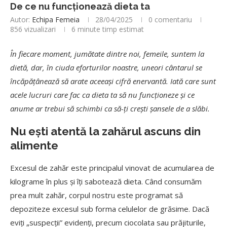
De ce nu funcționează dieta ta
Autor:
Echipa Femeia
28/04/2025
0 comentariu
856
vizualizari
6 minute timp estimat
În fiecare moment, jumătate dintre noi, femeile, suntem la
dietă, dar, în ciuda eforturilor noastre, uneori cântarul se
încăpățânează să arate aceeași cifră enervantă. Iată care sunt
acele lucruri care fac ca dieta ta să nu funcționeze și ce
anume ar trebui să schimbi ca să-ți crești șansele de a slăbi.
Nu ești atentă la zahărul ascuns din
alimente
Excesul de zahăr este principalul vinovat de acumularea de
kilograme în plus și îți sabotează dieta. Când consumăm
prea mult zahăr, corpul nostru este programat să
depoziteze excesul sub forma celulelor de grăsime. Dacă
eviți „suspecții” evidenți, precum ciocolata sau prăjiturile,