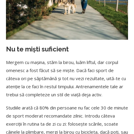
Nu te miști suficient
Mergem cu mașina, stăm la birou, luăm liftul, dar corpul
omenesc a fost făcut să se miște. Dacă faci sport de
câteva ori pe săptămână și tot nu vezi rezultate, uită-te cu
atenție la ce faci în restul timpului. Antrenamentele tale ar
trebui să completeze un stil de viață deja activ.
Studiile arată că 80% din persoane nu fac cele 30 de minute
de sport moderat recomandate zilnic. Introdu câteva
exerciții în rutina ta de zi cu zi: folosește scările, scoate
câinele la plimbare, mergi la birou cu bicicleta, dacă poți, sau