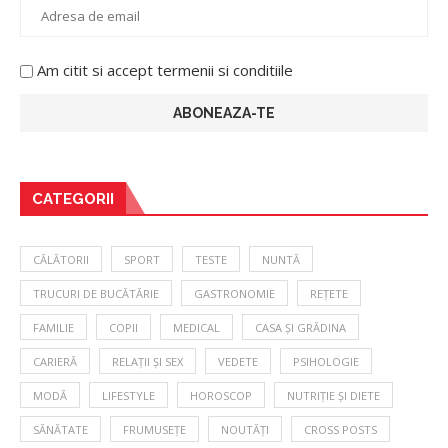
Am citit si accept termenii si conditiile
CATEGORII
CĂLĂTORII
SPORT
TESTE
NUNTĂ
TRUCURI DE BUCĂTĂRIE
GASTRONOMIE
REȚETE
FAMILIE
COPII
MEDICAL
CASA ȘI GRĂDINA
CARIERĂ
RELAȚII ȘI SEX
VEDETE
PSIHOLOGIE
MODĂ
LIFESTYLE
HOROSCOP
NUTRIȚIE ȘI DIETE
SĂNĂTATE
FRUMUSEȚE
NOUTĂȚI
CROSS POSTS