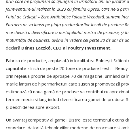
prin care ne propunem să ajungem în următorii ani un jucător d
joint-venture-ul realizat în 2023 cu familia Oprea, care ne-a p
Puiul de Crăiești – Zero Antibiotice Folosite Vreodată, suntem înc
Partners ne va lansa pe piața producătorilor locali de produse R
marchează o diversificare a portofoliului nostru de produse, și î
maturității de business, având în vedere cei peste 30 de ani de acti
declară
Dénes Laczkó, CEO al Poultry Investment.
Fabrica de producție, amplasată în localitatea Boldești-Scăieni 
capacitate zilnică de peste 20 tone de produse fresh – Ready t
prin rețeaua proprie de aproape 70 de magazine, urmând ca în 
marile lanțuri de hipermarketuri care susțin și promovează p
estimează că noua gamă de produse va contribui cu aproximativ 
termen mediu și lung includ diversificarea gamei de produse Re
și deschiderea spre export.
Un avantaj competitiv al gamei ‘Bistro’ este termenul extins de 
congelare, datorită tehnologiilor moderne de procesare și am