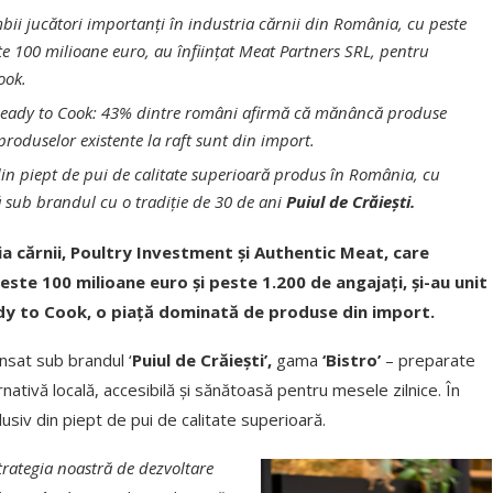
bii jucători importanți în industria cărnii din România, cu peste
te 100 milioane euro, au înființat Meat Partners SRL, pentru
ook.
 Ready to Cook: 43% dintre români afirmă că mănâncă produse
roduselor existente la raft sunt din import.
 din piept de pui de calitate superioară produs în România, cu
tă sub brandul cu o tradiție de 30 de ani
Puiul de Crăiești.
ia cărnii, Poultry Investment și Authentic Meat,
care
ste 100 milioane euro și peste 1.200 de angajați, și-au unit
y to Cook, o piață dominată de produse din import.
ansat sub brandul ‘
Puiul de Crăiești’,
gama
‘Bistro’
– preparate
ativă locală, accesibilă și sănătoasă pentru mesele zilnice. În
usiv din piept de pui de calitate superioară.
trategia noastră de dezvoltare