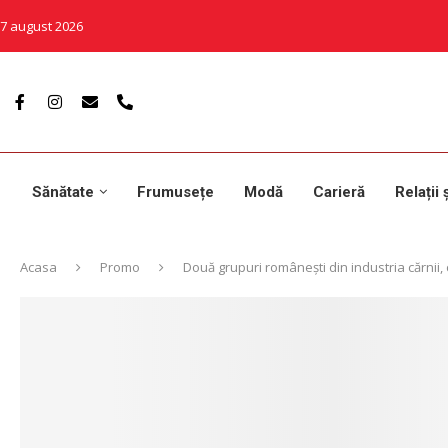
7 august 2026
Sănătate
Frumusețe
Modă
Carieră
Relații 
Acasa
Promo
Două grupuri românești din industria cărnii