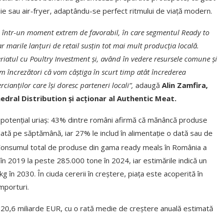
igaie sau air-fryer, adaptându-se perfect ritmului de viață modern.
e într-un moment extrem de favorabil, în care segmentul Ready to
ar marile lanțuri de retail susțin tot mai mult producția locală.
iatul cu Poultry Investment și, având în vedere resursele comune și
m încrezători că vom câștiga în scurt timp atât încrederea
cianților care își doresc parteneri locali”,
adaugă
Alin Zamfira,
edral Distribution și acționar al Authentic Meat.
potențial uriaș: 43% dintre români afirmă că mănâncă produse
ată pe săptămână, iar 27% le includ în alimentație o dată sau de
onsumul total de produse din gama ready meals în România a
în 2019 la peste 285.000 tone în 2024, iar estimările indică un
 în 2030. În ciuda cererii în creștere, piața este acoperită în
mporturi.
 120,6 miliarde EUR, cu o rată medie de creștere anuală estimată