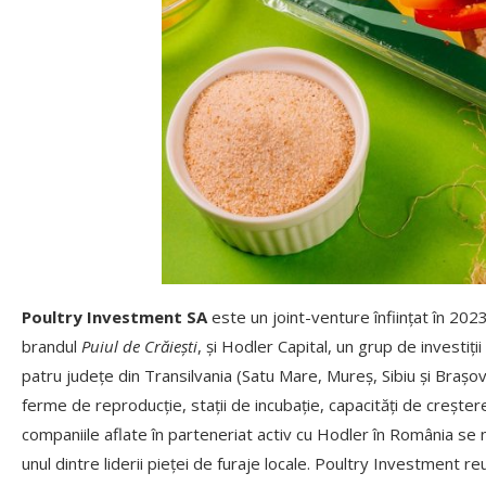
Poultry Investment SA
este un joint-venture înființat în 202
brandul
Puiul de Crăiești
, și Hodler Capital, un grup de investiț
patru județe din Transilvania (Satu Mare, Mureș, Sibiu și Brașov
ferme de reproducție, stații de incubație, capacități de crește
companiile aflate în parteneriat activ cu Hodler în România s
unul dintre liderii pieței de furaje locale. Poultry Investment 