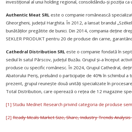
investițional al unui holding regional, consolidându-și poziția ca
Authentic Meat SRL
este o companie românească specializată 
Gheorgheni, județul Harghita. În 2012, a lansat brandul „Székely
bunătăților pregătite de bunici. Din 2014, compania deține d
SEKLER PRODUKT pentru 20 de produse din carne, garantând cali
Cathedral Distribution SRL
este o companie fondată în septe
sediul în satul Pârscov, județul Buzău. Grupul și-a început acti
produse cu specific românesc. În 2024, Grupul Cathedral, deținut
Abatorului Periș, preluând o participație de 40% în schimbul a tre
prezent, grupul reunește două unități specializate în procesarea
Total Distribution, care operează o rețea de 12 magazine speci
[1]
Studiu Mednet Research privind categoria de produse se
[2]
Ready Meals Market Size, Share, Industry Trends Analysis