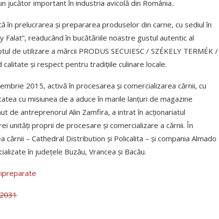
 un jucător important în industria avicolă din România..
în prelucrarea și prepararea produselor din carne, cu sediul în
 Falat”, readucând în bucătăriile noastre gustul autentic al
reptul de utilizare a mărcii PRODUS SECUIESC / SZÉKELY TERMÉK /
tate și respect pentru tradițiile culinare locale.
mbrie 2015, activă în procesarea și comercializarea cărnii, cu
vitatea cu misiunea de a aduce în marile lanțuri de magazine
 de antreprenorul Alin Zamfira, a intrat în acționariatul
i unități proprii de procesare și comercializare a cărnii. În
 cărnii – Cathedral Distribution și Policalita – și compania Almado
alizate în județele Buzău, Vrancea și Bacău.
mipreparate
 2031