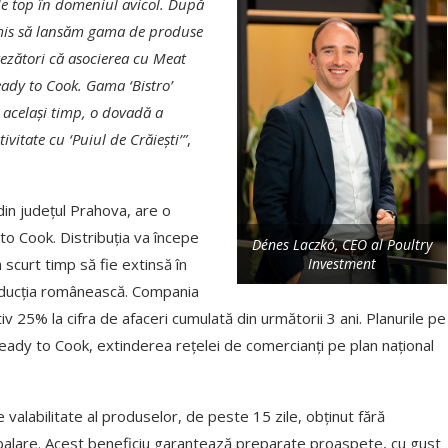
e top în domeniul avicol. După
ermis să lansăm gama de produse
rezători că asocierea cu Meat
eady to Cook. Gama ‘Bistro’
n același timp, o dovadă a
vitate cu ‘Puiul de Crăiești’”
,
din județul Prahova, are o
o Cook. Distribuția va începe
Dénes Laczkó, CEO al Poultry
scurt timp să fie extinsă în
Investment
roducția românească. Compania
25% la cifra de afaceri cumulată din următorii 3 ani. Planurile pe
ady to Cook, extinderea rețelei de comercianți pe plan național
valabilitate al produselor, de peste 15 zile, obținut fără
balare. Acest beneficiu garantează preparate proaspete, cu gust