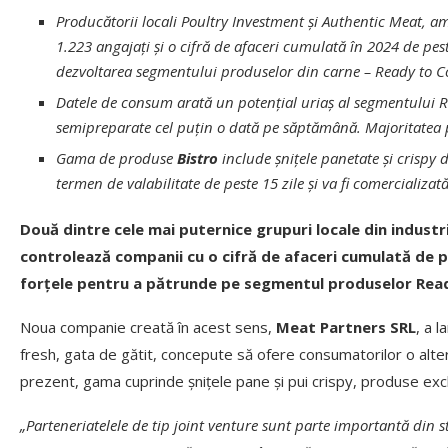
Producătorii locali Poultry Investment și Authentic Meat, am
1.223 angajați și o cifră de afaceri cumulată în 2024 de pes
dezvoltarea segmentului produselor din carne – Ready to C
Datele de consum arată un potențial uriaș al segmentului
semipreparate cel puțin o dată pe săptămână. Majoritatea p
Gama de produse
Bistro
include șnițele panetate și crispy
termen de valabilitate de peste 15 zile și va fi comercializa
Două dintre cele mai puternice grupuri locale din industr
controlează companii cu o cifră de afaceri cumulată de pe
forțele pentru a pătrunde pe segmentul produselor Read
Noua companie creată în acest sens,
Meat Partners SRL
, a l
fresh, gata de gătit, concepute să ofere consumatorilor o altern
prezent, gama cuprinde șnițele pane și pui crispy, produse excl
„Parteneriatelele de tip joint venture sunt parte importantă din s