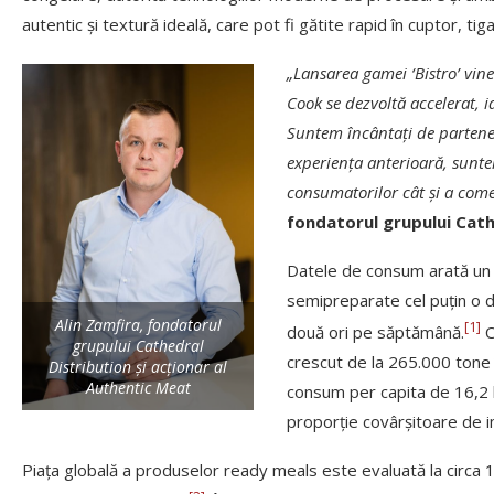
autentic și textură ideală, care pot fi gătite rapid în cuptor, t
„Lansarea gamei ‘Bistro’ vin
Cook se dezvoltă accelerat, i
Suntem încântați de partener
experiența anterioară, sunte
consumatorilor cât și a comer
fondatorul grupului Cath
Datele de consum arată un 
semipreparate cel puțin o d
Alin Zamfira, fondatorul
[1]
două ori pe săptămână.
C
grupului Cathedral
crescut de la 265.000 tone 
Distribution și acționar al
Authentic Meat
consum per capita de 16,2 kg
proporție covârșitoare de i
Piața globală a produselor ready meals este evaluată la circa