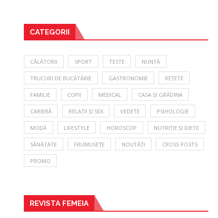
CATEGORII
CĂLĂTORII
SPORT
TESTE
NUNTĂ
TRUCURI DE BUCĂTĂRIE
GASTRONOMIE
REȚETE
FAMILIE
COPII
MEDICAL
CASA ȘI GRĂDINA
CARIERĂ
RELAȚII ȘI SEX
VEDETE
PSIHOLOGIE
MODĂ
LIFESTYLE
HOROSCOP
NUTRIȚIE ȘI DIETE
SĂNĂTATE
FRUMUSEȚE
NOUTĂȚI
CROSS POSTS
PROMO
REVISTA FEMEIA