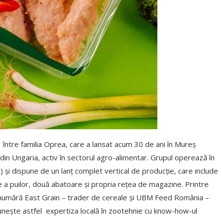
3 între familia Oprea, care a lansat acum 30 de ani în Mureș
ii din Ungaria, activ în sectorul agro-alimentar. Grupul operează în
) și dispune de un lanț complet vertical de producție, care include
re a puilor, două abatoare și propria rețea de magazine. Printre
e numără East Grain – trader de cereale și UBM Feed România –
reunește astfel expertiza locală în zootehnie cu know-how-ul