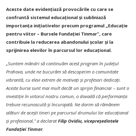
Aceste date evidențiază provocările cu care se
confruntă sistemul educațional și subliniază
importanța inițiativelor precum programul „Educație
pentru viitor – Bursele Fundației Tinmar”, care
contribuie la reducerea abandonului școlar și la
sprijinirea elevilor în parcursul lor educațional.
„Suntem mândri să continuăm acest program în județul
Prahova, unde ne bucurăm să descoperim o comunitate
vibrantă, cu elevi extrem de motivați și profesori dedicați.
Aceste burse sunt mai mult decât un sprijin financiar – sunt o
investiție în viitorul nostru comun, o dovadă că performanța
trebuie recunoscută și încurajată. Ne dorim să rămânem
alături de acești tineri pe parcursul drumului lor educațional
și profesional,” a declarat
Filip Ovidiu, vicepreședintele
Fundației Tinmar
.