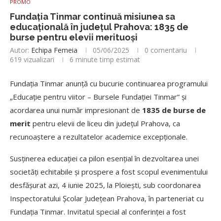
PROMO
Fundația Tinmar continuă misiunea sa
educațională în județul Prahova: 1835 de
burse pentru elevii merituoși
Autor:
Echipa Femeia
05/06/2025
0 comentariu
619
vizualizari
6 minute timp estimat
Fundația Tinmar anunță cu bucurie continuarea programului
„Educație pentru viitor – Bursele Fundației Tinmar” și
acordarea unui număr impresionant de
1835 de burse de
merit
pentru elevii de liceu din județul Prahova, ca
recunoaștere a rezultatelor academice excepționale.
Susținerea educației ca pilon esențial în dezvoltarea unei
societăți echitabile și prospere a fost scopul evenimentului
desfășurat azi, 4 iunie 2025, la Ploiești, sub coordonarea
Inspectoratului Școlar Județean Prahova, în parteneriat cu
Fundația Tinmar. Invitatul special al conferinței a fost