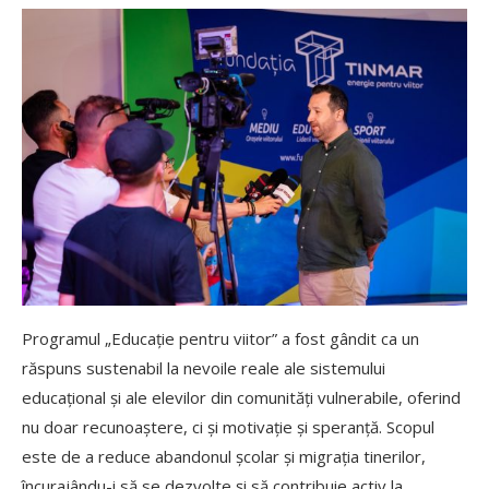
Programul „Educație pentru viitor” a fost gândit ca un
răspuns sustenabil la nevoile reale ale sistemului
educațional și ale elevilor din comunități vulnerabile, oferind
nu doar recunoaștere, ci și motivație și speranță. Scopul
este de a reduce abandonul școlar și migrația tinerilor,
încurajându-i să se dezvolte și să contribuie activ la