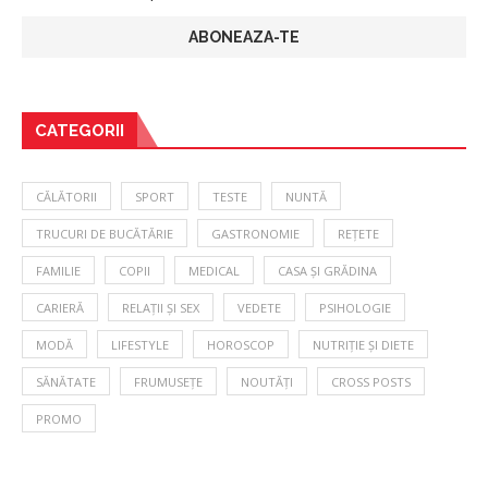
CATEGORII
CĂLĂTORII
SPORT
TESTE
NUNTĂ
TRUCURI DE BUCĂTĂRIE
GASTRONOMIE
REȚETE
FAMILIE
COPII
MEDICAL
CASA ȘI GRĂDINA
CARIERĂ
RELAȚII ȘI SEX
VEDETE
PSIHOLOGIE
MODĂ
LIFESTYLE
HOROSCOP
NUTRIȚIE ȘI DIETE
SĂNĂTATE
FRUMUSEȚE
NOUTĂȚI
CROSS POSTS
PROMO