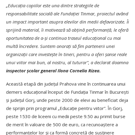
„Educația copiilor este una dintre strategiile de
responsabilitate socială ale Fundației Tinmar, proiectul având
un impact important asupra elevilor din medii defavorizate. Îi
sprijină material, îi motivează să obțină performanță, le oferă
oportunitatea de a-și continua traseul educațional cu mai
multă încredere. Suntem onorați să fim partenerii unei
organizații care investește în tineri, pentru a oferi șanse reale
unui viitor mai bun, al nostru, al tuturor”, a declarat doamna
inspector școlar general Ilona Cornelia Rizea.
Această etapă din județul Prahova vine în continuarea unui
demers educațional început de Fundația Tinmar în București
și județul Gorj, unde peste 2000 de elevi au beneficiat deja
de sprijin prin programul „Educație pentru viitor”. În Gorj,
peste 1530 de liceeni cu medii peste 9.50 au primit burse
de merit în valoare de 500 de euro, ca recunoaștere a
performanțelor lor și ca formă concretă de susținere