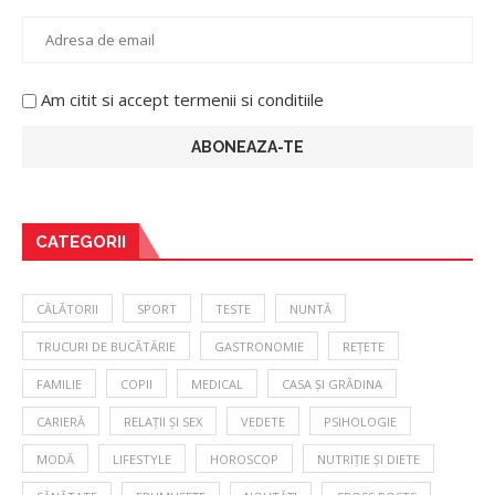
Am citit si accept termenii si conditiile
CATEGORII
CĂLĂTORII
SPORT
TESTE
NUNTĂ
TRUCURI DE BUCĂTĂRIE
GASTRONOMIE
REȚETE
FAMILIE
COPII
MEDICAL
CASA ȘI GRĂDINA
CARIERĂ
RELAȚII ȘI SEX
VEDETE
PSIHOLOGIE
MODĂ
LIFESTYLE
HOROSCOP
NUTRIȚIE ȘI DIETE