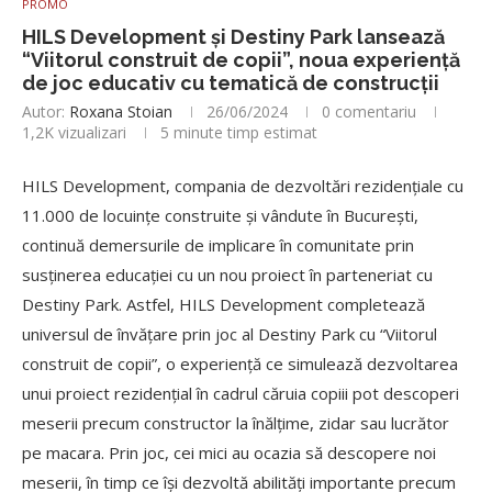
PROMO
HILS Development și Destiny Park lansează
“Viitorul construit de copii”, noua experiență
de joc educativ cu tematică de construcții
Autor:
Roxana Stoian
26/06/2024
0 comentariu
1,2K
vizualizari
5 minute timp estimat
HILS Development, compania de dezvoltări rezidențiale cu
11.000 de locuințe construite și vândute în București,
continuă demersurile de implicare în comunitate prin
susținerea educației cu un nou proiect în parteneriat cu
Destiny Park. Astfel, HILS Development completează
universul de învățare prin joc al Destiny Park cu “Viitorul
construit de copii”, o experiență ce simulează dezvoltarea
unui proiect rezidențial în cadrul căruia copiii pot descoperi
meserii precum constructor la înălțime, zidar sau lucrător
pe macara. Prin joc, cei mici au ocazia să descopere noi
meserii, în timp ce își dezvoltă abilități importante precum