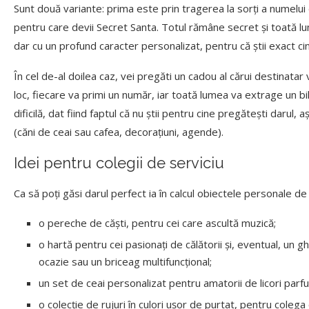
Sunt două variante: prima este prin tragerea la sorți a numelui 
pentru care devii Secret Santa. Totul rămâne secret și toată lu
dar cu un profund caracter personalizat, pentru că știi exact c
În cel de-al doilea caz, vei pregăti un cadou al cărui destinatar 
loc, fiecare va primi un număr, iar toată lumea va extrage un b
dificilă, dat fiind faptul că nu știi pentru cine pregătești darul
(căni de ceai sau cafea, decorațiuni, agende).
Idei pentru colegii de serviciu
Ca să poți găsi darul perfect ia în calcul obiectele personale de 
o pereche de căști, pentru cei care ascultă muzică;
o hartă pentru cei pasionați de călătorii și, eventual, un 
ocazie sau un briceag multifuncțional;
un set de ceai personalizat pentru amatorii de licori parf
o colecție de rujuri în culori ușor de purtat, pentru coleg