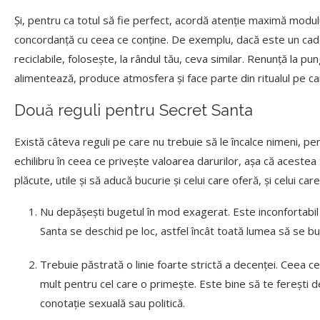
Și, pentru ca totul să fie perfect, acordă atenție maximă modului
concordanță cu ceea ce conține. De exemplu, dacă este un cadou 
reciclabile, folosește, la rândul tău, ceva similar. Renunță la
alimentează, produce atmosfera și face parte din ritualul pe ca
Două reguli pentru Secret Santa
Există câteva reguli pe care nu trebuie să le încalce nimeni, p
echilibru în ceea ce privește valoarea darurilor, așa că acestea 
plăcute, utile și să aducă bucurie și celui care oferă, și celui car
Nu depășești bugetul în mod exagerat. Este inconfortabil f
Santa se deschid pe loc, astfel încât toată lumea să se bu
Trebuie păstrată o linie foarte strictă a decenței. Ceea 
mult pentru cel care o primește. Este bine să te ferești d
conotație sexuală sau politică.