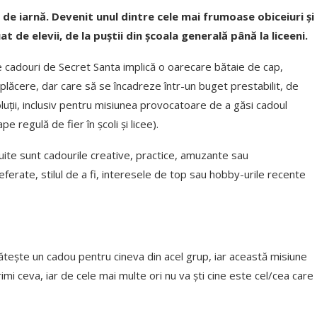
de iarnă. Devenit unul dintre cele mai frumoase obiceiuri și
uat de elevii, de la puștii din școala generală până la liceeni.
cadouri de Secret Santa implică o oarecare bătaie de cap,
 plăcere, dar care să se încadreze într-un buget prestabilit, de
soluții, inclusiv pentru misiunea provocatoare de a găsi cadoul
e regulă de fier în școli și licee).
uite sunt cadourile creative, practice, amuzante sau
referate, stilul de a fi, interesele de top sau hobby-urile recente
ătește un cadou pentru cineva din acel grup, iar această misiune
imi ceva, iar de cele mai multe ori nu va ști cine este cel/cea care