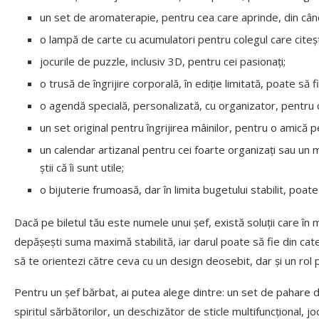
un set de aromaterapie, pentru cea care aprinde, din cân
o lampă de carte cu acumulatori pentru colegul care citeș
jocurile de puzzle, inclusiv 3D, pentru cei pasionați;
o trusă de îngrijire corporală, în ediție limitată, poate să
o agendă specială, personalizată, cu organizator, pentru 
un set original pentru îngrijirea mâinilor, pentru o amică p
un calendar artizanal pentru cei foarte organizați sau un 
știi că îi sunt utile;
o bijuterie frumoasă, dar în limita bugetului stabilit, po
Dacă pe biletul tău este numele unui șef, există soluții care în 
depășești suma maximă stabilită, iar darul poate să fie din cat
să te orientezi către ceva cu un design deosebit, dar și un rol p
Pentru un șef bărbat, ai putea alege dintre: un set de pahare 
spiritul sărbătorilor, un deschizător de sticle multifuncțional, j