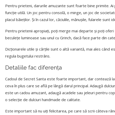
Pentru prieteni, darurile amuzante sunt foarte bine primite. Ai 
funcție utilă. Un joc pentru consolă, o minge, un joc de societa
placul băieților. Și în cazul lor, căciulile, mănușile, fularele sunt 
Pentru prietenii apropiați, poți merge mai departe și poți oferi 
beculețe luminoase sau unul cu Grinch, dacă face parte din cate
Dicționarele utile și cărțile sunt o altă variantă, mai ales când
regula bugetului restrâns.
Detaliile fac diferența
Cadoul de Secret Santa este foarte important, dar contează la f
ceva în plus care se află pe lângă darul principal. Adaugă dulciu
este un cadou amuzant, adaugă acadele sau jeleuri pentru copii. D
o selecție de dulciuri handmade de calitate.
Este important să nu uiți felicitarea, pe care să scrii câteva rân