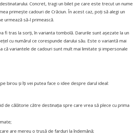
destinatarului. Concret, tragi un bilet pe care este trecut un nume
mea primește cadouri de Crăciun. În acest caz, poți să alegi un
ine urmează să-l primească.
va fi tras la sorți, în varianta tombolă. Darurile sunt așezate la un
ilețel cu numărul ce corespunde darului său. Este o variantă mai
, așa că variantele de cadouri sunt mult mai limitate și impersonale
pe birou și îți vei putea face o idee despre darul ideal:
ghid de călătorie către destinația spre care vrea să plece cu prima
umate;
a care are mereu o trusă de farduri la îndemână;