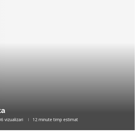
ta
06
vizualizari
12 minute timp estimat