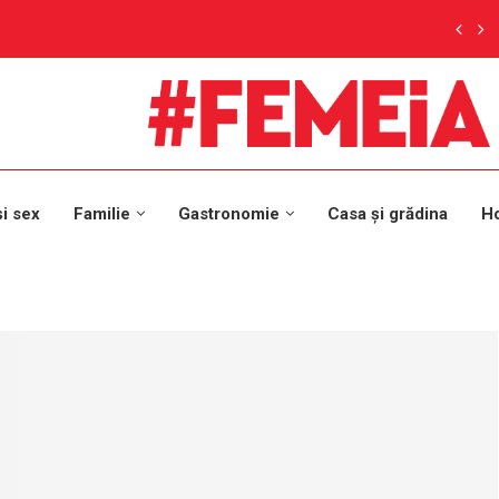
și sex
Familie
Gastronomie
Casa și grădina
H