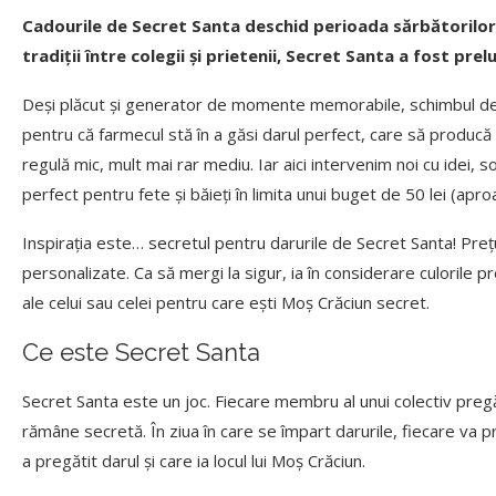
Cadourile de Secret Santa deschid perioada sărbătorilor 
tradiții între colegii și prietenii, Secret Santa a fost prel
Deși plăcut și generator de momente memorabile, schimbul de 
pentru că farmecul stă în a găsi darul perfect, care să producă
regulă mic, mult mai rar mediu. Iar aici intervenim noi cu idei, 
perfect pentru fete și băieți în limita unui buget de 50 lei (aproap
Inspirația este… secretul pentru darurile de Secret Santa! Preț
personalizate. Ca să mergi la sigur, ia în considerare culorile p
ale celui sau celei pentru care ești Moș Crăciun secret.
Ce este Secret Santa
Secret Santa este un joc. Fiecare membru al unui colectiv preg
rămâne secretă. În ziua în care se împart darurile, fiecare va pr
a pregătit darul și care ia locul lui Moș Crăciun.