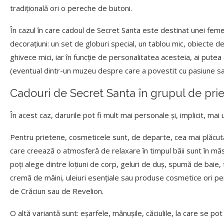
tradițională ori o pereche de butoni.
În cazul în care cadoul de Secret Santa este destinat unei feme
decorațiuni: un set de globuri special, un tablou mic, obiecte d
ghivece mici, iar în funcție de personalitatea acesteia, ai put
(eventual dintr-un muzeu despre care a povestit cu pasiune sau
Cadouri de Secret Santa în grupul de prie
În acest caz, darurile pot fi mult mai personale și, implicit, mai 
Pentru prietene, cosmeticele sunt, de departe, cea mai plăcută 
care creează o atmosferă de relaxare în timpul băii sunt în mă
poți alege dintre loțiuni de corp, geluri de duș, spumă de bai
cremă de mâini, uleiuri esențiale sau produse cosmetice ori pentr
de Crăciun sau de Revelion.
O altă variantă sunt: eșarfele, mănușile, căciulile, la care se po