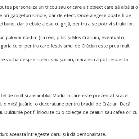
putea personaliza un tricou sau oricare alt obiect care să aibă și o
te ori gadgeturi simple, dar de efect. Orice alegere poate fi pe
idei bune, dar trebuie alese cu grijă, pentru a se potrivi stilului lor.
un pulovăr nostim (cu reni, pitici și Moș Crăciun), eventual cu
goria celor pentru care festivismul de Crăciun este prea mult.
 este vorba despre liceeni sau școlari, mai ales că pot respecta
el de mult și ansamblul. Modul în care este prezentat și acel
ri, o mică jucărie, o decorațiune pentru bradul de Crăciun. Dacă
ulciurile pot fi înlocuite cu o colecție de ceaiuri sau cafea ori cu
duri: aceasta întregește darul și îi dă personalitate.