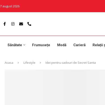
7 august 2026
Sănătate
Frumusețe
Modă
Carieră
Relații 
Acasa
Lifestyle
Idei pentru cadouri de Secret Santa