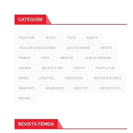
CATEGORII
CĂLĂTORII
SPORT
TESTE
NUNTĂ
TRUCURI DE BUCĂTĂRIE
GASTRONOMIE
REȚETE
FAMILIE
COPII
MEDICAL
CASA ȘI GRĂDINA
CARIERĂ
RELAȚII ȘI SEX
VEDETE
PSIHOLOGIE
MODĂ
LIFESTYLE
HOROSCOP
NUTRIȚIE ȘI DIETE
SĂNĂTATE
FRUMUSEȚE
NOUTĂȚI
CROSS POSTS
PROMO
REVISTA FEMEIA