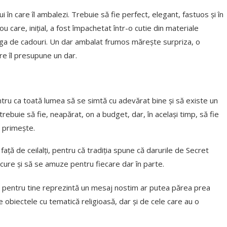
 în care îl ambalezi. Trebuie să fie perfect, elegant, fastuos și în
care, inițial, a fost împachetat într-o cutie din materiale
 punga de cadouri. Un dar ambalat frumos mărește surpriza, o
re îl presupune un dar.
entru ca toată lumea să se simtă cu adevărat bine și să existe un
trebuie să fie, neapărat, on a budget, dar, în același timp, să fie
e primește.
ață de ceilalți, pentru că tradiția spune că darurile de Secret
cure și să se amuze pentru fiecare dar în parte.
ce pentru tine reprezintă un mesaj nostim ar putea părea prea
e obiectele cu tematică religioasă, dar și de cele care au o