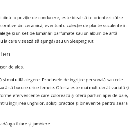
i dintr-o poziție de conducere, este ideal să te orientezi către
ecorative din ceramică, eventual o colecție de plante suculente în
ea alege și un set de lumânări parfumate sau un album de artă
 la care visează să ajungă) sau un Sleeping Kit.
teni
ușor de ales.
și mai utilă alegere. Produsele de îngrijire personală sau cele
sură să bucure orice femeie. Oferta este mai mult decât variată și
e, forme efervescente care colorează și oferă parfum apei de baie,
u îngrijirea unghiilor, soluții practice și binevenite pentru seara
t adăuga fulare și jambiere.