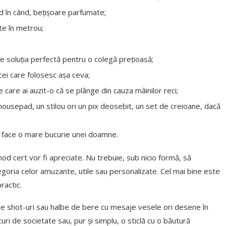
d în când, bețișoare parfumate;
te în metrou;
 fie soluția perfectă pentru o colegă prețioasă;
cei care folosesc așa ceva;
e care ai auzit-o că se plânge din cauza mâinilor reci;
mousepad, un stilou ori un pix deosebit, un set de creioane, dacă
ate face o mare bucurie unei doamne.
mod cert vor fi apreciate. Nu trebuie, sub nicio formă, să
egoria celor amuzante, utile sau personalizate. Cel mai bine este
ractic.
de shot-uri sau halbe de bere cu mesaje vesele ori desene în
ocuri de societate sau, pur și simplu, o sticlă cu o băutură