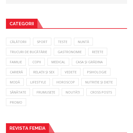
CATEGORII
CĂLĂTORII
SPORT
TESTE
NUNTĂ
TRUCURI DE BUCĂTĂRIE
GASTRONOMIE
REȚETE
FAMILIE
COPII
MEDICAL
CASA ȘI GRĂDINA
CARIERĂ
RELAȚII ȘI SEX
VEDETE
PSIHOLOGIE
MODĂ
LIFESTYLE
HOROSCOP
NUTRIȚIE ȘI DIETE
SĂNĂTATE
FRUMUSEȚE
NOUTĂȚI
CROSS POSTS
PROMO
REVISTA FEMEIA