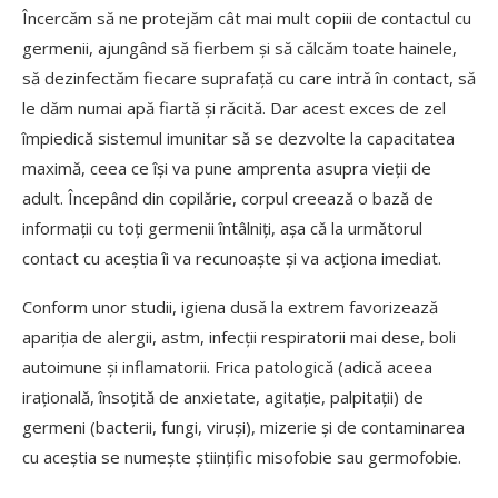
Încercăm să ne protejăm cât mai mult copiii de contactul cu
germenii, ajungând să fierbem și să călcăm toate hainele,
să dezinfectăm fiecare suprafață cu care intră în contact, să
le dăm numai apă fiartă și răcită. Dar acest exces de zel
împiedică sistemul imunitar să se dezvolte la capacitatea
maximă, ceea ce își va pune amprenta asupra vieții de
adult. Începând din copilărie, corpul creează o bază de
informații cu toți germenii întâlniți, așa că la următorul
contact cu aceștia îi va recunoaște și va acționa imediat.
Conform unor studii, igiena dusă la extrem favorizează
apariția de alergii, astm, infecții respiratorii mai dese, boli
autoimune și inflamatorii. Frica patologică (adică aceea
irațională, însoțită de anxietate, agitație, palpitații) de
germeni (bacterii, fungi, viruși), mizerie și de contaminarea
cu aceștia se numește științific misofobie sau germofobie.