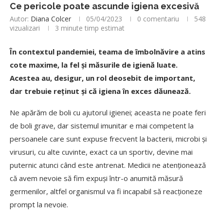
Ce pericole poate ascunde igiena excesivă
Autor:
Diana Colcer
05/04/2023
0 comentariu
548
vizualizari
3 minute timp estimat
În contextul pandemiei, teama de îmbolnăvire a atins
cote maxime, la fel și măsurile de igienă luate.
Acestea au, desigur, un rol deosebit de important,
dar trebuie reținut și că igiena în exces dăunează.
Ne apărăm de boli cu ajutorul igienei; aceasta ne poate feri
de boli grave, dar sistemul imunitar e mai competent la
persoanele care sunt expuse frecvent la bacterii, microbi și
virusuri, cu alte cuvinte, exact ca un sportiv, devine mai
puternic atunci când este antrenat. Medicii ne atenționează
că avem nevoie să fim expuși într-o anumită măsură
germenilor, altfel organismul va fi incapabil să reacționeze
prompt la nevoie.