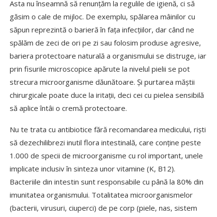
Asta nu înseamnă să renunțăm la regulile de igienă, ci să
găsim o cale de mijloc. De exemplu, spălarea mâinilor cu
săpun reprezintă o barieră în fața infecțiilor, dar când ne
spălăm de zeci de ori pe zi sau folosim produse agresive,
bariera protectoare naturală a organismului se distruge, iar
prin fisurile microscopice apărute la nivelul pielii se pot
strecura microorganisme dăunătoare. Și purtarea măștii
chirurgicale poate duce la iritații, deci cei cu pielea sensibilă
să aplice întâi o cremă protectoare.
Nu te trata cu antibiotice fără recomandarea medicului, riști
să dezechilibrezi inutil flora intestinală, care conține peste
1.000 de specii de microorganisme cu rol important, unele
implicate inclusiv în sinteza unor vitamine (K, B12).
Bacteriile din intestin sunt responsabile cu până la 80% din
imunitatea organismului. Totalitatea microorganismelor
(bacterii, virusuri, ciuperci) de pe corp (piele, nas, sistem