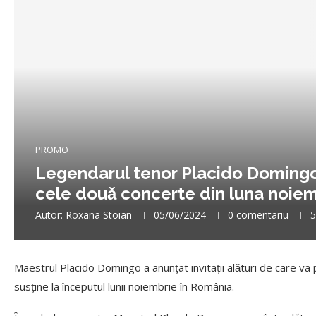
PROMO
Legendarul tenor Placido Domingo a
cele douǎ concerte din luna noie
Autor:
Roxana Stoian
05/06/2024
0 comentariu
5
Maestrul Placido Domingo a anunțat invitații alǎturi de care va
susține la începutul lunii noiembrie în România.