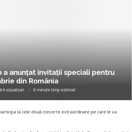
 anunțat invitații speciali pentru
mbrie din România
64
vizualizari
6 minute timp estimat
 participa la cele douǎ concerte extraordinare pe care le va