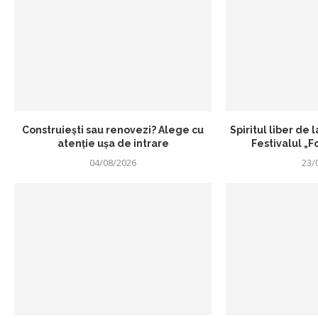
Construiești sau renovezi? Alege cu
Spiritul liber de 
atenție ușa de intrare
Festivalul „
04/08/2026
23/