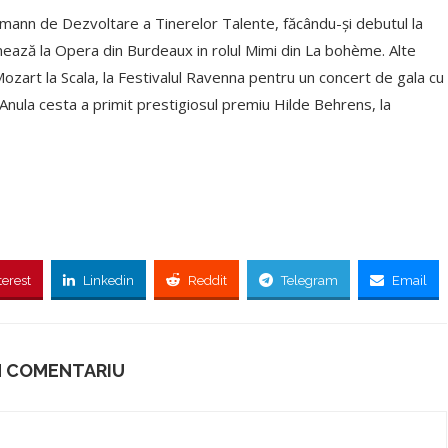
emann de Dezvoltare a Tinerelor Talente, făcându-și debutul la
mează la Opera din Burdeaux in rolul Mimi din La bohème. Alte
Mozart la Scala, la Festivalul Ravenna pentru un concert de gala cu
 Anula cesta a primit prestigiosul premiu Hilde Behrens, la
terest
Linkedin
Reddit
Telegram
Email
N COMENTARIU