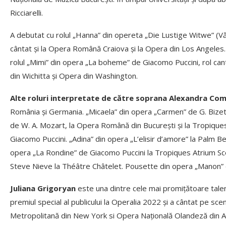
Ricciarelli.
A debutat cu rolul „Hanna” din opereta „Die Lustige Witwe” (Vă
cântat și la Opera Română Craiova și la Opera din Los Angeles
rolul „Mimi” din opera „La boheme” de Giacomo Puccini, rol c
din Wichitta și Opera din Washington.
Alte roluri interpretate de către soprana Alexandra Com
România și Germania. „Micaela” din opera „Carmen” de G. Bizet, 
de W. A. Mozart, la Opera Română din București și la Tropiques
Giacomo Puccini. „Adina” din opera „L’elisir d’amore” la Palm 
opera „La Rondine” de Giacomo Puccini la Tropiques Atrium S
Steve Nieve la Théâtre Châtelet. Pousette din opera „Manon” 
Juliana Grigoryan
este una dintre cele mai promițătoare talente
premiul special al publicului la Operalia 2022 și a cântat pe sce
Metropolitană din New York si Opera Națională Olandeză din