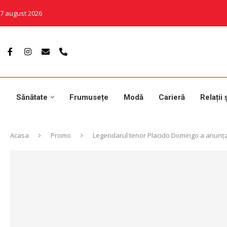
7 august 2026
Sănătate
Frumusețe
Modă
Carieră
Relații 
Acasa
Promo
Legendarul tenor Placido Domingo a anunțat 