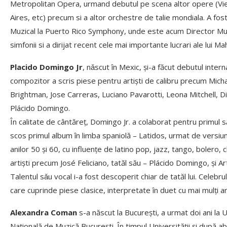
Metropolitan Opera, urmand debutul pe scena altor opere (Vie
Aires, etc) precum si a altor orchestre de talie mondiala. A fos
Muzical la Puerto Rico Symphony, unde este acum Director Muzi
simfonii si a dirijat recent cele mai importante lucrari ale lui Ma
Placido Domingo Jr
, nǎscut în Mexic, și-a făcut debutul intern
compozitor a scris piese pentru artiști de calibru precum Mich
Brightman, Jose Carreras, Luciano Pavarotti, Leona Mitchell, D
Plácido Domingo.
În calitate de cântăreț, Domingo Jr. a colaborat pentru primul 
scos primul album în limba spaniolă – Latidos, urmat de versiu
anilor 50 și 60, cu influențe de latino pop, jazz, tango, bolero
artiști precum José Feliciano, tatăl său – Plácido Domingo, și Art
Talentul sǎu vocal i-a fost descoperit chiar de tatăl lui. Celebr
care cuprinde piese clasice, interpretate în duet cu mai mulţi art
Alexandra Coman
s-a născut la București, a urmat doi ani la 
Națională de Muzică București. În timpul Universității și după a