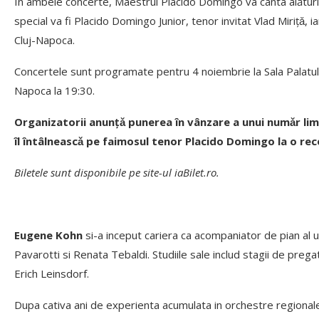
În ambele concerte, Maestrul Placido Domingo va cânta alături 
special va fi Placido Domingo Junior, tenor invitat Vlad Mirițǎ, 
Cluj-Napoca.
Concertele sunt programate pentru 4 noiembrie la Sala Palatului
Napoca la 19:30.
Organizatorii anunțǎ punerea în vânzare a unui numǎr li
îl întâlneascǎ pe faimosul tenor Placido Domingo la o rec
Biletele sunt disponibile pe site-ul iaBilet.ro.
Eugene Kohn
si-a inceput cariera ca acompaniator de pian al u
Pavarotti si Renata Tebaldi. Studiile sale includ stagii de prega
Erich Leinsdorf.
Dupa cativa ani de experienta acumulata in orchestre regional