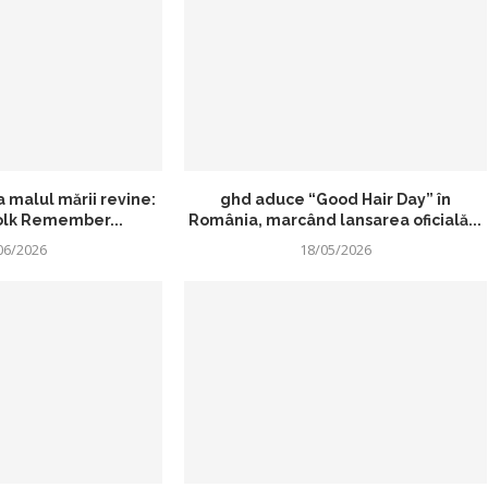
la malul mării revine:
ghd aduce “Good Hair Day” în
Folk Remember...
România, marcând lansarea oficială...
06/2026
18/05/2026