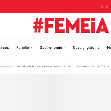
și sex
Familie
Gastronomie
Casa și grădina
H
invitații speciali pentru cele douǎ concerte din luna noiembrie din Româ