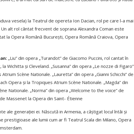
duva vesela) la Teatrul de opereta Ion Dacian, rol pe care l-a mai
. Un alt rol cântat frecvent de soprana Alexandra Coman este
antat la Opera Română București, Opera Română Craiova, Opera
an:
„Liu” din opera „Turandot” de Giacomo Puccini, rol cantat în
la Wichitta și Cleveland. „Susanna” din opera „Le nozze di Figaro”
 Atrium Scène Nationale. „Lauretta” din opera „Gianni Schicchi” de
Beach Opera și la Tropiques Atrium Scène Nationale. „Magda” din
cène Nationale. „Norma” din opera „Welcome to the voice” de
de Massenet la Opera din Saint- Étienne
 ale generației ei. Născută in Armenia, a câștigat locul întâi și
ne prestigioase ale lumii cum ar fi Teatrul Scala din Milano, Opera
 Amsterdam.