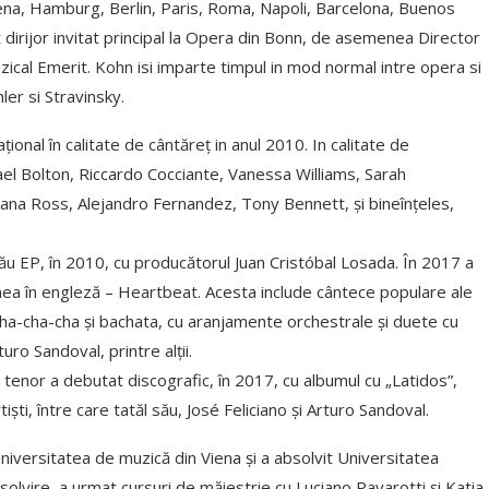
na, Hamburg, Berlin, Paris, Roma, Napoli, Barcelona, Buenos
t dirijor invitat principal la Opera din Bonn, de asemenea Director
cal Emerit. Kohn isi imparte timpul in mod normal intre opera si
hler si Stravinsky.
ațional în calitate de cântăreț in anul 2010. In calitate de
ael Bolton, Riccardo Cocciante, Vanessa Williams, Sarah
iana Ross, Alejandro Fernandez, Tony Bennett, și bineînțeles,
său EP, în 2010, cu producătorul Juan Cristóbal Losada. În 2017 a
nea în engleză – Heartbeat. Acesta include cântece populare ale
, cha-cha-cha și bachata, cu aranjamente orchestrale și duete cu
uro Sandoval, printre alții.
ul tenor a debutat discografic, în 2017, cu albumul cu „Latidos”,
işti, între care tatăl său, José Feliciano şi Arturo Sandoval.
Universitatea de muzică din Viena și a absolvit Universitatea
bsolvire, a urmat cursuri de măiestrie cu Luciano Pavarotti și Katia