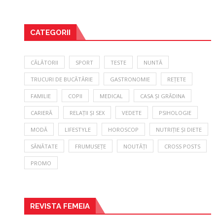
CATEGORII
CĂLĂTORII
SPORT
TESTE
NUNTĂ
TRUCURI DE BUCĂTĂRIE
GASTRONOMIE
REȚETE
FAMILIE
COPII
MEDICAL
CASA ȘI GRĂDINA
CARIERĂ
RELAȚII ȘI SEX
VEDETE
PSIHOLOGIE
MODĂ
LIFESTYLE
HOROSCOP
NUTRIȚIE ȘI DIETE
SĂNĂTATE
FRUMUSEȚE
NOUTĂȚI
CROSS POSTS
PROMO
REVISTA FEMEIA