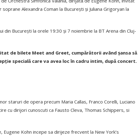
de Orchestra Simfonica Valahia, dirijatǎ de Eugene Kohn, invitat
iar soprane Alexandra Coman la București și Juliana Grigoryan la
 din București la orele 19:30 și 7 noiembrie la BT Arena din Cluj-
mitat de bilete Meet and Greet, cumpǎrǎtorii având șansa sǎ
epție specialǎ care va avea loc în cadru intim, dupǎ concert.
nor staruri de opera precum Maria Callas, Franco Corelli, Luciano
tire cu dirijori cunoscuti ca Fausto Cleva, Thomas Schippers, si
e, Eugene Kohn incepe sa dirijeze frecvent la New York’s