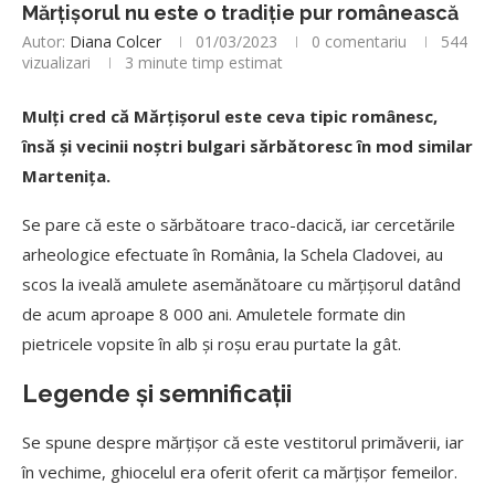
Mărțișorul nu este o tradiție pur românească
Autor:
Diana Colcer
01/03/2023
0 comentariu
544
vizualizari
3 minute timp estimat
Mulți cred că Mărțișorul este ceva tipic românesc,
însă și vecinii noștri bulgari sărbătoresc în mod similar
Martenița.
Se pare că este o sărbătoare traco-dacică, iar cercetările
arheologice efectuate în România, la Schela Cladovei, au
scos la iveală amulete asemănătoare cu mărțișorul datând
de acum aproape 8 000 ani. Amuletele formate din
pietricele vopsite în alb și roșu erau purtate la gât.
Legende și semnificații
Se spune despre mărțișor că este vestitorul primăverii, iar
în vechime, ghiocelul era oferit oferit ca mărțișor femeilor.