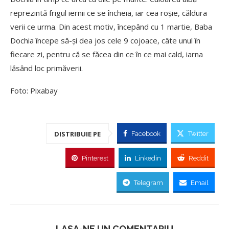
reprezintă frigul iernii ce se încheia, iar cea roșie, căldura
verii ce urma. Din acest motiv, începând cu 1 martie, Baba
Dochia începe să-și dea jos cele 9 cojoace, câte unul în
fiecare zi, pentru că se făcea din ce în ce mai cald, iarna
lăsând loc primăverii.
Foto: Pixabay
DISTRIBUIE PE
Facebook
Twitter
Pinterest
Linkedin
Reddit
Telegram
Email
LASA-NE UN COMENTARIU