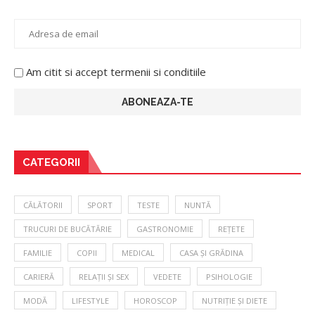
Am citit si accept termenii si conditiile
CATEGORII
CĂLĂTORII
SPORT
TESTE
NUNTĂ
TRUCURI DE BUCĂTĂRIE
GASTRONOMIE
REȚETE
FAMILIE
COPII
MEDICAL
CASA ȘI GRĂDINA
CARIERĂ
RELAȚII ȘI SEX
VEDETE
PSIHOLOGIE
MODĂ
LIFESTYLE
HOROSCOP
NUTRIȚIE ȘI DIETE