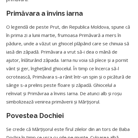
Primăvara a învins iarna
O legendă de peste Prut, din Republica Moldova, spune că
în prima zi a lunii martie, frumoasa Primăvară a mers în
pădure, unde a văzut un ghiocel plăpând care se chinuia să
iasă din zăpadă. Primăvara a vrut să-i dea o mână de
ajutor, înlăturând zăpada. Iarna nu voia să plece și a pornit
vânt și ger, înghețând ghiocelul. În timp ce încerca să-l
ocrotească, Primăvara s-a rănit într-un spin și o picătură de
sânge s-a prelins peste floare și zăpadă. Ghiocelul a
reînviat și Primăvraa a învins Iarna. De atunci alb și roșu
simbolizează venirea primăverii și Mărțișorul.
Povestea Dochiei
Se crede că Mărțișorul este firul zilelor din an tors de Baba
Dochia în timp ce urca cu oile pe munte. Culoarea albă