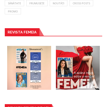
SĂNĂTATE
FRUMUSEȚE
NOUTĂȚI
CROSS POSTS
PROMO
REVISTA FEMEIA