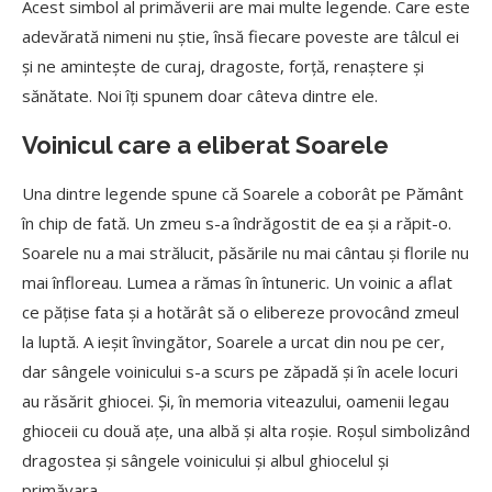
Acest simbol al primăverii are mai multe legende. Care este
adevărată nimeni nu știe, însă fiecare poveste are tâlcul ei
și ne amintește de curaj, dragoste, forță, renaștere și
sănătate. Noi îți spunem doar câteva dintre ele.
Voinicul care a eliberat Soarele
Una dintre legende spune că Soarele a coborât pe Pământ
în chip de fată. Un zmeu s-a îndrăgostit de ea și a răpit-o.
Soarele nu a mai strălucit, păsările nu mai cântau și florile nu
mai înfloreau. Lumea a rămas în întuneric. Un voinic a aflat
ce pățise fata și a hotărât să o elibereze provocând zmeul
la luptă. A ieșit învingător, Soarele a urcat din nou pe cer,
dar sângele voinicului s-a scurs pe zăpadă și în acele locuri
au răsărit ghiocei. Și, în memoria viteazului, oamenii legau
ghioceii cu două ațe, una albă și alta roșie. Roșul simbolizând
dragostea și sângele voinicului și albul ghiocelul și
primăvara.