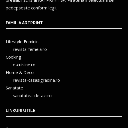
prealabil scris al
ARTPRINT SA.
Pirateria intelectuala se
pedepseste conform legii.
FAMILIA ARTPRINT
Lifestyle Feminin
revista-femeia.ro
Cooking
e-cuisine.ro
Home & Deco
revista-casasigradina.ro
Sanatate
sanatatea-de-azi.ro
LINKURI UTILE