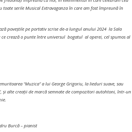
u să le fredonaţi împreună cu noi, în evenimentul în care celebrăm cea
 toate serile Musical Extravaganza în care am fost împreună în
ă poveştile pe portativ scrise de-a lungul anului 2024 la Sala
ice ce crează o punte între universul bogatul al operei, cel spumos al
emuritoarea “Muzica” a lui George Grigoriu, la lieduri suave, sau
, şi alte creaţii de marcă semnate de compozitori autohtoni, într-un
nie.
ndru Burcă – pianist