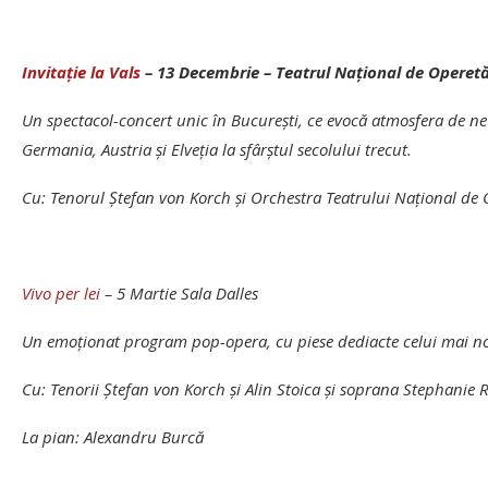
Invitaţie la Vals
– 13 Decembrie – Teatrul Naţional de Operetă
Un spectacol-concert unic în Bucureşti, ce evocă atmosfera de neu
Germania, Austria şi Elveţia la sfârştul secolului trecut.
Cu: Tenorul Ştefan von Korch şi Orchestra Teatrului Naţional de 
Vivo per lei
– 5 Martie Sala Dalles
Un emoţionat program pop-opera, cu piese dediacte celui mai nobi
Cu: Tenorii Ştefan von Korch şi Alin Stoica şi soprana Stephanie 
La pian: Alexandru Burcă