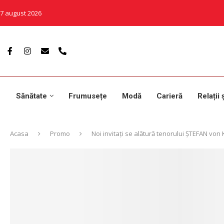
7 august 2026
Sănătate
Frumusețe
Modă
Carieră
Relații 
Acasa
Promo
Noi invitaţi se alătură tenorului ŞTEFAN 