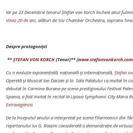
Iar pe 23 Decembrie tenorul Ştefan von Korch încheie anul fulmina
Vinez 20 de ani
, alături de Sisi Chamber Orchestra, soprana Tina
Despre protagonişti
**
ŞTEFAN VON KORCH
(Tenor)** (
www.stefanvonkorch.com
Cu o evoluţie exponențială, națională şi internaţională,
Ştefan vo
Operetă şi Musical Ion Dacian şi la Sala Palatului ca invitat în c
debutat în Carmina Burana pe scena prestigiosului Festival Paler
Spania, a fost invitat în recital la Lipova Symphonic City Maria R
Extravaganza
.
De la începutul anului a interpretat pe scena Filarmonicii din Tâ
repertoriului lui G. Rossini considerată o demonstraţie de virtuo