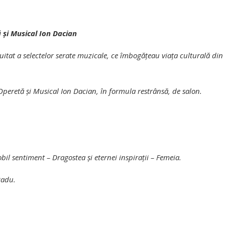
 şi Musical Ion Dacian
itat a selectelor serate muzicale, ce îmbogăţeau viaţa culturală din
Operetă şi Musical Ion Dacian, în formula restrânsă, de salon.
l sentiment – Dragostea şi eternei inspiraţii – Femeia.
Radu.