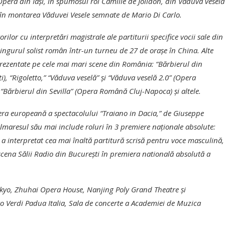
era din Iaşi, în spumosul rol Camille de Jolidon, din Văduva veselă
 în montarea Văduvei Vesele semnate de Mario Di Carlo.
ilor cu interpretări magistrale ale partiturii specifice vocii sale din
ingurul solist român într-un turneu de 27 de oraşe în China. Alte
 prezentate pe cele mai mari scene din România: “Bărbierul din
ti), “Rigoletto,” “Văduva veselă” şi “Văduva veselă 2.0” (Opera
şi “Bărbierul din Sevilla” (Opera Română Cluj-Napoca) şi altele.
iera europeană a spectacolului “Traiano in Dacia,” de Giuseppe
lmaresul său mai include roluri în 3 premiere naţionale absolute:
 interpretat cea mai înaltă partitură scrisă pentru voce masculină,
scena Sălii Radio din Bucureşti în premiera natională absolută a
Tokyo, Zhuhai Opera House, Nanjing Poly Grand Theatre şi
 Verdi Padua Italia, Sala de concerte a Academiei de Muzica