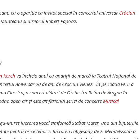
nt, cu o apariţie ca invitat special în concertul aniversar
Crăciun
 Munteanu şi dirijorul Robert Papocsi.
)
n Korch
va încheia anul cu apariţii de marcă la Teatrul Naţional de
oncertul Aniversar 20 de ani de Craciun Vienez.. În perioada verii a
mo Classica, a concert alături de Orchestra Reino de Aragon în
adna open air şi este amfitrionul seriei de concerte
Musical
rgu-Mureş lucrarea vocal simfonică Stabat Mater, una din bijuteriile
zitate pentru orice tenor şi lucrarea Lobgesang de F. Mendelssohn a