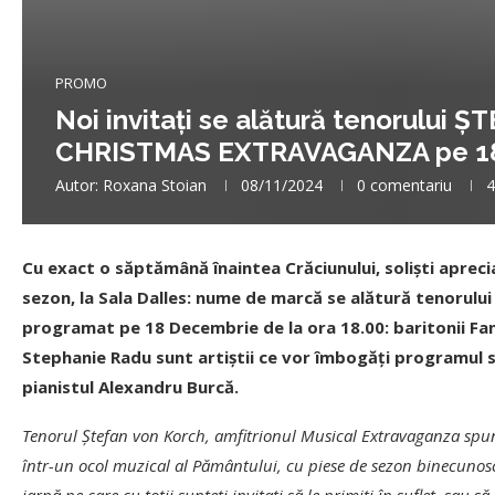
PROMO
Noi invitaţi se alătură tenorului 
CHRISTMAS EXTRAVAGANZA pe 18 D
Autor:
Roxana Stoian
08/11/2024
0 comentariu
4
Cu exact o săptămână înaintea Crăciunului, solişti aprecia
sezon, la Sala Dalles: nume de marcă se alătură tenorul
programat pe 18 Decembrie de la ora 18.00: baritonii Fan
Stephanie Radu sunt artiştii ce vor îmbogăţi programul se
pianistul Alexandru Burcă.
Tenorul Ştefan von Korch, amfitrionul Musical Extravaganza spune
într-un ocol muzical al Pământului, cu piese de sezon binecunoscu