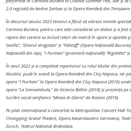
performat în Carmina Burana la Craiova Summer Fest, dar şi la Op
2.0 regizată de Andrei Șerban şi la Opera Română din Timişoara
În decursul anului 2023 tenorul a făcut să vibreze inimile spectator
Carmina Burana, pentru care este considerat un etalon şi a fost s
repere din cariera sa includ roluri de marcă în opere şi operete
Sevilla”, “Elixirul dragostei” şi “Falstaff” (Opera Naţională Bucureş
Naţională din Iaşi), “I Puritani” (premieră naţională) “Rigoletto” 
În anul 2022 şi-a completat repertoriul cu rolul titular din prem
Nicolini, pusă în scenă la Opera Română din Cluj-Napoca, iar pa
opera “I Puritani” la Opera Română din Cluj-Napoca (2016) unde a
opera “La Sonnambula,” de Vicenzo Bellini (2018) şi prezenţa pe 
lucrării vocal-simfonice “Messa di Gloria” de Rossini (2019).
Pe plan internaţional a concertat la Metropolitan Concert Hall 
Chongqing Grand Theatre, Opera Kaiserslautern Germania, Teatro
Zurich, Teatrul National Bratislava.