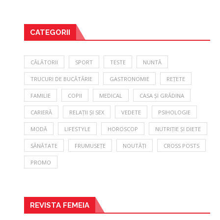
CATEGORII
CĂLĂTORII
SPORT
TESTE
NUNTĂ
TRUCURI DE BUCĂTĂRIE
GASTRONOMIE
REȚETE
FAMILIE
COPII
MEDICAL
CASA ȘI GRĂDINA
CARIERĂ
RELAȚII ȘI SEX
VEDETE
PSIHOLOGIE
MODĂ
LIFESTYLE
HOROSCOP
NUTRIȚIE ȘI DIETE
SĂNĂTATE
FRUMUSEȚE
NOUTĂȚI
CROSS POSTS
PROMO
REVISTA FEMEIA