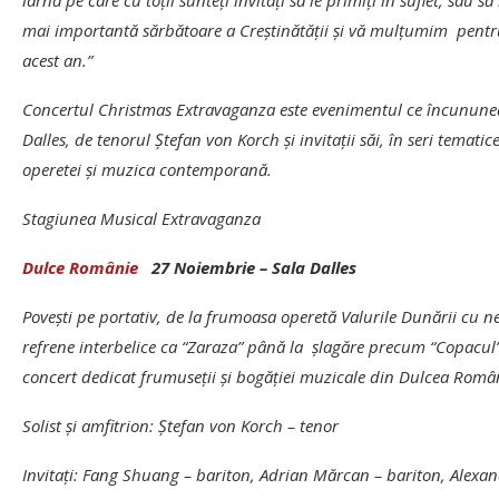
iarnă pe care cu toţii sunteţi invitaţi să le primiţi în suflet, sa
mai importantă sărbătoare a Creştinătăţii şi vă mulţumim pentru
acest an.”
Concertul Christmas Extravaganza este evenimentul ce încununeaz
Dalles, de tenorul Ştefan von Korch şi invitaţii săi, în seri temat
operetei şi muzica contemporană.
Stagiunea Musical Extravaganza
Dulce Românie
27 Noiembrie – Sala Dalles
Povești pe portativ, de la frumoasa operetă Valurile Dunării cu n
refrene interbelice ca “Zaraza” până la şlagăre precum “Copacul”
concert dedicat frumuseţii şi bogăţiei muzicale din Dulcea Româ
Solist şi amfitrion: Ştefan von Korch – tenor
Invitaţi: Fang Shuang – bariton, Adrian Mărcan – bariton, Alexa