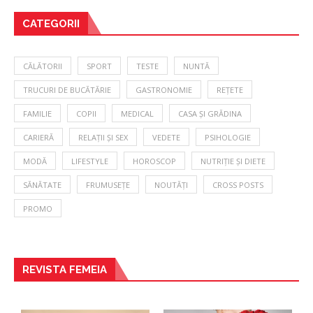
CATEGORII
CĂLĂTORII
SPORT
TESTE
NUNTĂ
TRUCURI DE BUCĂTĂRIE
GASTRONOMIE
REȚETE
FAMILIE
COPII
MEDICAL
CASA ȘI GRĂDINA
CARIERĂ
RELAȚII ȘI SEX
VEDETE
PSIHOLOGIE
MODĂ
LIFESTYLE
HOROSCOP
NUTRIȚIE ȘI DIETE
SĂNĂTATE
FRUMUSEȚE
NOUTĂȚI
CROSS POSTS
PROMO
REVISTA FEMEIA