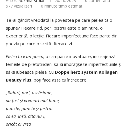
Autor:
Roxana Stoian
20/10/2023
0 comentariu
577
vizualizari
6 minute timp estimat
Te-ai gândit vreodată la povestea pe care pielea ta o
spune? Fiecare rid, por, pistrui este o amintire, o
experiență, o lecție. Fiecare imperfecțiune face parte din
poezia pe care o scrii în fiecare zi.
Pielea ta e un poem,
o campanie inovatoare, încurajează
femeile de pretutindeni să-și îmbrățișeze imperfecțiunile și
să-și iubească pielea. Cu
Doppelherz system Kollagen
Beauty Plus
, poți face asta cu încredere.
„Riduri, pori, usc
ăciune,
au fost și vremuri mai bune,
puncte, puncte ș
i pistrui
ca ea, însă, alta nu-i,
oricât ai vrea