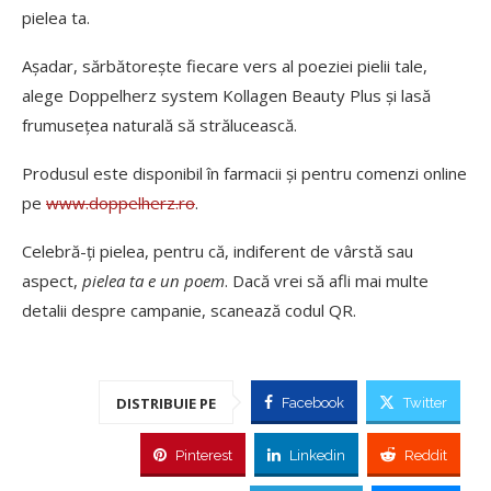
pielea ta.
Așadar, sărbătorește fiecare vers al poeziei pielii tale,
alege Doppelherz system Kollagen Beauty Plus și lasă
frumusețea naturală să strălucească.
Produsul este disponibil în farmacii și pentru comenzi online
pe
www.doppelherz.ro
.
Celebră-ți pielea, pentru că, indiferent de vârstă sau
aspect,
pielea ta e un poem
. Dacă vrei să afli mai multe
detalii despre campanie, scanează codul QR.
DISTRIBUIE PE
Facebook
Twitter
Pinterest
Linkedin
Reddit