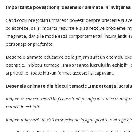
Importanța poveștilor și desenelor animate în învățarea l
Când copiii preșcolari urmăresc povești despre prietenie și a
colaboreze, să își împartă resursele și să rezolve probleme îm
imaginația, dar și le modelează comportamentul, încurajându-i să 
personajelor preferate.
Desenele animate educative de la JimJam sunt un exemplu excel
esențiale. În blocul tematic
„Importanța lucrului în echipă”
,
și prietenie, toate într-un format accesibil și captivant.
Desenele animate din blocul tematic „Importanța lucrului
JimJam se concentrează în fiecare lună pe diferite subiecte despre
muncii în echipă.
JimJam utilizează un sistem special de insigne pentru a atrage at