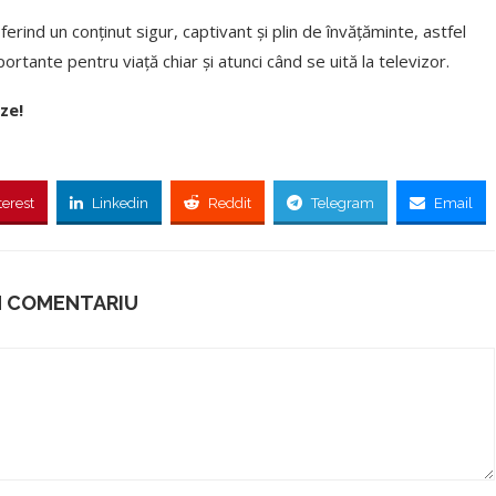
rind un conținut sigur, captivant și plin de învățăminte, astfel
importante pentru viață chiar și atunci când se uită la televizor.
ze!
terest
Linkedin
Reddit
Telegram
Email
N COMENTARIU