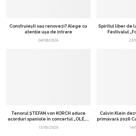
Construiești sau renovezi? Alege cu
Spiritul liber de 
atenție ușa de intrare
Festivalul „
04/08/2026
23/
Tenorul ŞTEFAN von KORCH aduce
Calvin Klein de
acorduri spaniole în concertul „OLÉ,...
primăvară 2026 Ca
15/05/2026
14/