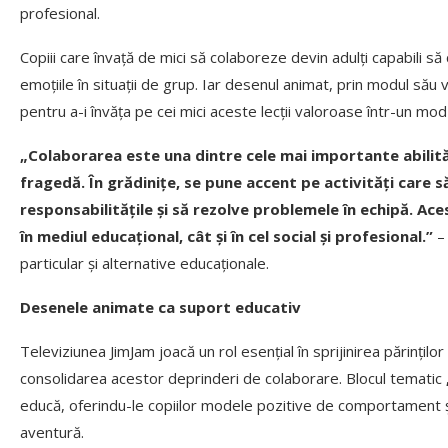
profesional.
Copiii care învață de mici să colaboreze devin adulți capabili să
emoțiile în situații de grup. Iar desenul animat, prin modul său
pentru a-i învăța pe cei mici aceste lecții valoroase într-un mod 
„
Colaborarea este una dintre cele mai importante abilităț
fragedă. În grădinițe, se pune accent pe activități care să
responsabilitățile și să rezolve problemele în echipă. Ace
în mediul educațional, cât și în cel social și profesional.”
– 
particular și alternative educaționale.
Desenele animate ca suport educativ
Televiziunea JimJam joacă un rol esențial în sprijinirea părințil
consolidarea acestor deprinderi de colaborare. Blocul tematic
educă, oferindu-le copiilor modele pozitive de comportament și în
aventură.