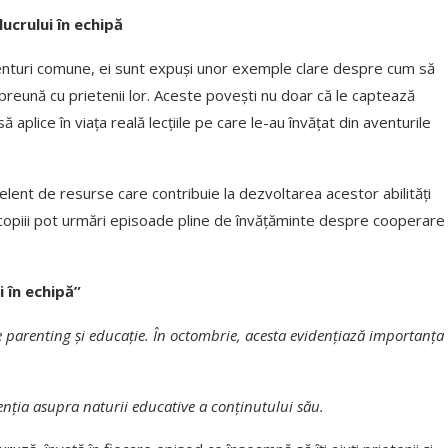
ucrului în echipă
venturi comune, ei sunt expuși unor exemple clare despre cum să
preună cu prietenii lor. Aceste povești nu doar că le captează
aplice în viața reală lecțiile pe care le-au învățat din aventurile
ent de resurse care contribuie la dezvoltarea acestor abilități
 copiii pot urmări episoade pline de învățăminte despre cooperare
 în echipă”
 parenting și educație.
În octombrie, acesta evidențiază importanța
enția asupra naturii educative a conținutului său.