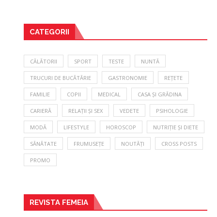
CATEGORII
CĂLĂTORII
SPORT
TESTE
NUNTĂ
TRUCURI DE BUCĂTĂRIE
GASTRONOMIE
REȚETE
FAMILIE
COPII
MEDICAL
CASA ȘI GRĂDINA
CARIERĂ
RELAȚII ȘI SEX
VEDETE
PSIHOLOGIE
MODĂ
LIFESTYLE
HOROSCOP
NUTRIȚIE ȘI DIETE
SĂNĂTATE
FRUMUSEȚE
NOUTĂȚI
CROSS POSTS
PROMO
REVISTA FEMEIA