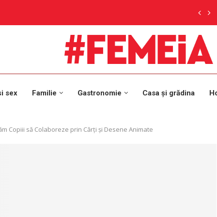
și sex
Familie
Gastronomie
Casa și grădina
H
țăm Copiii să Colaboreze prin Cărți și Desene Animate