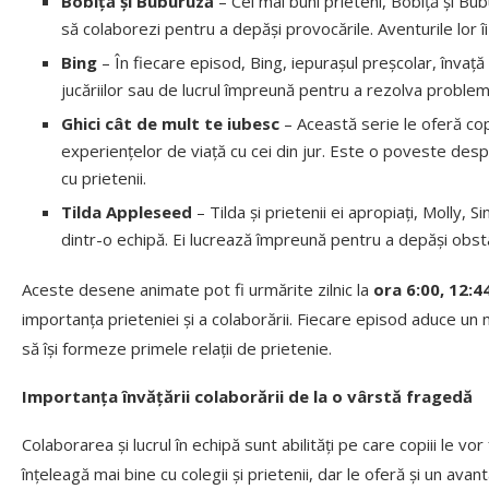
Bobiță și Buburuză
– Cei mai buni prieteni, Bobiță și Bubu
să colaborezi pentru a depăși provocările. Aventurile lor îi
Bing
– În fiecare episod, Bing, iepurașul preșcolar, învață
jucăriilor sau de lucrul împreună pentru a rezolva problem
Ghici cât de mult te iubesc
– Această serie le oferă cop
experiențelor de viață cu cei din jur. Este o poveste de
cu prietenii.
Tilda Appleseed
– Tilda și prietenii ei apropiați, Molly, Si
dintr-o echipă. Ei lucrează împreună pentru a depăși obstaco
Aceste desene animate pot fi urmărite zilnic la
ora 6:00, 12:44
importanța prieteniei și a colaborării. Fiecare episod aduce un m
să își formeze primele relații de prietenie.
Importanța învățării colaborării de la o vârstă fragedă
Colaborarea și lucrul în echipă sunt abilități pe care copiii le vor
înțeleagă mai bine cu colegii și prietenii, dar le oferă și un avant