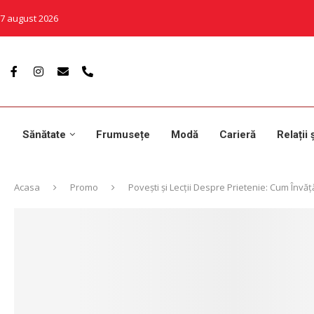
7 august 2026
Sănătate
Frumusețe
Modă
Carieră
Relații 
Acasa
Promo
Povești și Lecții Despre Prietenie: Cum Învă