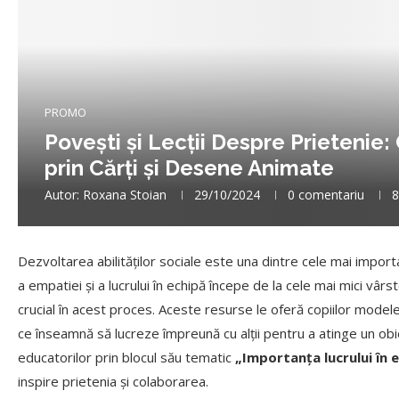
PROMO
Povești și Lecții Despre Prietenie
prin Cărți și Desene Animate
Autor:
Roxana Stoian
29/10/2024
0 comentariu
8
Dezvoltarea abilităților sociale este una dintre cele mai importa
a empatiei și a lucrului în echipă începe de la cele mai mici vârs
crucial în acest proces. Aceste resurse le oferă copiilor mode
ce înseamnă să lucreze împreună cu alții pentru a atinge un obiec
educatorilor prin blocul său tematic
„Importanța lucrului în 
inspire prietenia și colaborarea.