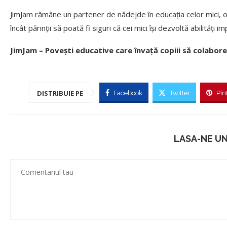
JimJam rămâne un partener de nădejde în educația celor mici, ofe
încât părinții să poată fi siguri că cei mici își dezvoltă abilități 
JimJam – Povești educative care învață copiii să colabore
DISTRIBUIE PE
Facebook
Twitter
Pin
LASA-NE U