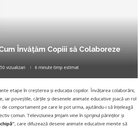
: Cum Învățăm Copiii să Colaboreze
50
vizualizari
6 minute timp estimat
nte etape în creșterea și educația copiilor. Învățarea colaborării,
te, iar poveștile, cărțile și desenele animate educative joacă un rol
le de comportament pe care le pot urma, ajutându-i să înțeleagă
tiv comun. Televiziunea JimJam vine în sprijinul părinților și
echipă”
, care difuzează desene animate educative menite să