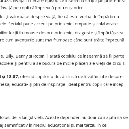
ruză, învață în fiecare episod ce înseamnă să îți ajuți prietenii și
 învață pe copii că împreună pot reuși orice.
 lecții valoroase despre viață, fie că este vorba de împărțirea
ele. Serialul pune accent pe prietenie, empatie și colaborare.
iilor lecții frumoase despre prietenie, dragoste și împărtășirea
spre cum aventurile sunt mai frumoase când sunt trăite împreună
nti, Billy, Benny și Robin, îi arată copilului ce înseamnă să fii parte
lele și pentru a se bucura de micile plăceri ale vieții de zi cu zi.
 și 18:07
, oferind copiilor o doză zilnică de învățăminte despre
esaj educativ și plin de inspirație, ideal pentru copiii care încep
 folosi de-a lungul vieții. Aceste deprinderi nu doar că îi ajută să se
aj semnificativ în mediul educațional și, mai târziu, în cel