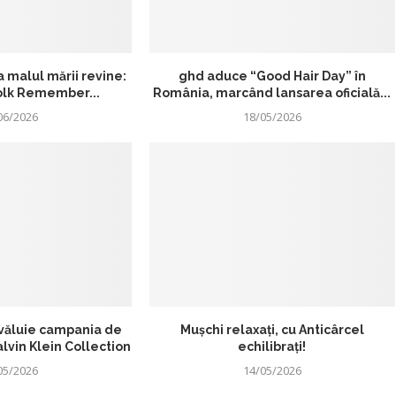
la malul mării revine:
ghd aduce “Good Hair Day” în
Folk Remember...
România, marcând lansarea oficială...
06/2026
18/05/2026
zvăluie campania de
Mușchi relaxați, cu Anticârcel
lvin Klein Collection
echilibrați!
05/2026
14/05/2026