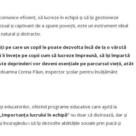
 comunice eficient, să lucreze în echipă și să își gestioneze
 vizual și captivant de a spune povești, este un instrument ideal
natural și distractiv.
i pe care un copil le poate dezvolta încă de la o vârstă
 îi învețe pe copii cum să lucreze împreună, să își împartă
ste deprinderi vor deveni esențiale pe parcursul vieții, atât
doamna Corina Păun, inspector școlar pentru învățământ
or și educatorilor, oferind programe educative care ajută la
„Importanța lucrului în echipă”
nu doar că distrează, dar și
curajându-i să își dezvolte abilitățile sociale prin joacă și