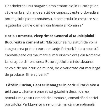
Deschiderea unui magazin emblematic aici în București de
către un brand irlandez atât de cunoscut este o dovadă a
potențialului pieței românești, a comerțului în creștere și a
legăturilor dintre oameni din Irlanda și România.”
Horia Tomescu, Viceprimar General al Municipiului
București a comentat:
“Mă bucur să fiu alături de voi la
inaugurarea primei reprezentanțe Primark în țara noastră.
Capitala este cel mai mare și mai dinamic oraș din România.
Un oraș de dimensiunea Bucureștiului are întotdeauna
nevoie de noi locuri de muncă, de o varietate cât mai largă
de produse. Bine ați venit!”
Cătălin Cucian, Center Manager în cadrul ParkLake a
adăugat:
„Suntem onorați să găzduim deschiderea
primului magazin Primark din România, consolidând astfel
portofoliul ParkLake cu o renumită marcă internațională.