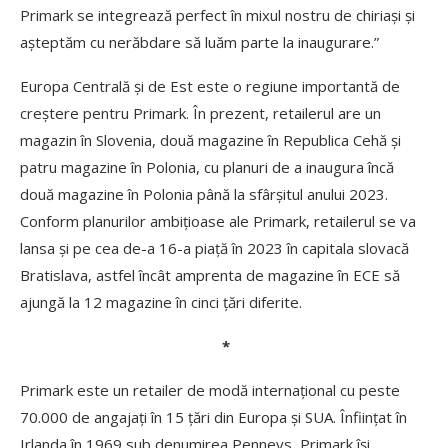
Primark se integrează perfect în mixul nostru de chiriași și
așteptăm cu nerăbdare să luăm parte la inaugurare.”
Europa Centrală și de Est este o regiune importantă de
creștere pentru Primark. În prezent, retailerul are un
magazin în Slovenia, două magazine în Republica Cehă și
patru magazine în Polonia, cu planuri de a inaugura încă
două magazine în Polonia până la sfârșitul anului 2023.
Conform planurilor ambițioase ale Primark, retailerul se va
lansa și pe cea de-a 16-a piață în 2023 în capitala slovacă
Bratislava, astfel încât amprenta de magazine în ECE să
ajungă la 12 magazine în cinci țări diferite.
*
Primark este un retailer de modă internațional cu peste
70.000 de angajați în 15 țări din Europa și SUA. Înființat în
Irlanda în 1969 sub denumirea Penneys, Primark își