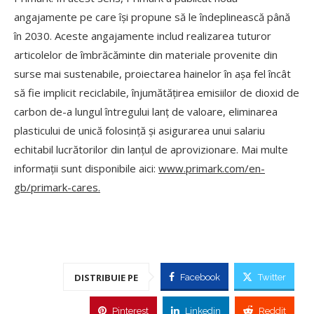
angajamente pe care își propune să le îndeplinească până
în 2030. Aceste angajamente includ realizarea tuturor
articolelor de îmbrăcăminte din materiale provenite din
surse mai sustenabile, proiectarea hainelor în așa fel încât
să fie implicit reciclabile, înjumătățirea emisiilor de dioxid de
carbon de-a lungul întregului lanț de valoare, eliminarea
plasticului de unică folosință și asigurarea unui salariu
echitabil lucrătorilor din lanțul de aprovizionare. Mai multe
informații sunt disponibile aici:
www.primark.com/en-
gb/primark-cares.
DISTRIBUIE PE
Facebook
Twitter
Pinterest
Linkedin
Reddit