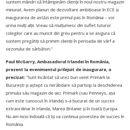
suntem mândri să întâmpinăm clienții în noul nostru magazin
minunat. Avem planuri de dezvoltare ambițioase în ECE și
inaugurarea de astăzi este primul pas în România – vor
urma mulți alții. Vreau să mulțumesc din suflet tuturor
colegilor care au muncit din greu pentru a se asigura că
suntem pregătiți să primim clienții în perioada de vârf a
sezonului de sărbători.”
Paul McGarry, Ambasadorul Irlandei în România,
prezent la evenimentul prilejuit de inaugurare, a
precizat:
“Sunt încântat să urez bun venit Primark la
București și aștept cu nerăbdare să particip la deschiderea
primului său magazin de aici. Primark (sau Penneys, așa
cum este cunoscut în Irlanda) s-a bucurat de un succes
extraordinar în Irlanda, Marea Britanie și în toată Europa.
Nu am nicio îndoială că își va continua povestea de succes în
România.