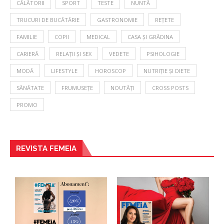
CĂLĂTORII
SPORT
TESTE
NUNTĂ
TRUCURI DE BUCĂTĂRIE
GASTRONOMIE
REȚETE
FAMILIE
COPII
MEDICAL
CASA ȘI GRĂDINA
CARIERĂ
RELAȚII ȘI SEX
VEDETE
PSIHOLOGIE
MODĂ
LIFESTYLE
HOROSCOP
NUTRIȚIE ȘI DIETE
SĂNĂTATE
FRUMUSEȚE
NOUTĂȚI
CROSS POSTS
PROMO
REVISTA FEMEIA