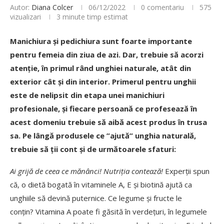
Autor:
Diana Colcer
06/12/2022
0 comentariu
575
vizualizari
3 minute timp estimat
Manichiura și pedichiura sunt foarte importante
pentru femeia din ziua de azi. Dar, trebuie să acorzi
atenție, în primul rând unghiei naturale, atât din
exterior cât și din interior. Primerul pentru unghii
este de nelipsit din etapa unei manichiuri
profesionale, și fiecare persoană ce profesează în
acest domeniu trebuie să aibă acest produs în trusa
sa. Pe lângă produsele ce ”ajută” unghia naturală,
trebuie să ții cont și de următoarele sfaturi:
Ai grijă de ceea ce mănânci! Nutriția contează!
Experții spun
că, o dietă bogată în vitaminele A, E și biotină ajută ca
unghiile să devină puternice. Ce legume și fructe le
conțin? Vitamina A poate fi găsită în verdețuri, în legumele