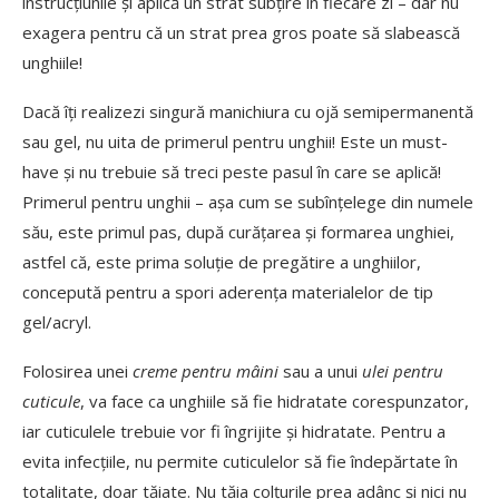
instrucțiunile și aplică un strat subțire în fiecare zi – dar nu
exagera pentru că un strat prea gros poate să slabească
unghiile!
Dacă îți realizezi singură manichiura cu ojă semipermanentă
sau gel, nu uita de primerul pentru unghii! Este un must-
have și nu trebuie să treci peste pasul în care se aplică!
Primerul pentru unghii – așa cum se subînțelege din numele
său, este primul pas, după curățarea și formarea unghiei,
astfel că, este prima soluție de pregătire a unghiilor,
concepută pentru a spori aderența materialelor de tip
gel/acryl.
Folosirea unei
creme pentru mâini
sau a unui
ulei pentru
cuticule
, va face ca unghiile să fie hidratate corespunzator,
iar cuticulele trebuie vor fi îngrijite și hidratate. Pentru a
evita infecțiile, nu permite cuticulelor să fie îndepărtate în
totalitate, doar tăiate. Nu tăia colțurile prea adânc și nici nu