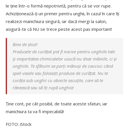
le ține într-o formă nepotrivită, pentru că se vor rupe.
Achiziționează-ți un primer pentru unghii, în cazul în care îți
realizezi manichiura singură, iar dacă mergi la salon,
asigură-te că NU se trece peste acest pas important!
Bine de știut!
Produsele de curățat pot fi nocive pentru unghiile tale
și majoritatea chimicalelor usucă nu doar mâinile, ci și
unghiile. Te sfătuim sa porți mănuși de cauciuc când
speli vasele sau folosești produse de curățat. Nu te
curăța sub unghii cu obiecte ascuțite, care să te
rănească sau să îți rupă unghia!
Ține cont, pe cât posibil, de toate aceste sfaturi, iar
manichiura ta va fi impecabilă!
FOTO: iStock