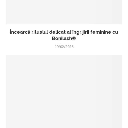
Încearcă ritualul delicat al îngrijirii feminine cu
Bonilash®
19/02/2026