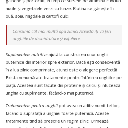
galbene și portocalii, în timp ce sursele de vitamina E includ
nucile și vegetalele verzi cu funze. Biotina se găsește în
ouă, soia, migdale și cartofi dulci.
Consumă cât mai multă apă zilnic!
Aceasta îți va feri
unghiile de deshidratare și exfoliere.
Suplimentele nutritive
ajută la construirea unor unghii
puternice din interior spre exterior. Dacă ești consecventă
în a lua zilnic comprimate, atunci este o alegere perfectă!
Exista nenumărate tratamente pentru întărirea unghiilor pe
piață. Acestea sunt făcute din proteine și calciu și infuzează
unghia cu suplimente, făcând-o mai puternică.
Tratamentele pentru unghii
pot avea un aditiv numit teflon,
făcând o suprafață a unghiei foarte puternică. Aceste
tratamente tind să prescrie un regim zilnic. Urmează