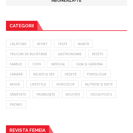
CATEGORII
CĂLĂTORII
SPORT
TESTE
NUNTĂ
TRUCURI DE BUCĂTĂRIE
GASTRONOMIE
REȚETE
FAMILIE
COPII
MEDICAL
CASA ȘI GRĂDINA
CARIERĂ
RELAȚII ȘI SEX
VEDETE
PSIHOLOGIE
MODĂ
LIFESTYLE
HOROSCOP
NUTRIȚIE ȘI DIETE
SĂNĂTATE
FRUMUSEȚE
NOUTĂȚI
CROSS POSTS
PROMO
REVISTA FEMEIA