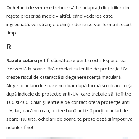
Ochelarii de vedere
trebuie să fie adaptați dioptriilor din
rețeta prescrisă medic – altfel, când vederea este
îngreunată, vei strânge ochii și ridurile se vor forma în scurt
timp.
R
Razele solare
pot fi dăunătoare pentru ochi. Expunerea
frecventă la soare fără ochelari cu lentile de protecție UV
crește riscul de cataractă și degenerescență maculară.
Alege ochelarii de soare nu doar după formă și culoare, ci și
după indicele de protecție anti-UV, care trebuie să fie între
100 și 400! Chiar și lentilele de contact oferă protecție anti-
UV, iar, dacă nu o au, o idee bună ar fi să porți ochelari de
soare! Nu uita, ochelarii de soare te protejează și împotriva
ridurilor fine!