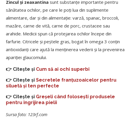
Zincul și zeaxantina
sunt substanțe importante pentru
sănătatea ochilor, pe care le poți lua din suplimente
alimentare, dar și din alimentație: varză, spanac, broccoli,
mazăre, carne de vită, carne de porc, crustacee sau
arahide. Medicii spun că protejarea ochilor începe din
farfurie. Citricele și peștele gras, bogat în omega 3 conțin
antioxidanți care ajută la menținerea vederii și la prevenirea
apariției glaucomului.
👉 Citește și
Cum să ai ochi superbi
👉 Citește și
Secretele franțuzoaicelor pentru
siluetă și ten perfecte
👉 Citește și
Greșeli când folosești produsele
pentru îngrijirea pielii
Sursa foto: 123rf.com