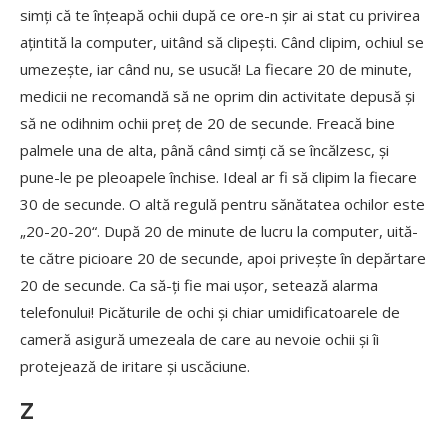
simți că te înțeapă ochii după ce ore-n șir ai stat cu privirea
ațintită la computer, uitând să clipești. Când clipim, ochiul se
umezește, iar când nu, se usucă! La fiecare 20 de minute,
medicii ne recomandă să ne oprim din activitate depusă și
să ne odihnim ochii preț de 20 de secunde. Freacă bine
palmele una de alta, până când simți că se încălzesc, și
pune-le pe pleoapele închise. Ideal ar fi să clipim la fiecare
30 de secunde. O altă regulă pentru sănătatea ochilor este
„20-20-20“. După 20 de minute de lucru la computer, uită-
te către picioare 20 de secunde, apoi privește în depărtare
20 de secunde. Ca să-ți fie mai ușor, setează alarma
telefonului! Picăturile de ochi și chiar umidificatoarele de
cameră asigură umezeala de care au nevoie ochii și îi
protejează de iritare și uscăciune.
Z