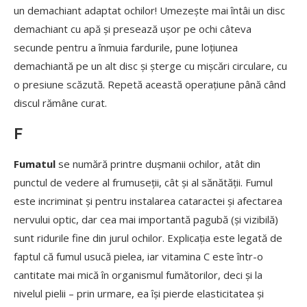
un demachiant adaptat ochilor! Umezește mai întâi un disc
demachiant cu apă și presează ușor pe ochi câteva
secunde pentru a înmuia fardurile, pune loțiunea
demachiantă pe un alt disc și șterge cu mișcări circulare, cu
o presiune scăzută. Repetă această operațiune până când
discul rămâne curat.
F
Fumatul
se numără printre dușmanii ochilor, atât din
punctul de vedere al frumuseții, cât și al sănătății. Fumul
este incriminat și pentru instalarea cataractei și afectarea
nervului optic, dar cea mai importantă pagubă (și vizibilă)
sunt ridurile fine din jurul ochilor. Explicația este legată de
faptul că fumul usucă pielea, iar vitamina C este într-o
cantitate mai mică în organismul fumătorilor, deci și la
nivelul pielii – prin urmare, ea își pierde elasticitatea și