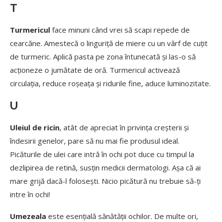
T
Turmericul
face minuni când vrei să scapi repede de
cearcăne. Amestecă o linguriță de miere cu un vârf de cuțit
de turmeric. Aplică pasta pe zona întunecată și las-o să
acționeze o jumătate de oră. Turmericul activează
circulația, reduce roșeața și ridurile fine, aduce luminozitate.
U
Uleiul de ricin
, atât de apreciat în privința creșterii și
îndesirii genelor, pare să nu mai fie produsul ideal.
Picăturile de ulei care intră în ochi pot duce cu timpul la
dezlipirea de retină, susțin medicii dermatologi. Așa că ai
mare grijă dacă-l folosești. Nicio picătură nu trebuie să-ți
intre în ochi!
Umezeala
este esențială sănătății ochilor. De multe ori,