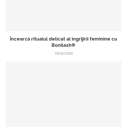
Încearcă ritualul delicat al îngrijirii feminine cu
Bonilash®
19/02/2026