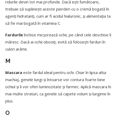
ridurile devin tot mai profunde. Dacă ești fumătoare,
trebuie să suplinești aceste pierderi cu o cremă bogată în
agenți hidratanți, cum ar fi acidul hialuronic, și alimentația ta
să fie mai bogată în vitamina C.
Fardurile
închise micșorează ochii, pe când cele deschise îi
măresc. Dacă ai ochii obosiți, evită să folosești farduri în
culori arămii.
M
Mascara
este fardul ideal pentru ochi. Chiar în lipsa altui
machiaj, genele lungi și întoarse vor contura foarte bine
ochiul și îi vor oferi luminozitate și farmec. Aplică mascara în
mai multe straturi, ca genele să capete volum și lungime în
plus.
O