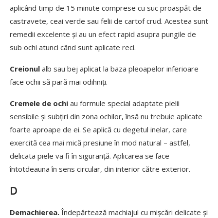
aplicând timp de 15 minute comprese cu suc proaspăt de
castravete, ceai verde sau felii de cartof crud. Acestea sunt
remedii excelente și au un efect rapid asupra pungile de
sub ochi atunci când sunt aplicate reci.
Creionul
alb sau bej aplicat la baza pleoapelor inferioare
face ochii să pară mai odihniți.
Cremele de ochi
au formule special adaptate pielii
sensibile și subțiri din zona ochilor, însă nu trebuie aplicate
foarte aproape de ei. Se aplică cu degetul inelar, care
exercită cea mai mică presiune în mod natural – astfel,
delicata piele va fi în siguranță. Aplicarea se face
întotdeauna în sens circular, din interior către exterior.
D
Demachierea.
Îndepărtează machiajul cu mișcări delicate și