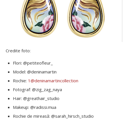
Credite foto:
Flori: @petiteofleur_
Model: @deninamartin
Rochie:
1@deninamartincollection
Fotograf: @zig_zag_naya
Hair: @greathair_studio
Makeup: @radissi.mua
Rochie de mireasă: @sarah_hirsch_studio