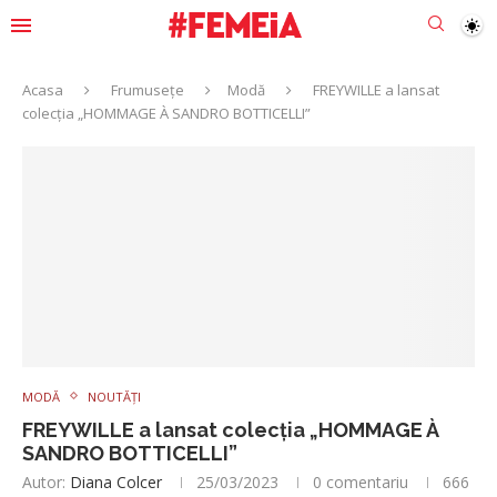
Acasa
Frumusețe
Modă
FREYWILLE a lansat
colecția „HOMMAGE À SANDRO BOTTICELLI”
MODĂ
NOUTĂȚI
FREYWILLE a lansat colecția „HOMMAGE À
SANDRO BOTTICELLI”
Autor:
Diana Colcer
25/03/2023
0 comentariu
666