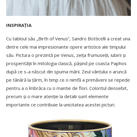
INSPIRAȚIA
Cu tabloul său „Birth of Venus”, Sandro Botticelli a creat una
dintre cele mai impresionante opere artistice ale timpului
său. Pictura o prezintă pe Venus, zeița frumuseții, iubirii și
prosperității în mitologia clasică, pășind pe coasta Paphos
după ce s-a născut din spuma mării. Zeul vântului o aruncă
pe tânără la țărm, în timp ce o nimfă a primăverii se repede
pentru a o îmbrăca cu o mantie de flori. Coloritul deosebit,
precum și o mare atenție la detalii sunt elemente
importante ce contribuie la unicitatea acestei picturi.