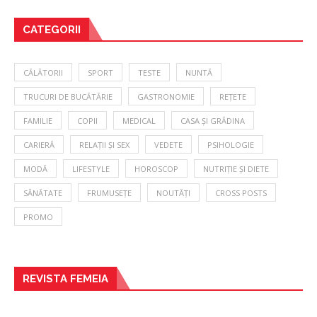
CATEGORII
CĂLĂTORII
SPORT
TESTE
NUNTĂ
TRUCURI DE BUCĂTĂRIE
GASTRONOMIE
REȚETE
FAMILIE
COPII
MEDICAL
CASA ȘI GRĂDINA
CARIERĂ
RELAȚII ȘI SEX
VEDETE
PSIHOLOGIE
MODĂ
LIFESTYLE
HOROSCOP
NUTRIȚIE ȘI DIETE
SĂNĂTATE
FRUMUSEȚE
NOUTĂȚI
CROSS POSTS
PROMO
REVISTA FEMEIA