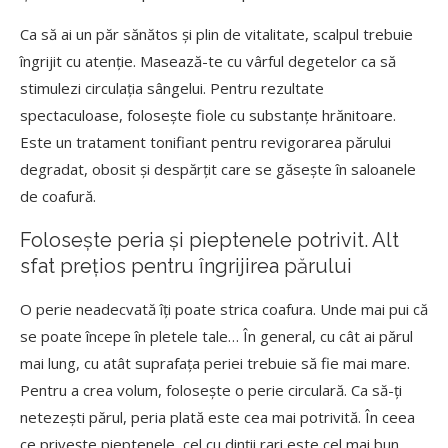
Ca să ai un păr sănătos și plin de vitalitate, scalpul trebuie
îngrijit cu atenție. Masează-te cu vârful degetelor ca să
stimulezi circulația sângelui. Pentru rezultate
spectaculoase, folosește fiole cu substanțe hrănitoare.
Este un tratament tonifiant pentru revigorarea părului
degradat, obosit și despărțit care se găsește în saloanele
de coafură.
Folosește peria și pieptenele potrivit. Alt
sfat prețios pentru îngrijirea părului
O perie neadecvată îți poate strica coafura. Unde mai pui că
se poate începe în pletele tale… În general, cu cât ai părul
mai lung, cu atât suprafața periei trebuie să fie mai mare.
Pentru a crea volum, folosește o perie circulară. Ca să-ți
netezești părul, peria plată este cea mai potrivită. În ceea
ce privește pieptenele, cel cu dinții rari este cel mai bun.