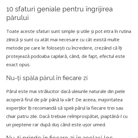
10 sfaturi geniale pentru îngrijirea
părului
Toate aceste sfaturi sunt simple și utile și pot intra în rutina
zilnică și sunt cu atât mai necesare cu cât există multe
metode pe care le folosești cu încredere, crezând că îți
protejează podoaba capilară, când, de fapt, efectul este
exact opus.
Nu-ți spăla părul în fiecare zi
Părul este mai strălucitor dacă uleiurile naturale din piele
acoperă firul de păr până la vârf. De aceea, majoritatea
experților îți recomandă să speli părul la fiecare trei sau
chiar patru zile. Dacă trebuie reîmprospătat, piaptănă-l cu
un pieptene rar după duș când este ușor umed.
Nu-ți prinde în fiecare zi în același loc