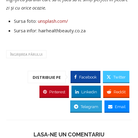
zi și cu orice ocazie.
Sursa foto:
unsplash.com/
Sursa infor: hairhealthbeauty.co.za
ÎNGRIJIREA PĂRULUI
DISTRIBUIE PE
Facebook
Twitter
Pinterest
Linkedin
Reddit
Telegram
Email
LASA-NE UN COMENTARIU