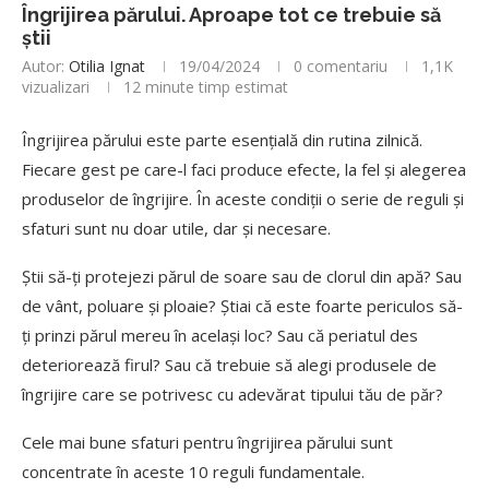
Îngrijirea părului. Aproape tot ce trebuie să
știi
Autor:
Otilia Ignat
19/04/2024
0 comentariu
1,1K
vizualizari
12 minute timp estimat
Îngrijirea părului este parte esențială din rutina zilnică.
Fiecare gest pe care-l faci produce efecte, la fel și alegerea
produselor de îngrijire. În aceste condiții o serie de reguli și
sfaturi sunt nu doar utile, dar și necesare.
Știi să-ți protejezi părul de soare sau de clorul din apă? Sau
de vânt, poluare și ploaie? Știai că este foarte periculos să-
ți prinzi părul mereu în același loc? Sau că periatul des
deteriorează firul? Sau că trebuie să alegi produsele de
îngrijire care se potrivesc cu adevărat tipului tău de păr?
Cele mai bune sfaturi pentru îngrijirea părului sunt
concentrate în aceste 10 reguli fundamentale.