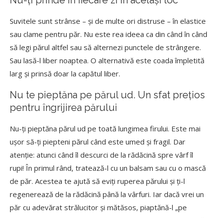
Suvitele sunt strânse – și de multe ori distruse – în elastice
sau clame pentru păr. Nu este rea ideea ca din când în când
să legi părul altfel sau să alternezi punctele de strângere.
Sau lasă-l liber noaptea. O alternativă este coada împletită
larg și prinsă doar la capătul liber.
Nu te pieptăna pe părul ud. Un sfat prețios
pentru îngrijirea părului
Nu-ți pieptăna părul ud pe toată lungimea firului. Este mai
ușor să-ți piepteni părul când este umed și fragil. Dar
atenție: atunci când îl descurci de la rădăcină spre vârf îl
rupi! În primul rând, tratează-l cu un balsam sau cu o mască
de păr. Acestea te ajută să eviți ruperea părului și ți-l
regenerează de la rădăcină până la vârfuri. Iar dacă vrei un
păr cu adevărat strălucitor și mătăsos, piaptănă-l „pe