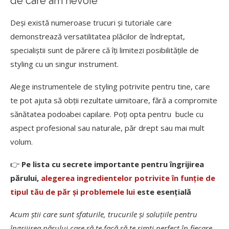
de care am nevoie
Deși există numeroase trucuri și tutoriale care
demonstrează versatilitatea plăcilor de îndreptat,
specialiștii sunt de părere că îți limitezi posibilitățile de
styling cu un singur instrument.
Alege instrumentele de styling potrivite pentru tine, care
te pot ajuta să obții rezultate uimitoare, fără a compromite
sănătatea podoabei capilare. Poți opta pentru bucle cu
aspect profesional sau naturale, păr drept sau mai mult
volum.
👉
Pe lista cu secrete importante pentru îngrijirea
părului,
alegerea ingredientelor potrivite în funție de
tipul tău de păr și problemele lui
este esențială
Acum știi care sunt sfaturile, trucurile și soluțiile pentru
îngrijirea părului care să te facă să te simți perfect în fiecare