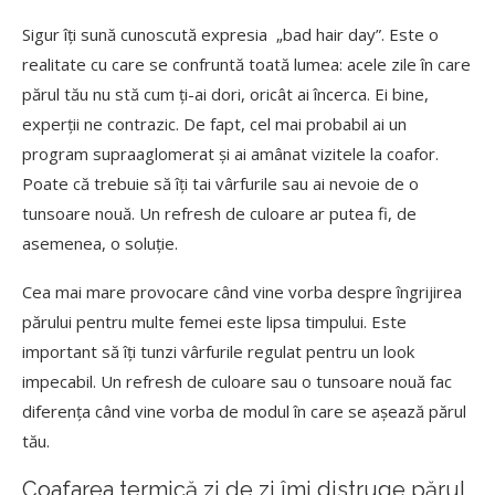
Sigur îți sună cunoscută expresia „bad hair day”. Este o
realitate cu care se confruntă toată lumea: acele zile în care
părul tău nu stă cum ți-ai dori, oricât ai încerca. Ei bine,
experții ne contrazic. De fapt, cel mai probabil ai un
program supraaglomerat și ai amânat vizitele la coafor.
Poate că trebuie să îți tai vârfurile sau ai nevoie de o
tunsoare nouă. Un refresh de culoare ar putea fi, de
asemenea, o soluție.
Cea mai mare provocare când vine vorba despre îngrijirea
părului pentru multe femei este lipsa timpului. Este
important să îți tunzi vârfurile regulat pentru un look
impecabil. Un refresh de culoare sau o tunsoare nouă fac
diferența când vine vorba de modul în care se așează părul
tău.
Coafarea termică zi de zi îmi distruge părul