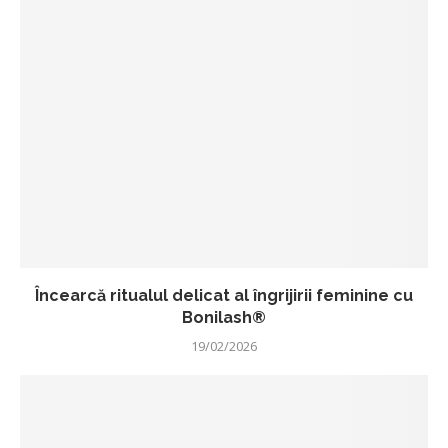
Încearcă ritualul delicat al îngrijirii feminine cu
Bonilash®
19/02/2026