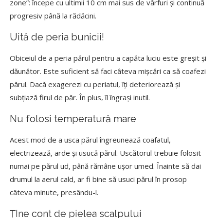
zone”: începe cu ultimii 10 cm mai sus de vârfuri și continuă
progresiv până la rădăcini.
Uită de peria bunicii!
Obiceiul de a peria părul pentru a capăta luciu este greșit și
dăunător. Este suficient să faci câteva mișcări ca să coafezi
părul. Dacă exagerezi cu periatul, îți deteriorează și
subțiază firul de păr. În plus, îl îngrași inutil.
Nu folosi temperatură mare
Acest mod de a usca părul îngreunează coafatul,
electrizează, arde și usucă părul. Uscătorul trebuie folosit
numai pe părul ud, până rămâne ușor umed. Înainte să dai
drumul la aerul cald, ar fi bine să usuci părul în prosop
câteva minute, presându-l.
ȚIne cont de pielea scalpului