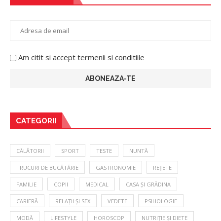
Am citit si accept termenii si conditiile
CATEGORII
CĂLĂTORII
SPORT
TESTE
NUNTĂ
TRUCURI DE BUCĂTĂRIE
GASTRONOMIE
REȚETE
FAMILIE
COPII
MEDICAL
CASA ȘI GRĂDINA
CARIERĂ
RELAȚII ȘI SEX
VEDETE
PSIHOLOGIE
MODĂ
LIFESTYLE
HOROSCOP
NUTRIȚIE ȘI DIETE