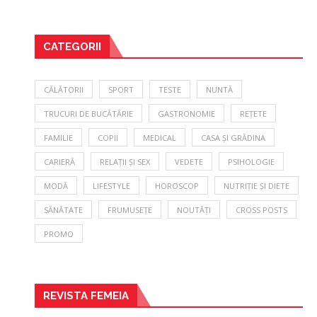
CATEGORII
CĂLĂTORII
SPORT
TESTE
NUNTĂ
TRUCURI DE BUCĂTĂRIE
GASTRONOMIE
REȚETE
FAMILIE
COPII
MEDICAL
CASA ȘI GRĂDINA
CARIERĂ
RELAȚII ȘI SEX
VEDETE
PSIHOLOGIE
MODĂ
LIFESTYLE
HOROSCOP
NUTRIȚIE ȘI DIETE
SĂNĂTATE
FRUMUSEȚE
NOUTĂȚI
CROSS POSTS
PROMO
REVISTA FEMEIA