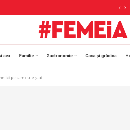
și sex
Familie
Gastronomie
Casa și grădina
H
ficii pe care nu le știai