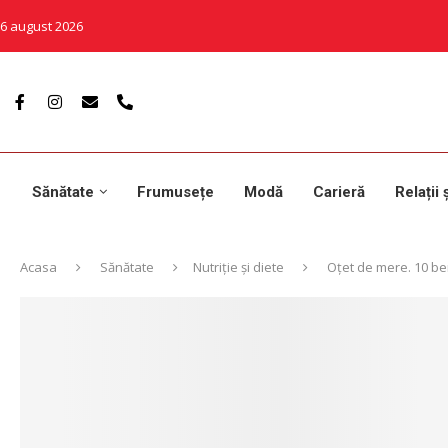
6 august 2026
Sănătate
Frumusețe
Modă
Carieră
Relații 
Acasa
Sănătate
Nutriție și diete
Oțet de mere. 10 bene