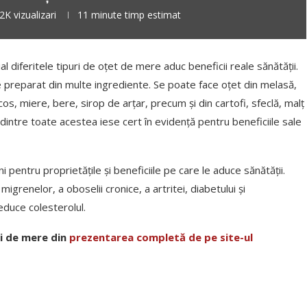
,2K
vizualizari
11 minute timp estimat
al diferitele tipuri de oțet de mere aduc beneficii reale sănătății.
e preparat din multe ingrediente. Se poate face oțet din melasă,
cos, miere, bere, sirop de arțar, precum și din cartofi, sfeclă, malț
ar dintre toate acestea iese cert în evidență pentru beneficiile sale
 pentru proprietățile și beneficiile pe care le aduce sănătății.
igrenelor, a oboselii cronice, a artritei, diabetului și
educe colesterolul.
lui de mere din
prezentarea completă de pe site-ul