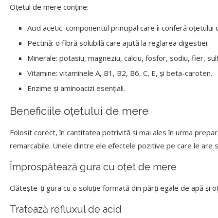
Oțetul de mere conține:
Acid acetic: componentul principal care îi conferă oțetului
Pectină: o fibră solubilă care ajută la reglarea digestiei.
Minerale: potasiu, magneziu, calciu, fosfor, sodiu, fier, sulf,
Vitamine: vitaminele A, B1, B2, B6, C, E, și beta-caroten.
Enzime și aminoacizi esențiali.
Beneficiile oțetului de mere
Folosit corect, în cantitatea potrivită și mai ales în urma prepa
remarcabile. Unele dintre ele efectele pozitive pe care le are 
Împrospătează gura cu oțet de mere
Clătește-ți gura cu o soluție formată din părți egale de apă și
Tratează refluxul de acid