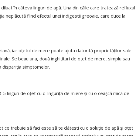
diluat în câteva linguri de apă. Una din căile care tratează refluxul
a neplăcută fiind efectul unei indigestii greoaie, care duce la
iană, iar oțetul de mere poate ajuta datorită proprietăților sale
inale. Se beau una, două înghițituri de oțet de mere, simplu sau
a dispariția simptomelor.
5 linguri de oțet cu o linguriță de miere și cu o ceașcă mică de
ce trebuie să faci este să te clătești cu o soluție de apă și oțet