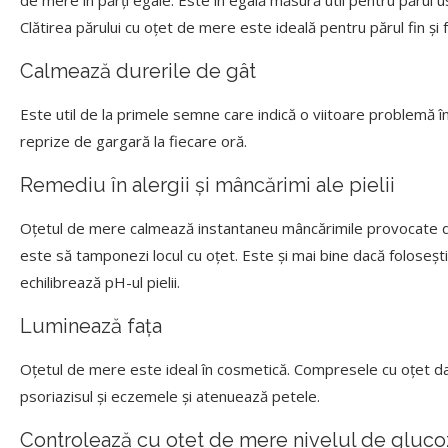
de mere în părți egale. Este în egală măsură util pentru părul 
Clătirea părului cu oțet de mere este ideală pentru părul fin și f
Calmează durerile de gât
Este util de la primele semne care indică o viitoare problemă î
reprize de gargară la fiecare oră.
Remediu în alergii și mâncărimi ale pielii
Oțetul de mere calmează instantaneu mâncărimile provocate de a
este să tamponezi locul cu oțet. Este și mai bine dacă folosești
echilibrează pH-ul pielii.
Luminează fața
Oțetul de mere este ideal în cosmetică. Compresele cu oțet dau l
psoriazisul și eczemele și atenuează petele.
Controlează cu oțet de mere nivelul de gluco