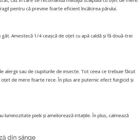
uscat, caz în care se recomandă masajul scalpului cu oțet de mere.
ragil pentru că previne foarte eficient încâlcirea părului.
n gât. Amestecă 1/4 ceașcă de oțet cu apă caldă și fă două-trei
lergii sau de ciupiturile de insecte. Tot ceea ce trebuie făcut
 oțet de mere foarte rece. În plus are puternic efect fungicid și
uminozitate pielii și ameliorează iritațiile. În plus, calmează
ză din sânge