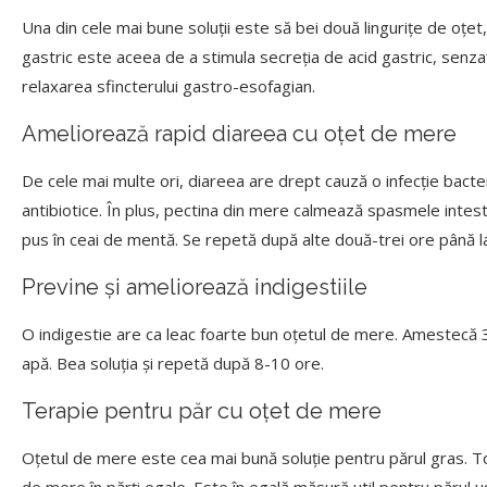
Una din cele mai bune soluții este să bei două lingurițe de oțet, 
gastric este aceea de a stimula secreția de acid gastric, senzați
relaxarea sfincterului gastro-esofagian.
Ameliorează rapid diareea cu oțet de mere
De cele mai multe ori, diareea are drept cauză o infecție bacter
antibiotice. În plus, pectina din mere calmează spasmele intest
pus în ceai de mentă. Se repetă după alte două-trei ore până l
Previne și ameliorează indigestiile
O indigestie are ca leac foarte bun oțetul de mere. Amestecă 3-
apă. Bea soluția și repetă după 8-10 ore.
Terapie pentru păr cu oțet de mere
Oțetul de mere este cea mai bună soluție pentru părul gras. Tot 