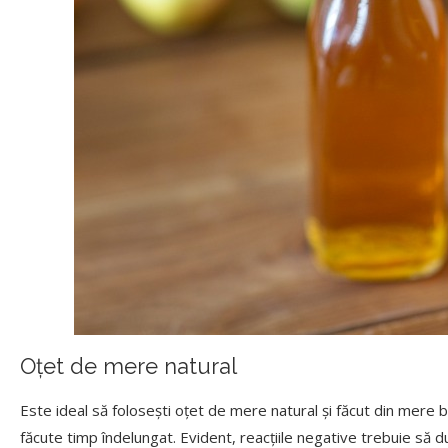
Oțet de mere natural
Este ideal să folosești oțet de mere natural și făcut din mere b
făcute timp îndelungat. Evident, reacțiile negative trebuie să d