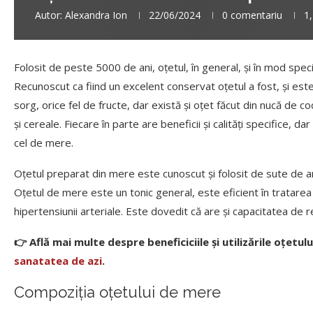
Autor:
Alexandra Ion
22/06/2024
0 comentariu
1
Folosit de peste 5000 de ani, oțetul, în general, și în mod speci
Recunoscut ca fiind un excelent conservat oțetul a fost, și est
sorg, orice fel de fructe, dar există și oțet făcut din nucă de co
și cereale. Fiecare în parte are beneficii și calități specifice, d
cel de mere.
Oțetul preparat din mere este cunoscut și folosit de sute de ani
Oțetul de mere este un tonic general, este eficient în tratarea m
hipertensiunii arteriale. Este dovedit că are și capacitatea de r
👉 Află mai multe despre beneficiciile și utilizările oțetu
sanatatea de azi
.
Compoziția oțetului de mere