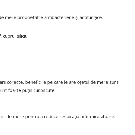
 de mere proprietățile antibacteriene și antifungice.
 cupru, siliciu.
rarii corecte, beneficiile pe care le are oțetul de mere sunt
sunt foarte puțin cunoscute.
 oțet de mere pentru a reduce respirația urât mirositoare.