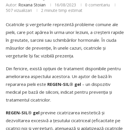
Autor:
Roxana Stoian
16/08/2023
0 comentariu
507
vizualizari
2 minute timp estimat
Cicatricile și vergeturile reprezintă probleme comune ale
pielii, care pot apărea în urma unor leziuni, a creșterii rapide
în greutate, sarcinii sau schimbărilor hormonale. În ciuda
măsurilor de prevenție, în unele cazuri, cicatricile și
vergeturile își fac vizibilă prezența.
Din fericire, există opțiuni de tratament disponibile pentru
ameliorarea aspectului acestora. Un ajutor de bază în
repararea pielii este
REGEN-SIL® gel
– un dispozitiv
medical pe bază de siliconi, indicat pentru prevenția și
tratamentul cicatricilor.
REGEN-SIL® gel
previne cicatrizarea inestetică și
dezvoltarea excesivă a țesutului cicatriceal (eficacitate pe
cicatrici noi și vergeturi), atenuează și aplatizează cicatricile