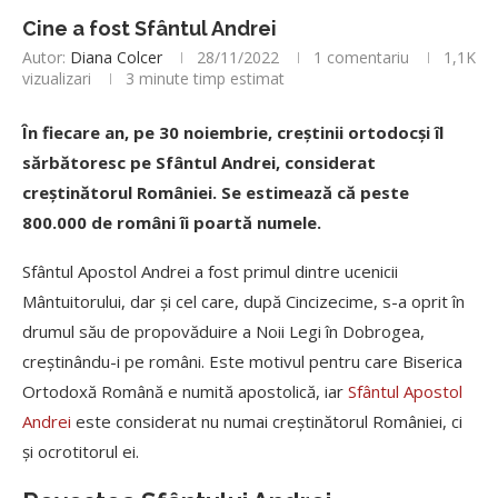
Cine a fost Sfântul Andrei
Autor:
Diana Colcer
28/11/2022
1 comentariu
1,1K
vizualizari
3 minute timp estimat
În fiecare an, pe 30 noiembrie, creștinii ortodocși îl
sărbătoresc pe Sfântul Andrei, considerat
creștinătorul României. Se estimează că peste
800.000 de români îi poartă numele.
Sfântul Apostol Andrei a fost primul dintre ucenicii
Mântuitorului, dar și cel care, după Cincizecime, s-a oprit în
drumul său de propovăduire a Noii Legi în Dobrogea,
creștinându-i pe români. Este motivul pentru care Biserica
Ortodoxă Română e numită apostolică, iar
Sfântul Apostol
Andrei
este considerat nu numai creștinătorul României, ci
și ocrotitorul ei.