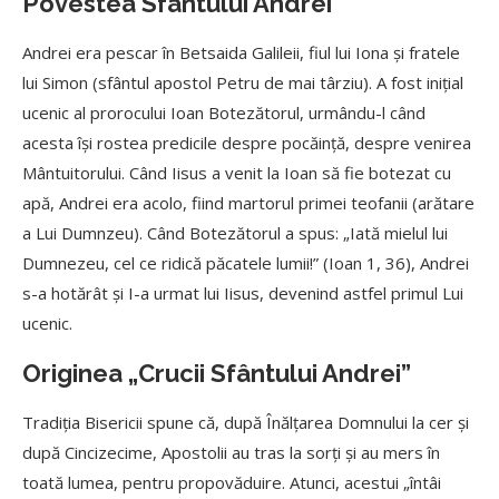
Povestea Sfântului Andrei
Andrei era pescar în Betsaida Galileii, fiul lui Iona și fratele
lui Simon (sfântul apostol Petru de mai târziu). A fost inițial
ucenic al prorocului Ioan Botezătorul, urmându-l când
acesta își rostea predicile despre pocăință, despre venirea
Mântuitorului. Când Iisus a venit la Ioan să fie botezat cu
apă, Andrei era acolo, fiind martorul primei teofanii (arătare
a Lui Dumnzeu). Când Botezătorul a spus: „Iată mielul lui
Dumnezeu, cel ce ridică păcatele lumii!” (Ioan 1, 36), Andrei
s-a hotărât și I-a urmat lui Iisus, devenind astfel primul Lui
ucenic.
Originea „Crucii Sfântului Andrei”
Tradiția Bisericii spune că, după Înălțarea Domnului la cer și
după Cincizecime, Apostolii au tras la sorți și au mers în
toată lumea, pentru propovăduire. Atunci, acestui „întâi