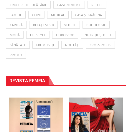
TRUCURI DE BUCĂTĂRIE
GASTRONOMIE
REȚETE
FAMILIE
COPII
MEDICAL
CASA ȘI GRĂDINA
CARIERĂ
RELAȚII ȘI SEX
VEDETE
PSIHOLOGIE
MODĂ
LIFESTYLE
HOROSCOP
NUTRIȚIE ȘI DIETE
SĂNĂTATE
FRUMUSEȚE
NOUTĂȚI
CROSS POSTS
PROMO
REVISTA FEMEIA