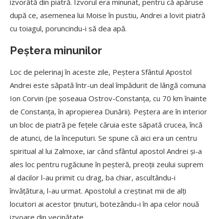
izvorâtă din piatră. Izvorul era minunat, pentru că apăruse
după ce, asemenea lui Moise în pustiu, Andrei a lovit piatră
cu toiagul, poruncindu-i să dea apă.
Peștera minunilor
Loc de pelerinaj în aceste zile, Peștera Sfântul Apostol
Andrei este săpată într-un deal împădurit de lângă comuna
Ion Corvin (pe șoseaua Ostrov-Constanța, cu 70 km înainte
de Constanța, în apropierea Dunării). Peștera are în interior
un bloc de piatră pe fețele căruia este săpată crucea, încă
de atunci, de la începuturi. Se spune că aici era un centru
spiritual al lui Zalmoxe, iar când sfântul apostol Andrei și-a
ales loc pentru rugăciune în peșteră, preoții zeului suprem
al dacilor l-au primit cu drag, ba chiar, ascultându-i
învățătura, l-au urmat. Apostolul a creștinat mii de alți
locuitori ai acestor ținuturi, botezându-i în apa celor nouă
izvoare din vecinătate.