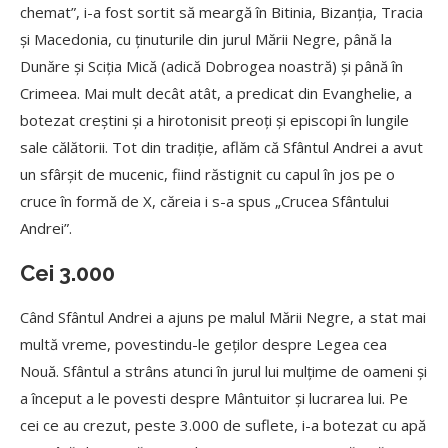
chemat”, i-a fost sortit să meargă în Bitinia, Bizanția, Tracia
și Macedonia, cu ținuturile din jurul Mării Negre, până la
Dunăre și Sciția Mică (adică Dobrogea noastră) și până în
Crimeea. Mai mult decât atât, a predicat din Evanghelie, a
botezat creștini și a hirotonisit preoți și episcopi în lungile
sale călătorii. Tot din tradiție, aflăm că Sfântul Andrei a avut
un sfârșit de mucenic, fiind răstignit cu capul în jos pe o
cruce în formă de X, căreia i s-a spus „Crucea Sfântului
Andrei”.
Cei 3.000
Când Sfântul Andrei a ajuns pe malul Mării Negre, a stat mai
multă vreme, povestindu-le geților despre Legea cea
Nouă. Sfântul a strâns atunci în jurul lui mulțime de oameni și
a început a le povesti despre Mântuitor și lucrarea lui. Pe
cei ce au crezut, peste 3.000 de suflete, i-a botezat cu apă