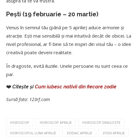
asupra ta te va frustra.
Pești (19 februarie – 20 martie)
Venus în semnul tău (până pe 5 aprilie) aduce armonie și
atracție. Ești mai sensibilă și mai intuitivă decât de obicei. La
nivel profesional, ar fi bine să te inspiri din visul tău – o idee
creativă poate deveni realitate.
În dragoste, evită iluziile. Unele persoane nu sunt ceea ce
par.
❤️
Citește și
Cum iubesc nativii din fiecare zodie
Sursă foto: 123rf.com
HOROSCOP
HOROSCOP APRILIE
HOROSCOP DRAGOSTE
HOROSCOPUL LUNII APRILIE
ZODIAC APRILIE
ZODII APRILIE