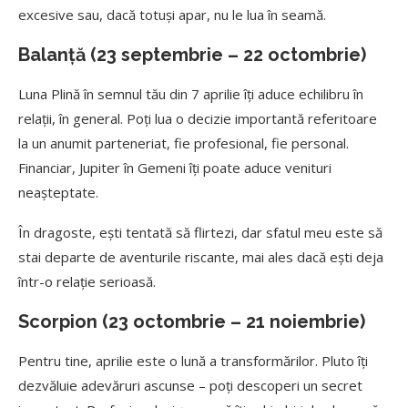
excesive sau, dacă totuși apar, nu le lua în seamă.
Balanță (23 septembrie – 22 octombrie)
Luna Plină în semnul tău din 7 aprilie îți aduce echilibru în
relații, în general. Poți lua o decizie importantă referitoare
la un anumit parteneriat, fie profesional, fie personal.
Financiar, Jupiter în Gemeni îți poate aduce venituri
neașteptate.
În dragoste, ești tentată să flirtezi, dar sfatul meu este să
stai departe de aventurile riscante, mai ales dacă ești deja
într-o relație serioasă.
Scorpion (23 octombrie – 21 noiembrie)
Pentru tine, aprilie este o lună a transformărilor. Pluto îți
dezvăluie adevăruri ascunse – poți descoperi un secret