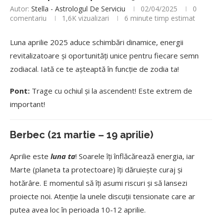
Autor:
Stella - Astrologul De Serviciu
02/04/2025
0
comentariu
1,6K
vizualizari
6 minute timp estimat
Luna aprilie 2025 aduce schimbări dinamice, energii
revitalizatoare și oportunități unice pentru fiecare semn
zodiacal. Iată ce te așteaptă în funcție de zodia ta!
Pont:
Trage cu ochiul și la ascendent! Este extrem de
important!
Berbec (21 martie – 19 aprilie)
Aprilie este
luna ta
! Soarele îți înflăcărează energia, iar
Marte (planeta ta protectoare) îți dăruiește curaj și
hotărâre. E momentul să îți asumi riscuri și să lansezi
proiecte noi. Atenție la unele discuții tensionate care ar
putea avea loc în perioada 10-12 aprilie.