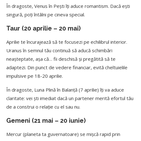
În dragoste, Venus în Pești îți aduce romantism. Dacă ești
singură, poți întâlni pe cineva special.
Taur (20 aprilie – 20 mai)
Aprilie te încurajează să te focusezi pe echilibrul interior.
Uranus în semnul tău continuă să aducă schimbări
neașteptate, așa că… fii deschisă și pregătită să te
adaptezi. Din punct de vedere financiar, evită cheltuielile
impulsive pe 18-20 aprilie.
În dragoste, Luna Plină în Balanță (7 aprilie) îți va aduce
claritate: vei ști imediat dacă un partener merită efortul tău
de a construi o relație cu el sau nu.
Gemeni (21 mai – 20 iunie)
Mercur (planeta ta guvernatoare) se mișcă rapid prin