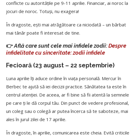
conflicte cu autoritățile pe 9-11 aprilie. Financiar, ai noroc la
jocuri de noroc. Totuși, nu exagera!
În dragoste, ești mai atrăgătoare ca niciodată – un bărbat
mai tânăr poate fi interesat de tine.
👉
Află care sunt cele mai infidele zodii:
Despre
infidelitate cu sinceritate: zodii infidele
Fecioară (23 august – 22 septembrie)
Luna aprilie îți aduce ordine în viața personală. Mercur în
Berbec te ajută să iei decizii practice. Sănătatea ta este în
centrul atenției. De aceea, ar fi bine să fii atentă la semnele
pe care ți le dă corpul tău. Din punct de vedere profesional,
un coleg sau o colegă ar putea încerca să te saboteze, mai
ales în jurul zilei de 17 aprilie.
În dragoste, în aprilie, comunicarea este cheia. Evită criticile