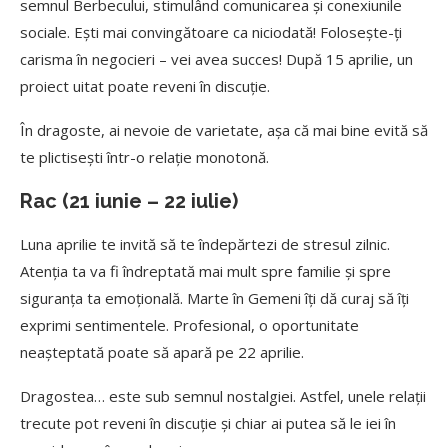
semnul Berbecului, stimulând comunicarea și conexiunile
sociale. Ești mai convingătoare ca niciodată! Folosește-ți
carisma în negocieri – vei avea succes! După 15 aprilie, un
proiect uitat poate reveni în discuție.
În dragoste, ai nevoie de varietate, așa că mai bine evită să
te plictisești într-o relație monotonă.
Rac (21 iunie – 22 iulie)
Luna aprilie te invită să te îndepărtezi de stresul zilnic.
Atenția ta va fi îndreptată mai mult spre familie și spre
siguranța ta emoțională. Marte în Gemeni îți dă curaj să îți
exprimi sentimentele. Profesional, o oportunitate
neașteptată poate să apară pe 22 aprilie.
Dragostea… este sub semnul nostalgiei. Astfel, unele relații
trecute pot reveni în discuție și chiar ai putea să le iei în