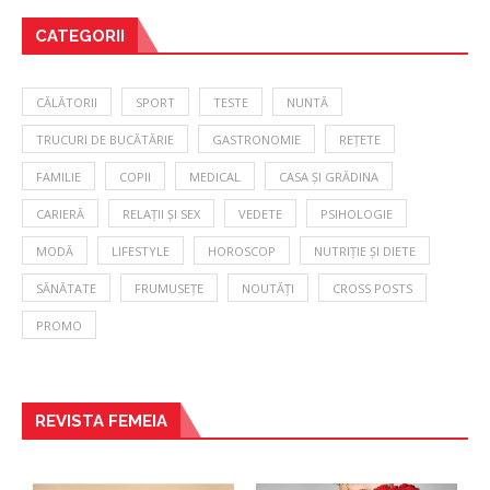
CATEGORII
CĂLĂTORII
SPORT
TESTE
NUNTĂ
TRUCURI DE BUCĂTĂRIE
GASTRONOMIE
REȚETE
FAMILIE
COPII
MEDICAL
CASA ȘI GRĂDINA
CARIERĂ
RELAȚII ȘI SEX
VEDETE
PSIHOLOGIE
MODĂ
LIFESTYLE
HOROSCOP
NUTRIȚIE ȘI DIETE
SĂNĂTATE
FRUMUSEȚE
NOUTĂȚI
CROSS POSTS
PROMO
REVISTA FEMEIA