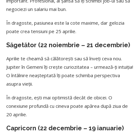
important. Profesional, ai șansa să îți schimbi job-ul sau să
negociezi un salariu mai bun.
În dragoste, pasiunea este la cote maxime, dar gelozia
poate crea tensiuni pe 25 aprilie.
Săgetător (22 noiembrie – 21 decembrie)
Aprilie te cheamă să călătorești sau să înveți ceva nou.
Jupiter în Gemeni îți crește curiozitatea – urmează-ți intuiția!
O întâlnire neașteptată îți poate schimba perspectiva
asupra vieții.
În dragoste, ești mai optimistă decât de obicei. O
conexiune profundă cu cineva poate apărea după ziua de
20 aprilie.
Capricorn (22 decembrie – 19 ianuarie)