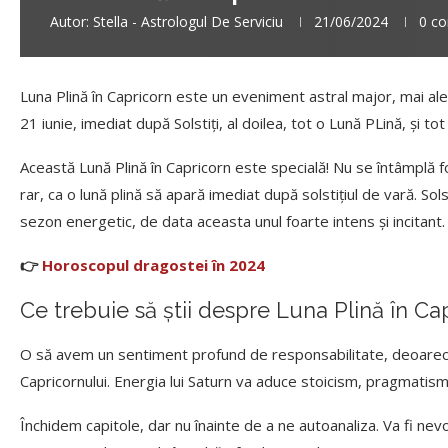
Autor:
Stella - Astrologul De Serviciu
21/06/2024
0 co
Luna Plină în Capricorn este un eveniment astral major, mai al
21 iunie, imediat după Solstiți, al doilea, tot o Lună PLină, și tot
Această Lună Plină în Capricorn este specială! Nu se întâmplă 
rar, ca o lună plină să apară imediat după solstițiul de vară. Sol
sezon energetic, de data aceasta unul foarte intens și incitant
👉
Horoscopul dragostei în 2024
Ce trebuie să știi despre Luna Plină în Ca
O să avem un sentiment profund de responsabilitate, deoarece 
Capricornului. Energia lui Saturn va aduce stoicism, pragmatism
Închidem capitole, dar nu înainte de a ne autoanaliza. Va fi n