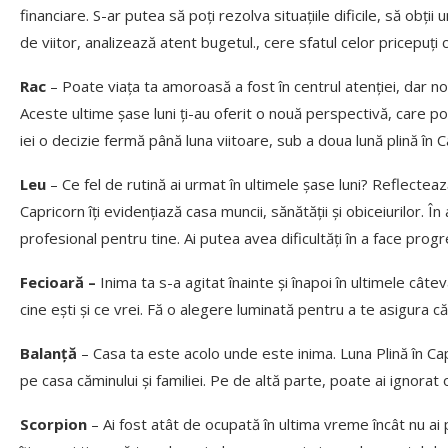
financiare. S-ar putea să poți rezolva situațiile dificile, să obții
de viitor, analizează atent bugetul., cere sfatul celor pricepuți 
Rac
– Poate viața ta amoroasă a fost în centrul atenției, dar 
Aceste ultime șase luni ți-au oferit o nouă perspectivă, care po
iei o decizie fermă până luna viitoare, sub a doua lună plină în C
Leu
– Ce fel de rutină ai urmat în ultimele șase luni? Reflecteaz
Capricorn îți evidențiază casa muncii, sănătății și obiceiurilor. În
profesional pentru tine. Ai putea avea dificultăți în a face prog
Fecioară –
Inima ta s-a agitat înainte și înapoi în ultimele câ
cine ești și ce vrei. Fă o alegere luminată pentru a te asigura c
Balanță
– Casa ta este acolo unde este inima. Luna Plină în Ca
pe casa căminului și familiei. Pe de altă parte, poate ai ignorat
Scorpion
– Ai fost atât de ocupată în ultima vreme încât nu a