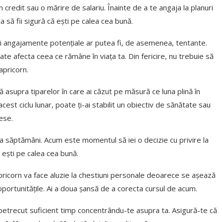
 un credit sau o mărire de salariu. Înainte de a te angaja la planuri
ca să fii sigură că ești pe calea cea bună.
noi angajamente potențiale ar putea fi, de asemenea, tentante.
ate afecta ceea ce rămâne în viața ta. Din fericire, nu trebuie să
apricorn.
ă asupra tiparelor în care ai căzut pe măsură ce luna plină în
 acest ciclu lunar, poate ți-ai stabilit un obiectiv de sănătate sau
rese.
teva săptămâni. Acum este momentul să iei o decizie cu privire la
ă ești pe calea cea bună.
pricorn va face aluzie la chestiuni personale deoarece se așează
 oportunitățile. Ai a doua șansă de a corecta cursul de acum.
i petrecut suficient timp concentrându-te asupra ta. Asigură-te că