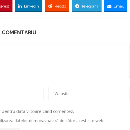
terest
Linkedin
Reddit
Telegram
Email
N COMENTARIU
r pentru data viitoare când comentez.
utilizarea datelor dumneavoastră de către acest site web.