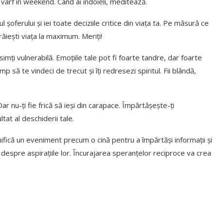
e vârf în weekend. Când ai îndoieli, meditează.
oferului și iei toate deciziile critice din viața ta. Pe măsură ce
trăiești viața la maximum. Meriți!
mți vulnerabilă. Emoțiile tale pot fi foarte tandre, dar foarte
p să te vindeci de trecut și îți redresezi spiritul. Fii blândă,
Dar nu-ți fie frică să ieși din carapace. Împărtășește-ți
ltat al deschiderii tale.
anifică un eveniment precum o cină pentru a împărtăși informații și
ă despre aspirațiile lor. Încurajarea speranțelor reciproce va crea