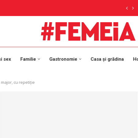
și sex
Familie
Gastronomie
Casa și grădina
H
 major, cu repetiție