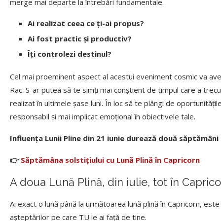
merge mai departe la întrebări fundamentale.
Ai realizat ceea ce ți-ai propus?
Ai fost practic și productiv?
Îți controlezi destinul?
Cel mai proeminent aspect al acestui eveniment cosmic va avea 
Rac. S-ar putea să te simți mai conștient de timpul care a trecu
realizat în ultimele șase luni. În loc să te plângi de oportunităț
responsabil și mai implicat emoțional în obiectivele tale.
Influența Lunii Pline din 21 iunie durează două săptămâni 
👉
Săptămâna solstițiului cu Lună Plină în Capricorn
A doua Lună Plină, din iulie, tot în Capric
Ai exact o lună până la următoarea lună plină în Capricorn, este 
așteptărilor pe care TU le ai față de tine.