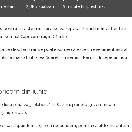
mentariu
2,3K
vizualizari
9 minute timp estimat
es pentru că este unul care se va repeta. Primul moment este în
 în semnul Capricornului, în 21 iulie.
foarte des, ba chiar se poate spune că este un eveniment astral
stițiul a marcat intrarea Soarelui în semnul Racului. Începe un nou
.
pricorn din iunie
luna plină va „colabora” cu Saturn, planeta guvernantă a
 și autoritate.
evoie să răspundem – și o să răspundem, pentru că altfel nu putem