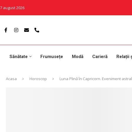
7 august 2026
Sănătate
Frumusețe
Modă
Carieră
Relații 
Acasa
Horoscop
Luna Plină în Capricorn. Eveniment astral