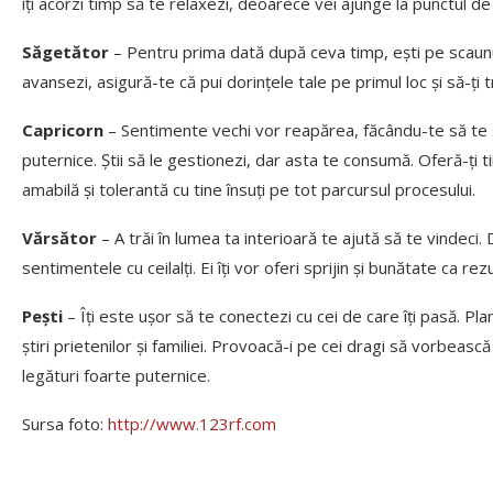
îți acorzi timp să te relaxezi, deoarece vei ajunge la punctul d
Săgetător
– Pentru prima dată după ceva timp, ești pe scaunul ș
avansezi, asigură-te că pui dorințele tale pe primul loc și să-ți 
Capricorn
– Sentimente vechi vor reapărea, făcându-te să te si
puternice. Știi să le gestionezi, dar asta te consumă. Oferă-ți tim
amabilă și tolerantă cu tine însuți pe tot parcursul procesului.
Vărsător
– A trăi în lumea ta interioară te ajută să te vindeci. 
sentimentele cu ceilalți. Ei îți vor oferi sprijin și bunătate ca rezu
Pești
– Îți este ușor să te conectezi cu cei de care îți pasă. Pl
știri prietenilor și familiei. Provoacă-i pe cei dragi să vorbeasc
legături foarte puternice.
Sursa foto:
http://www.123rf.com