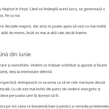
cu Neptun în Pești. Când se întâmplă acest lucru, se generează o
i, fie cu noi.
re deciziile majore, dar asta te poate ajuta să vezi cu mai multă
e atât de intens, încât nu mai ai altă cale decât înainte.
ină din iunie
erare și onestitate. Vedem ce trebuie schimbat și ajustat și facem
imți, deși la intensitate diferită.
erspectivă. Anticipează ce va urma ca să iei cele mai bune decizii
turală. Cu cât ești mai închis din punct de vedere energetic și
devii persoana care îți dorești să fii.
tra pe tot ceea ce înseamnă bani și pentru a remedia problemele