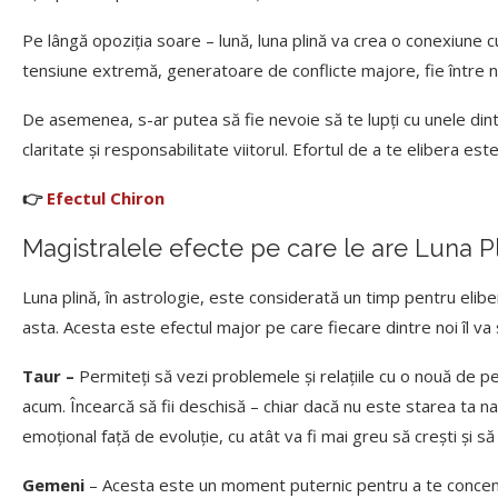
Pe lângă opoziția soare – lună, luna plină va crea o conexiune 
tensiune extremă, generatoare de conflicte majore, fie între no
De asemenea, s-ar putea să fie nevoie să te lupți cu unele dint
claritate și responsabilitate viitorul. Efortul de a te elibera est
👉
Efectul Chiron
Magistralele efecte pe care le are Luna Pl
Luna plină, în astrologie, este considerată un timp pentru elib
asta. Acesta este efectul major pe care fiecare dintre noi îl va s
Taur –
Permiteți să vezi problemele și relațiile cu o nouă de p
acum. Încearcă să fii deschisă – chiar dacă nu este starea ta na
emoțional față de evoluție, cu atât va fi mai greu să crești și să 
Gemeni
– Acesta este un moment puternic pentru a te concen