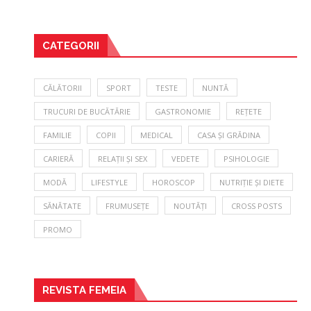
CATEGORII
CĂLĂTORII
SPORT
TESTE
NUNTĂ
TRUCURI DE BUCĂTĂRIE
GASTRONOMIE
REȚETE
FAMILIE
COPII
MEDICAL
CASA ȘI GRĂDINA
CARIERĂ
RELAȚII ȘI SEX
VEDETE
PSIHOLOGIE
MODĂ
LIFESTYLE
HOROSCOP
NUTRIȚIE ȘI DIETE
SĂNĂTATE
FRUMUSEȚE
NOUTĂȚI
CROSS POSTS
PROMO
REVISTA FEMEIA