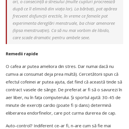
ori, o consecință a stresului (multe cupluri procreează
după ce îl elimină din viața lor). La bărbați, pot apărea
frecvent disfuncții erectile, în vreme ce femeile pot
experimenta dereglări menstruale, ba chiar amenoree
(lipsa menstruației). Ca să nu mai vorbim de libido,
care scade dramatic pentru ambele sexe.
Remedii rapide
O cafea ar putea ameliora din stres. Dar numai dacă nu
cumva ai consumat deja prea multă). Cercetătorii spun că
efectul cofeinei ar putea ajuta, dat fiind că această tinde să
contract vasele de sânge. De preferat ar fi să o savurezi în
aer liber, nu în fața computerului. Și sportul ajută: 30-45 de
minute de exerciții cardio (poate fi și dans) determină
eliberarea endorfinelor, care pot curma durerea de cap.
Auto-control? Indiferent ce-ar fi, n-are cum să fie mai