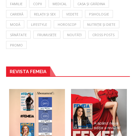
FAMILIE
COPII
MEDICAL
CASA ȘI GRĂDINA
CARIERĂ
RELAȚII ȘI SEX
VEDETE
PSIHOLOGIE
MODĂ
LIFESTYLE
HOROSCOP
NUTRIȚIE ȘI DIETE
SĂNĂTATE
FRUMUSEȚE
NOUTĂȚI
CROSS POSTS
PROMO
REVISTA FEMEIA