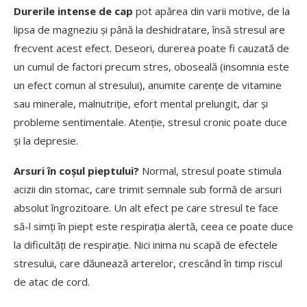
Durerile intense de cap
pot apărea din varii motive, de la
lipsa de magneziu și până la deshidratare, însă stresul are
frecvent acest efect. Deseori, durerea poate fi cauzată de
un cumul de factori precum stres, oboseală (insomnia este
un efect comun al stresului), anumite carențe de vitamine
sau minerale, malnutriție, efort mental prelungit, dar și
probleme sentimentale. Atenție, stresul cronic poate duce
și la depresie.
Arsuri în coșul pieptului?
Normal, stresul poate stimula
acizii din stomac, care trimit semnale sub formă de arsuri
absolut îngrozitoare. Un alt efect pe care stresul te face
să-l simți în piept este respirația alertă, ceea ce poate duce
la dificultăți de respirație. Nici inima nu scapă de efectele
stresului, care dăunează arterelor, crescând în timp riscul
de atac de cord.