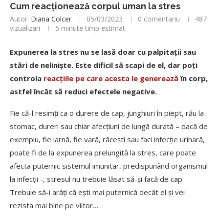
Cum reacționează corpul uman la stres
Autor:
Diana Colcer
05/03/2023
0 comentariu
487
vizualizari
5 minute timp estimat
Expunerea la stres nu se lasă doar cu palpitații sau
stări de neliniște. Este dificil să scapi de el, dar poți
controla
reacțiile pe care acesta le generează
în corp,
astfel încât să reduci efectele negative.
Fie că-l resimți ca o durere de cap, junghiuri în piept, rău la
stomac, dureri sau chiar afecțiuni de lungă durată – dacă de
exemplu, fie iarnă, fie vară, răcești sau faci infecție urinară,
poate fi de la expunerea prelungită la stres, care poate
afecta puternic sistemul imunitar, predispunând organismul
la infecții -, stresul nu trebuie lăsat să-și facă de cap.
Trebuie să-i arăți că ești mai puternică decât el și vei
rezista mai bine pe viitor…