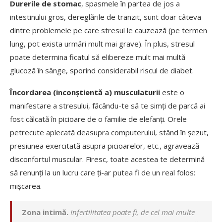
Durerile de stomac
, spasmele în partea de jos a
intestinului gros, dereglările de tranzit, sunt doar câteva
dintre problemele pe care stresul le cauzează (pe termen
lung, pot exista urmări mult mai grave). În plus, stresul
poate determina ficatul să elibereze mult mai multă
glucoză în sânge, sporind considerabil riscul de diabet.
Încordarea (inconștientă a) musculaturii
este o
manifestare a stresului, făcându-te să te simți de parcă ai
fost călcată în picioare de o familie de elefanți. Orele
petrecute aplecată deasupra computerului, stând în șezut,
presiunea exercitată asupra picioarelor, etc., agravează
disconfortul muscular. Firesc, toate acestea te determină
să renunți la un lucru care ți-ar putea fi de un real folos:
mișcarea.
Zona intimă.
Infertilitatea poate fi, de cel mai multe