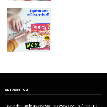
ARTPRINT S.A.
Toate drepturile asupra site-ului www.revista-femeia.ro