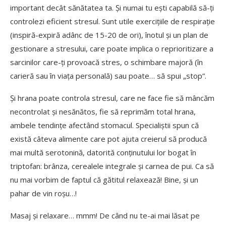
important decât sănătatea ta. Și numai tu ești capabilă să-ți
controlezi eficient stresul. Sunt utile exercițiile de respirație
(inspiră-expiră adânc de 15-20 de ori), înotul și un plan de
gestionare a stresului, care poate implica o reprioritizare a
sarcinilor care-ți provoacă stres, o schimbare majoră (în
carieră sau în viața personală) sau poate… să spui „stop”.
Și hrana poate controla stresul, care ne face fie să mâncăm
necontrolat și nesănătos, fie să reprimăm total hrana,
ambele tendințe afectând stomacul. Specialiștii spun că
există câteva alimente care pot ajuta creierul să producă
mai multă serotonină, datorită conținutului lor bogat în
triptofan: brânza, cerealele integrale și carnea de pui. Ca să
nu mai vorbim de faptul că gătitul relaxează! Bine, și un
pahar de vin roșu…!
Masaj și relaxare… mmm! De când nu te-ai mai lăsat pe