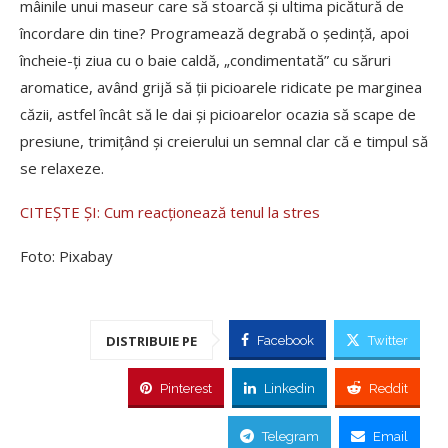
mâinile unui maseur care să stoarcă și ultima picătură de
încordare din tine? Programează degrabă o ședință, apoi
încheie-ți ziua cu o baie caldă, „condimentată” cu săruri
aromatice, având grijă să ții picioarele ridicate pe marginea
căzii, astfel încât să le dai și picioarelor ocazia să scape de
presiune, trimițând și creierului un semnal clar că e timpul să
se relaxeze.
CITEȘTE ȘI: Cum reacționează tenul la stres
Foto: Pixabay
DISTRIBUIE PE
Facebook
Twitter
Pinterest
Linkedin
Reddit
Telegram
Email