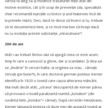
vârsta ta aleg să-și modifice trăsăturile feței atât din
motive estetice, cât și în scop de prevenție (da, specialiștii
chiar recomandă injecțiile cu botox și acid hialuronic încă de
la primele riduri). Deci, dacă te decizi să încerci și tu, trebuie
să te documentezi bine, și ce mod mai bun să începi dacă
nu cu evoluția acestei substanțe „miraculoase”!
200 de ani
Atât i-au trebuit Botox-ului să ajungă ceea ce este acum,
timp în care a cunoscut și glorie, dar și scandaluri. Și deși azi
se „învârte” în cercuri înalte, la originea sa stau… cârnaţii
stricaţi (pe bune?!), în care doctorul german Justinus Kerner
identifica în 1820 o toxină care cauza alterarea mâncării.
Mai mult decât atât, „otrava” descoperită de Kerner părea
să provoace o boală paralizantă numită „botulism” (din
cuvântul latin „botulus”= cârnat). După cercetări minuțioase,
Kerner lansează ipoteza că doze mici din această toxină ar