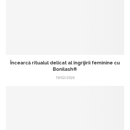
Încearcă ritualul delicat al îngrijirii feminine cu
Bonilash®
19/02/2026