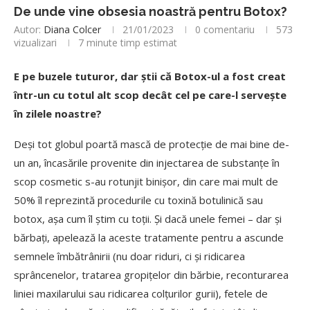
De unde vine obsesia noastră pentru Botox?
Autor:
Diana Colcer
21/01/2023
0 comentariu
573
vizualizari
7 minute timp estimat
E pe buzele tuturor, dar știi că Botox-ul a fost creat
într-un cu totul alt scop decât cel pe care-l servește
în zilele noastre?
Deși tot globul poartă mască de protecție de mai bine de-
un an, încasările provenite din injectarea de substanțe în
scop cosmetic s-au rotunjit binișor, din care mai mult de
50% îl reprezintă procedurile cu toxină botulinică sau
botox, așa cum îl știm cu toții. Și dacă unele femei – dar și
bărbați, apelează la aceste tratamente pentru a ascunde
semnele îmbătrânirii (nu doar riduri, ci și ridicarea
sprâncenelor, tratarea gropițelor din bărbie, reconturarea
liniei maxilarului sau ridicarea colțurilor gurii), fetele de