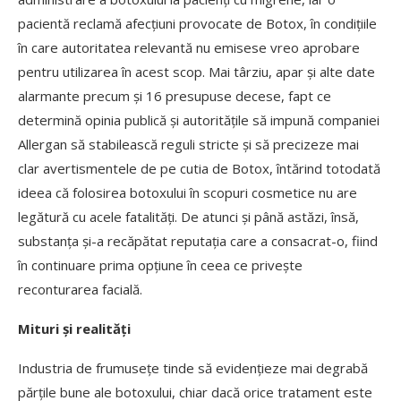
pacientă reclamă afecţiuni provocate de Botox, în condițiile
în care autoritatea relevantă nu emisese vreo aprobare
pentru utilizarea în acest scop. Mai târziu, apar și alte date
alarmante precum și 16 presupuse decese, fapt ce
determină opinia publică și autoritățile să impună companiei
Allergan să stabilească reguli stricte și să precizeze mai
clar avertismentele de pe cutia de Botox, întărind totodată
ideea că folosirea botoxului în scopuri cosmetice nu are
legătură cu acele fatalități. De atunci și până astăzi, însă,
substanța și-a recăpătat reputația care a consacrat-o, fiind
în continuare prima opțiune în ceea ce privește
reconturarea facială.
Mituri și realități
Industria de frumusețe tinde să evidențieze mai degrabă
părțile bune ale botoxului, chiar dacă orice tratament este