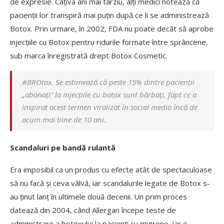
de expresie. Câțiva ani mai târziu, alți medici notează că
pacienţii lor transpiră mai puţin după ce li se administrează
Botox. Prin urmare, în 2002, FDA nu poate decât să aprobe
injecţiile cu Botox pentru ridurile formate între sprâncene,
sub marca înregistrată drept Botox Cosmetic.
#BROtox. Se estimează că peste 15% dintre pacienții
„abonați” la injecțiile cu botox sunt bărbați, fapt ce a
inspirat acest termen viralizat în social media încă de
acum mai bine de 10 ani.
Scandaluri pe bandă rulantă
Era imposibil ca un produs cu efecte atât de spectaculoase
să nu facă și ceva vâlvă, iar scandalurile legate de Botox s-
au ținut lanț în ultimele două decenii. Un prim proces
datează din 2004, când Allergan începe teste de
administrare a botoxului la pacienţi cu migrene, iar o