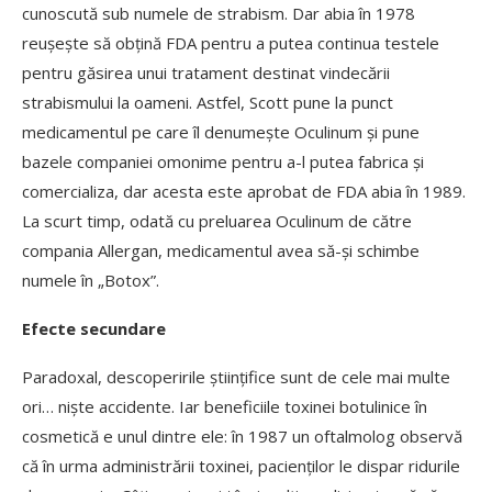
cunoscută sub numele de strabism. Dar abia în 1978
reușește să obțină FDA pentru a putea continua testele
pentru găsirea unui tratament destinat vindecării
strabismului la oameni. Astfel, Scott pune la punct
medicamentul pe care îl denumește Oculinum și pune
bazele companiei omonime pentru a-l putea fabrica şi
comercializa, dar acesta este aprobat de FDA abia în 1989.
La scurt timp, odată cu preluarea Oculinum de către
compania Allergan, medicamentul avea să-și schimbe
numele în „Botox”.
Efecte secundare
Paradoxal, descoperirile științifice sunt de cele mai multe
ori… niște accidente. Iar beneficiile toxinei botulinice în
cosmetică e unul dintre ele: în 1987 un oftalmolog observă
că în urma administrării toxinei, pacienţilor le dispar ridurile