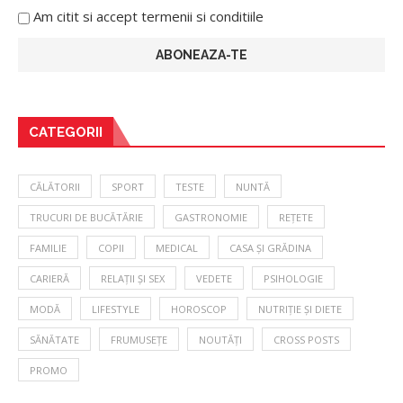
Am citit si accept termenii si conditiile
CATEGORII
CĂLĂTORII
SPORT
TESTE
NUNTĂ
TRUCURI DE BUCĂTĂRIE
GASTRONOMIE
REȚETE
FAMILIE
COPII
MEDICAL
CASA ȘI GRĂDINA
CARIERĂ
RELAȚII ȘI SEX
VEDETE
PSIHOLOGIE
MODĂ
LIFESTYLE
HOROSCOP
NUTRIȚIE ȘI DIETE
SĂNĂTATE
FRUMUSEȚE
NOUTĂȚI
CROSS POSTS
PROMO