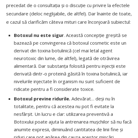
precedat de o consultația și o discuție cu privire la efectele
secundare (deloc neglijabile, de altfel). Dar înainte de toate,
e cazul să clarificăm câteva mituri care înconjoară subiectul:
Botoxul nu este sigur
. Această concepție greșită se
bazează pe convingerea că botoxul cosmetic este un
derivat din toxina botulinică (cel mai letal agent
neurotoxic din lume, de altfel), legată de otrăvirea
alimentară. Dar substanța folosită pentru injecții este
derivată dintr-o proteină găsită în toxina botulinică, iar
nivelurile injectate în organism nu sunt suficient de
ridicate pentru a fi considerate toxice.
Botoxul previne ridurile.
Adevărat… deși nu în
totalitate, pentru că acestea nu pot fi evitate la
nesfârșit. Un lucru e clar: utilizarea preventivă a
Botoxului poate ajuta la antrenarea mușchilor să nu facă
anumite expresii, diminuând cantitatea de linii fine și
riduri care pot apărea din cauza acestor mișcări