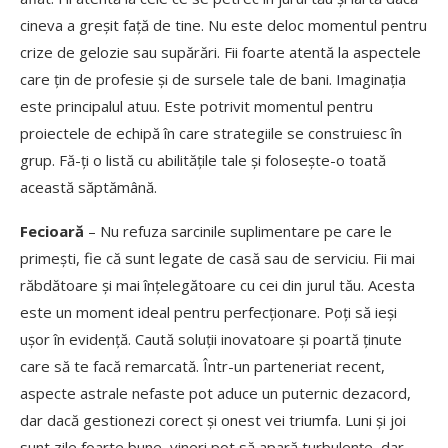
cineva a greșit față de tine. Nu este deloc momentul pentru
crize de gelozie sau supărări. Fii foarte atentă la aspectele
care țin de profesie și de sursele tale de bani. Imaginația
este principalul atuu. Este potrivit momentul pentru
proiectele de echipă în care strategiile se construiesc în
grup. Fă-ți o listă cu abilitățile tale și folosește-o toată
această săptămână.
Fecioară
– Nu refuza sarcinile suplimentare pe care le
primești, fie că sunt legate de casă sau de serviciu. Fii mai
răbdătoare și mai înțelegătoare cu cei din jurul tău. Acesta
este un moment ideal pentru perfecționare. Poți să ieși
ușor în evidență. Caută soluții inovatoare și poartă ținute
care să te facă remarcată. Într-un parteneriat recent,
aspecte astrale nefaste pot aduce un puternic dezacord,
dar dacă gestionezi corect și onest vei triumfa. Luni și joi
sunt zile foarte bune, vineri pot să apară turbulențe, dar