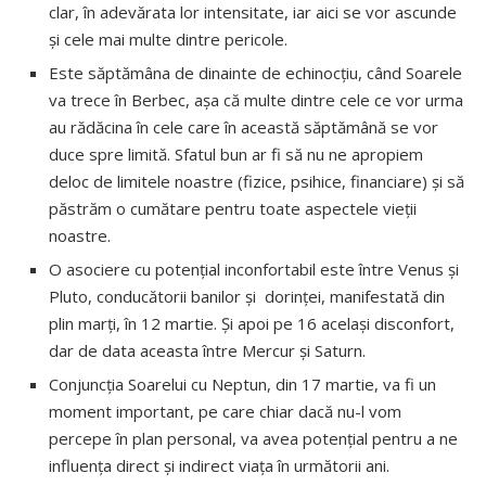
clar, în adevărata lor intensitate, iar aici se vor ascunde
și cele mai multe dintre pericole.
Este săptămâna de dinainte de echinocțiu, când Soarele
va trece în Berbec, așa că multe dintre cele ce vor urma
au rădăcina în cele care în această săptămână se vor
duce spre limită. Sfatul bun ar fi să nu ne apropiem
deloc de limitele noastre (fizice, psihice, financiare) și să
păstrăm o cumătare pentru toate aspectele vieții
noastre.
O asociere cu potențial inconfortabil este între Venus și
Pluto, conducătorii banilor și dorinței, manifestată din
plin marți, în 12 martie. Și apoi pe 16 același disconfort,
dar de data aceasta între Mercur și Saturn.
Conjuncția Soarelui cu Neptun, din 17 martie, va fi un
moment important, pe care chiar dacă nu-l vom
percepe în plan personal, va avea potențial pentru a ne
influența direct și indirect viața în următorii ani.