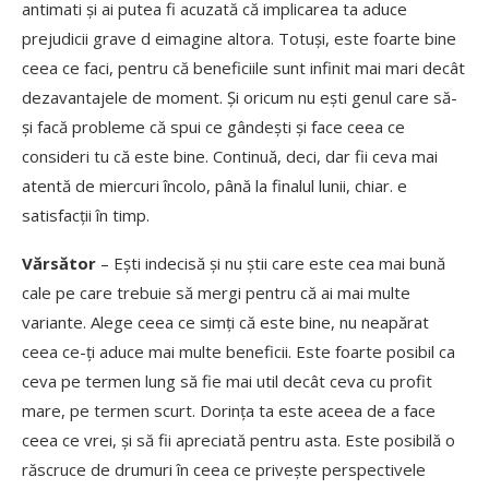
antimati și ai putea fi acuzată că implicarea ta aduce
prejudicii grave d eimagine altora. Totuși, este foarte bine
ceea ce faci, pentru că beneficiile sunt infinit mai mari decât
dezavantajele de moment. Și oricum nu ești genul care să-
și facă probleme că spui ce gândești și face ceea ce
consideri tu că este bine. Continuă, deci, dar fii ceva mai
atentă de miercuri încolo, până la finalul lunii, chiar. e
satisfacții în timp.
Vărsător
– Ești indecisă și nu știi care este cea mai bună
cale pe care trebuie să mergi pentru că ai mai multe
variante. Alege ceea ce simți că este bine, nu neapărat
ceea ce-ți aduce mai multe beneficii. Este foarte posibil ca
ceva pe termen lung să fie mai util decât ceva cu profit
mare, pe termen scurt. Dorința ta este aceea de a face
ceea ce vrei, și să fii apreciată pentru asta. Este posibilă o
răscruce de drumuri în ceea ce privește perspectivele