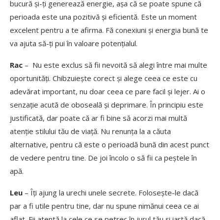
bucură și-ți generează energie, așa că se poate spune că
perioada este una pozitivă și eficientă. Este un moment
excelent pentru a te afirma. Fă conexiuni și energia bună te
va ajuta să-ți pui în valoare potențialul.
Rac
– Nu este exclus să fii nevoită să alegi între mai multe
oportunități. Chibzuiește corect și alege ceea ce este cu
adevărat important, nu doar ceea ce pare facil și lejer. Ai o
senzație acută de oboseală și deprimare. În principiu este
justificată, dar poate că ar fi bine să acorzi mai multă
atenție stilului tău de viață. Nu renunța la a căuta
alternative, pentru că este o perioadă bună din acest punct
de vedere pentru tine. De joi încolo o să fii ca peștele în
apă.
Leu
– Îți ajung la urechi unele secrete. Folosește-le dacă
par a fi utile pentru tine, dar nu spune nimănui ceea ce ai
aflat. Fii atentă la cele ce se petrec în jurul tău și iartă dacă