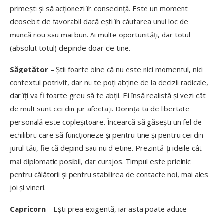
primești și să acționezi în consecință. Este un moment
deosebit de favorabil dacă ești în căutarea unui loc de
muncă nou sau mai bun. Ai multe oportunități, dar totul
(absolut totul) depinde doar de tine.
Săgetător
– Știi foarte bine că nu este nici momentul, nici
contextul potrivit, dar nu te poți abține de la decizii radicale,
dar îți va fi foarte greu să te abții. Fii însă realistă și vezi cât
de mult sunt cei din jur afectați. Dorința ta de libertate
personală este copleșitoare. Încearcă să găsești un fel de
echilibru care să funcționeze și pentru tine și pentru cei din
jurul tău, fie că depind sau nu d etine. Prezintă-ți ideile cât
mai diplomatic posibil, dar curajos. Timpul este prielnic
pentru călătorii și pentru stabilirea de contacte noi, mai ales
joi și vineri.
Capricorn
– Ești prea exigentă, iar asta poate aduce