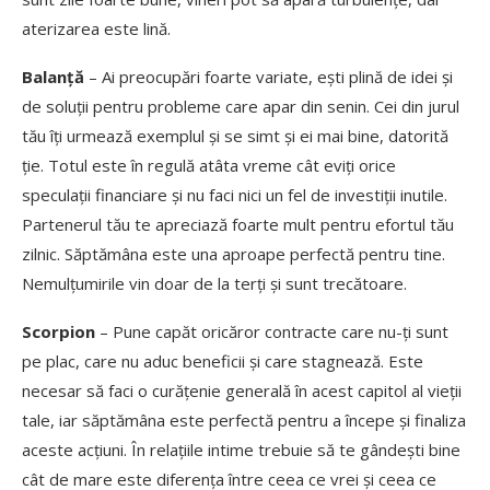
aterizarea este lină.
Balanță
– Ai preocupări foarte variate, ești plină de idei și
de soluții pentru probleme care apar din senin. Cei din jurul
tău îți urmează exemplul și se simt și ei mai bine, datorită
ție. Totul este în regulă atâta vreme cât eviți orice
speculații financiare și nu faci nici un fel de investiții inutile.
Partenerul tău te apreciază foarte mult pentru efortul tău
zilnic. Săptămâna este una aproape perfectă pentru tine.
Nemulțumirile vin doar de la terți și sunt trecătoare.
Scorpion
– Pune capăt oricăror contracte care nu-ți sunt
pe plac, care nu aduc beneficii și care stagnează. Este
necesar să faci o curățenie generală în acest capitol al vieții
tale, iar săptămâna este perfectă pentru a începe și finaliza
aceste acțiuni. În relațiile intime trebuie să te gândești bine
cât de mare este diferența între ceea ce vrei și ceea ce