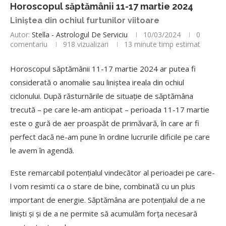
Horoscopul săptămânii 11-17 martie 2024
Liniștea din ochiul furtunilor viitoare
Autor:
Stella - Astrologul De Serviciu
10/03/2024
0
comentariu
918
vizualizari
13 minute timp estimat
Horoscopul săptămânii 11-17 martie 2024 ar putea fi
considerată o anomalie sau liniștea ireala din ochiul
ciclonului. După răsturnările de situație de săptămâna
trecută – pe care le-am anticipat – perioada 11-17 martie
este o gură de aer proaspăt de primăvară, în care ar fi
perfect dacă ne-am pune în ordine lucrurile dificile pe care
le avem în agendă.
Este remarcabil potențialul vindecător al perioadei pe care-
l vom resimti ca o stare de bine, combinată cu un plus
important de energie. Săptămâna are potențialul de a ne
liniști și și de a ne permite să acumulăm forța necesară