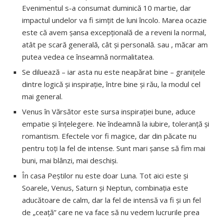
Evenimentul s-a consumat duminică 10 martie, dar
impactul undelor va fi simțit de luni încolo. Marea ocazie
este că avem șansa excepțională de a reveni la normal,
atât pe scară generală, cât și personală. sau , măcar am
putea vedea ce înseamnă normalitatea.
Se diluează – iar asta nu este neapărat bine – granițele
dintre logică și inspirație, între bine și rău, la modul cel
mai general.
Venus în Vărsător este sursa inspirației bune, aduce
empatie și înțelegere. Ne îndeamnă la iubire, toleranță și
romantism. Efectele vor fi magice, dar din păcate nu
pentru toți la fel de intense. Sunt mari șanse să fim mai
buni, mai blânzi, mai deschiși.
În casa Peștilor nu este doar Luna. Tot aici este și
Soarele, Venus, Saturn și Neptun, combinația este
aducătoare de calm, dar la fel de intensă va fi și un fel
de „ceață” care ne va face să nu vedem lucrurile prea