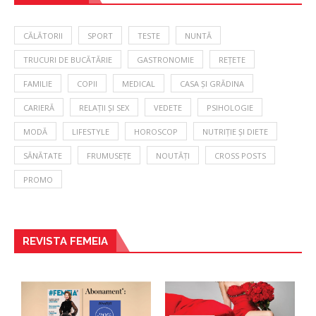
CĂLĂTORII
SPORT
TESTE
NUNTĂ
TRUCURI DE BUCĂTĂRIE
GASTRONOMIE
REȚETE
FAMILIE
COPII
MEDICAL
CASA ȘI GRĂDINA
CARIERĂ
RELAȚII ȘI SEX
VEDETE
PSIHOLOGIE
MODĂ
LIFESTYLE
HOROSCOP
NUTRIȚIE ȘI DIETE
SĂNĂTATE
FRUMUSEȚE
NOUTĂȚI
CROSS POSTS
PROMO
REVISTA FEMEIA