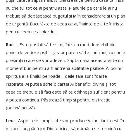
puțin câteva săptămâni. Ai idei creative pentru casa ta, însă
nu cheltui tot ce ai pentru asta. Planurile pe care le ai nu
trebuie să depășească bugetul și ia în considerare și un plan
de urgență. Bucură-te de ceea ce ai, înainte de a te întrista
pentru ceea ce ai pierdut.
Rac
– Este posibil să te simți într-un mod deosebit din
punct de vedere psihic și s-ar putea să te confrunți cu unele
presimțiri care se vor adeveri. Săptămâna aceasta este un
moment bun pentru a-ți antrena abilitățile psihice. Ai porniri
spirituale la finalul perioadei. Ideile tale sunt foarte
inspirate. Ai putea scrie o carte! Ai beneficii divine și tot
ceea ce trebuie să faci este să te odihnești suficient pentru
a putea continua. Păstrează timp și pentru distracție
(odihnă activă).
Leu
– Aspectele complicate vor produce valuri, iar tu ești în
mijlocul lor, până joi. Din fericire, săptămâna se termină cu