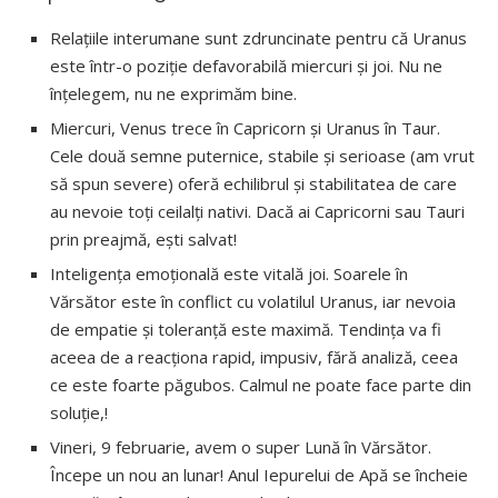
Relațiile interumane sunt zdruncinate pentru că Uranus
este într-o poziție defavorabilă miercuri și joi. Nu ne
înțelegem, nu ne exprimăm bine.
Miercuri, Venus trece în Capricorn și Uranus în Taur.
Cele două semne puternice, stabile și serioase (am vrut
să spun severe) oferă echilibrul și stabilitatea de care
au nevoie toți ceilalți nativi. Dacă ai Capricorni sau Tauri
prin preajmă, ești salvat!
Inteligența emoțională este vitală joi. Soarele în
Vărsător este în conflict cu volatilul Uranus, iar nevoia
de empatie și toleranță este maximă. Tendința va fi
aceea de a reacționa rapid, impusiv, fără analiză, ceea
ce este foarte păgubos. Calmul ne poate face parte din
soluție,!
Vineri, 9 februarie, avem o super Lună în Vărsător.
Începe un nou an lunar! Anul Iepurelui de Apă se încheie