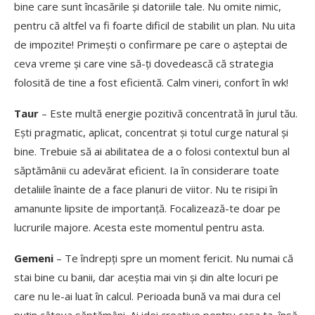
bine care sunt încasările și datoriile tale. Nu omite nimic,
pentru că altfel va fi foarte dificil de stabilit un plan. Nu uita
de impozite! Primești o confirmare pe care o așteptai de
ceva vreme și care vine să-ți dovedească că strategia
folosită de tine a fost eficientă. Calm vineri, confort în wk!
Taur
– Este multă energie pozitivă concentrată în jurul tău.
Ești pragmatic, aplicat, concentrat și totul curge natural și
bine. Trebuie să ai abilitatea de a o folosi contextul bun al
săptămânii cu adevărat eficient. Ia în considerare toate
detaliile înainte de a face planuri de viitor. Nu te risipi în
amanunte lipsite de importanță. Focalizează-te doar pe
lucrurile majore. Acesta este momentul pentru asta.
Gemeni
– Te îndrepți spre un moment fericit. Nu numai că
stai bine cu banii, dar aceștia mai vin și din alte locuri pe
care nu le-ai luat în calcul. Perioada bună va mai dura cel