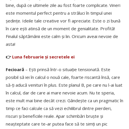
bine, după ce ultimele zile au fost foarte complicate. Vineri
este momentul perfect pentru a străluci în timpul unei
ședințe. Ideile tale creative vor fi apreciate. Este o zi bună
în care ești atinsă de un moment de genialitate. Profită!
Finalul săptămânii este calm și lin. Oricum aveai nevoie de
asta!
👉
Luna februarie și secretele ei
Fecioară
– Ești prinsă într-o situație tensionată. Este
posibil să iei în calcul o nouă cale, foarte riscantă însă, care
să-ți aducă venituri în plus. Este planul B, pe care nu l-ai luat
în calcul, dar de care ai mare nevoie acum. Nu te speria,
este mult mai bine decât crezi. Gândește ca un pragmatic în
timp ce faci calcule ca să vezi echilibrul dintre pierderi,
riscuri și beneficiile reale. Apar schimbări bruște și
neașteptate care te-ar putea face să te simți un pic