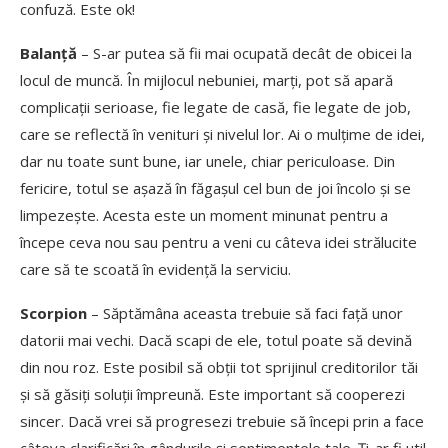
confuză. Este ok!
Balanță
– S-ar putea să fii mai ocupată decât de obicei la
locul de muncă. În mijlocul nebuniei, marți, pot să apară
complicații serioase, fie legate de casă, fie legate de job,
care se reflectă în venituri și nivelul lor. Ai o mulțime de idei,
dar nu toate sunt bune, iar unele, chiar periculoase. Din
fericire, totul se așază în făgașul cel bun de joi încolo și se
limpezește. Acesta este un moment minunat pentru a
începe ceva nou sau pentru a veni cu câteva idei strălucite
care să te scoată în evidență la serviciu.
Scorpion
– Săptămâna aceasta trebuie să faci față unor
datorii mai vechi. Dacă scapi de ele, totul poate să devină
din nou roz. Este posibil să obții tot sprijinul creditorilor tăi
și să găsiți soluții împreună. Este important să cooperezi
sincer. Dacă vrei să progresezi trebuie să începi prin a face