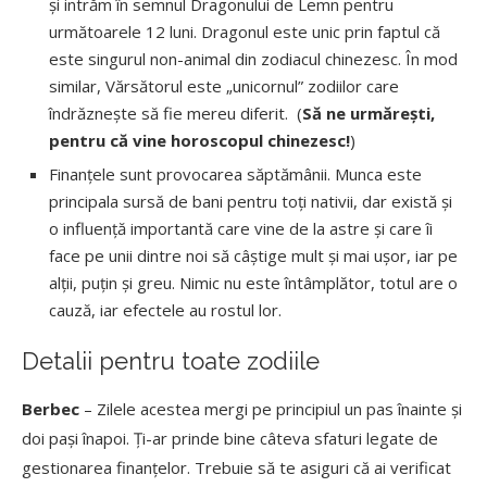
și intrăm în semnul Dragonului de Lemn pentru
următoarele 12 luni. Dragonul este unic prin faptul că
este singurul non-animal din zodiacul chinezesc. În mod
similar, Vărsătorul este „unicornul” zodiilor care
îndrăznește să fie mereu diferit. (
Să ne urmărești,
pentru că vine horoscopul chinezesc!
)
Finanțele sunt provocarea săptămânii. Munca este
principala sursă de bani pentru toți nativii, dar există și
o influență importantă care vine de la astre și care îi
face pe unii dintre noi să câștige mult și mai ușor, iar pe
alții, puțin și greu. Nimic nu este întâmplător, totul are o
cauză, iar efectele au rostul lor.
Detalii pentru toate zodiile
Berbec
– Zilele acestea mergi pe principiul un pas înainte și
doi pași înapoi. Ți-ar prinde bine câteva sfaturi legate de
gestionarea finanțelor. Trebuie să te asiguri că ai verificat