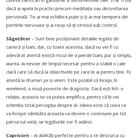
câteva clarificări în gândurile și sentimentele tale. Ți-ar fi util
dacă ai apela la practici precum meditația sau dezvoltarea
personală. Te-ai mai echilibra puțin și ți-ai mai tempera din
pornirile nervoase și ai reuși să ții stresul sub control.
Săgetător
– Sunt bine poziționate detaliile legate de
carieră și bani, dar, cu toate acestea, dacă nu vei fi cu
adevărat atentă există riscul de a pierde bani, pur și simplu,
aiurea. Ai nevoie de timpul necesar pentru a stabili o cale
clară care să ducă la obiectivele pe care le ai pentru tine. Fii
atentă la drumuri joi și vineri. Este posibil să începi, în
weekend, o nouă poveste de dragoste. Dacă ești într-o
relație, aceasta se va putea amplifica, pentru că îți vei
schimba total percepția despre el. Ideea este că ceea ce
va începe sâmbăta aceasta va deveni o conexiune pe tot
parcursul vieții, iar legăturile vor fi adânci.
Capricorn
– Ai abilități perfecte pentru a te descurca cu