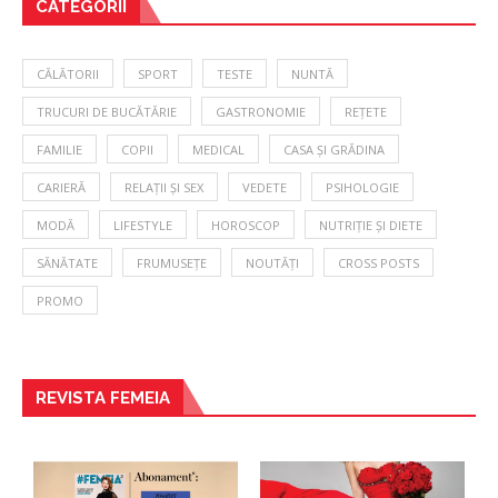
CATEGORII
CĂLĂTORII
SPORT
TESTE
NUNTĂ
TRUCURI DE BUCĂTĂRIE
GASTRONOMIE
REȚETE
FAMILIE
COPII
MEDICAL
CASA ȘI GRĂDINA
CARIERĂ
RELAȚII ȘI SEX
VEDETE
PSIHOLOGIE
MODĂ
LIFESTYLE
HOROSCOP
NUTRIȚIE ȘI DIETE
SĂNĂTATE
FRUMUSEȚE
NOUTĂȚI
CROSS POSTS
PROMO
REVISTA FEMEIA