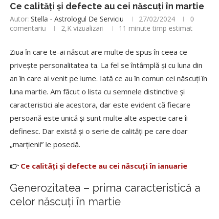
Ce calități și defecte au cei născuți în martie
Autor:
Stella - Astrologul De Serviciu
27/02/2024
0
comentariu
2,K
vizualizari
11 minute timp estimat
Ziua în care te-ai născut are multe de spus în ceea ce
privește personalitatea ta. La fel se întâmplă și cu luna din
an în care ai venit pe lume. Iată ce au în comun cei născuți în
luna martie. Am făcut o lista cu semnele distinctive și
caracteristici ale acestora, dar este evident că fiecare
persoană este unică și sunt multe alte aspecte care îi
definesc. Dar există și o serie de calități pe care doar
„marțienii” le posedă.
👉
Ce calități și defecte au cei născuți în ianuarie
Generozitatea – prima caracteristică a
celor născuți în martie