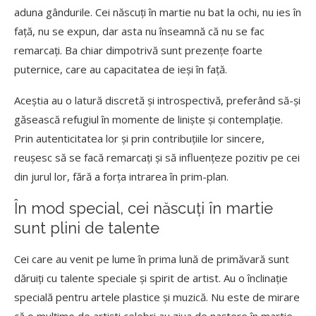
aduna gândurile. Cei născuți în martie nu bat la ochi, nu ies în
față, nu se expun, dar asta nu înseamnă că nu se fac
remarcați. Ba chiar dimpotrivă sunt prezențe foarte
puternice, care au capacitatea de ieși în față.
Aceștia au o latură discretă și introspectivă, preferând să-și
găsească refugiul în momente de liniște și contemplație.
Prin autenticitatea lor și prin contribuțiile lor sincere,
reușesc să se facă remarcați și să influențeze pozitiv pe cei
din jurul lor, fără a forța intrarea în prim-plan.
În mod special, cei născuți în martie
sunt plini de talente
Cei care au venit pe lume în prima lună de primăvară sunt
dăruiți cu talente speciale și spirit de artist. Au o înclinație
specială pentru artele plastice și muzică. Nu este de mirare