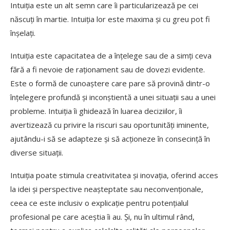
Intuiția este un alt semn care îi particularizează pe cei
născuți în martie. Intuiția lor este maxima și cu greu pot fi
înșelați.
Intuiția este capacitatea de a înțelege sau de a simți ceva
fără a fi nevoie de raționament sau de dovezi evidente.
Este o formă de cunoaștere care pare să provină dintr-o
înțelegere profundă și inconștientă a unei situații sau a unei
probleme. Intuiția îi ghidează în luarea deciziilor, îi
avertizează cu privire la riscuri sau oportunități iminente,
ajutându-i să se adapteze și să acționeze în consecință în
diverse situații.
Intuiția poate stimula creativitatea și inovația, oferind acces
la idei și perspective neașteptate sau neconvenționale,
ceea ce este inclusiv o explicație pentru potențialul
profesional pe care aceștia îi au. Și, nu în ultimul rând,