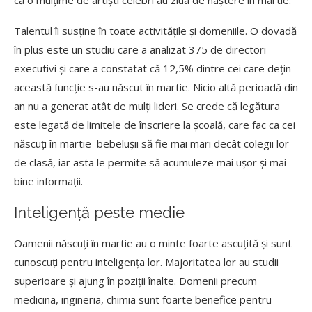
că o mulțime de artiști celebri au ziua de naștere în martie.
Talentul îi susține în toate activitățile și domeniile. O dovadă
în plus este un studiu care a analizat 375 de directori
executivi și care a constatat că 12,5% dintre cei care dețin
această funcție s-au născut în martie. Nicio altă perioadă din
an nu a generat atât de mulți lideri. Se crede că legătura
este legată de limitele de înscriere la școală, care fac ca cei
născuți în martie bebelușii să fie mai mari decât colegii lor
de clasă, iar asta le permite să acumuleze mai ușor și mai
bine informații.
Inteligență peste medie
Oamenii născuți în martie au o minte foarte ascuțită și sunt
cunoscuți pentru inteligența lor. Majoritatea lor au studii
superioare și ajung în poziții înalte. Domenii precum
medicina, ingineria, chimia sunt foarte benefice pentru