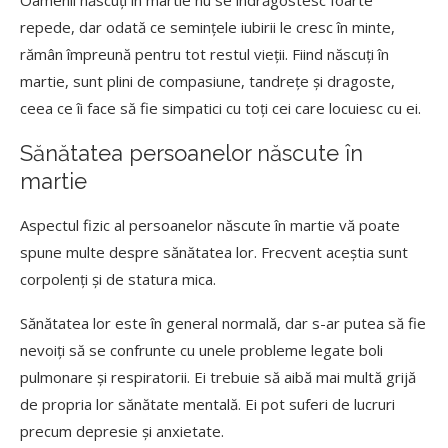
Oamenii născuți în martie nu se îndrăgostesc foarte
repede, dar odată ce semințele iubirii le cresc în minte,
rămân împreună pentru tot restul vieții. Fiind născuți în
martie, sunt plini de compasiune, tandrețe și dragoste,
ceea ce îi face să fie simpatici cu toți cei care locuiesc cu ei.
Sănătatea persoanelor născute în
martie
Aspectul fizic al persoanelor născute în martie vă poate
spune multe despre sănătatea lor. Frecvent aceștia sunt
corpolenți și de statura mica.
Sănătatea lor este în general normală, dar s-ar putea să fie
nevoiți să se confrunte cu unele probleme legate boli
pulmonare și respiratorii. Ei trebuie să aibă mai multă grijă
de propria lor sănătate mentală. Ei pot suferi de lucruri
precum depresie și anxietate.