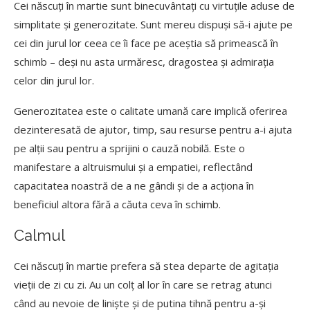
Cei născuți în martie sunt binecuvântați cu virtuțile aduse de
simplitate și generozitate. Sunt mereu dispuși să-i ajute pe
cei din jurul lor ceea ce îi face pe aceștia să primească în
schimb – deși nu asta urmăresc, dragostea și admirația
celor din jurul lor.
Generozitatea este o calitate umană care implică oferirea
dezinteresată de ajutor, timp, sau resurse pentru a-i ajuta
pe alții sau pentru a sprijini o cauză nobilă. Este o
manifestare a altruismului și a empatiei, reflectând
capacitatea noastră de a ne gândi și de a acționa în
beneficiul altora fără a căuta ceva în schimb.
Calmul
Cei născuți în martie prefera să stea departe de agitația
vieții de zi cu zi. Au un colț al lor în care se retrag atunci
când au nevoie de liniște și de putina tihnă pentru a-și