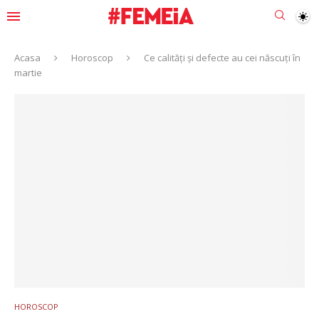
Acasa
Horoscop
Ce calități și defecte au cei născuți în
martie
HOROSCOP