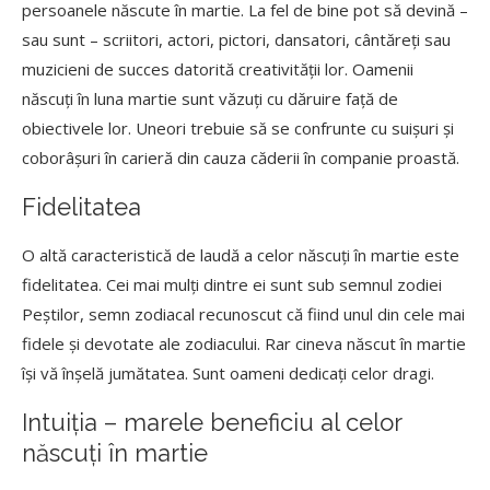
persoanele născute în martie. La fel de bine pot să devină –
sau sunt – scriitori, actori, pictori, dansatori, cântăreți sau
muzicieni de succes datorită creativității lor. Oamenii
născuți în luna martie sunt văzuți cu dăruire față de
obiectivele lor. Uneori trebuie să se confrunte cu suișuri și
coborâșuri în carieră din cauza căderii în companie proastă.
Fidelitatea
O altă caracteristică de laudă a celor născuți în martie este
fidelitatea. Cei mai mulți dintre ei sunt sub semnul zodiei
Peștilor, semn zodiacal recunoscut că fiind unul din cele mai
fidele și devotate ale zodiacului. Rar cineva născut în martie
își vă înșelă jumătatea. Sunt oameni dedicați celor dragi.
Intuiția – marele beneficiu al celor
născuți în martie