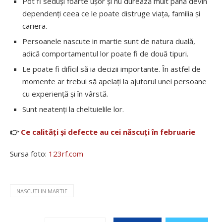
Pot fi seduși foarte ușor și nu durează mult până devin
dependenți ceea ce le poate distruge viața, familia și
cariera.
Persoanele nascute in martie sunt de natura duală,
adică comportamentul lor poate fi de două tipuri.
Le poate fi dificil să ia decizii importante. În astfel de
momente ar trebui să apelați la ajutorul unei persoane
cu experiență și în vârstă.
Sunt neatenți la cheltuielile lor.
👉
Ce calități și defecte au cei născuți în februarie
Sursa foto:
123rf.com
NASCUTI IN MARTIE