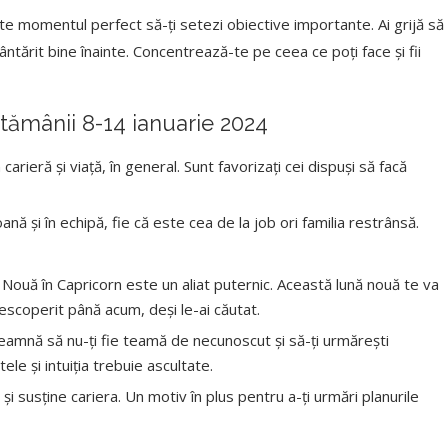
te momentul perfect să-ți setezi obiective importante. Ai grijă să
 cântărit bine înainte. Concentrează-te pe ceea ce poți face și fii
ptămânii
8-14 ianuarie 2024
rieră și viață, în general. Sunt favorizați cei dispuși să facă
ă și în echipă, fie că este cea de la job ori familia restrânsă.
na Nouă în Capricorn este un aliat puternic. Această lună nouă te va
 descoperit până acum, deși le-ai căutat.
deamnă să nu-ți fie teamă de necunoscut și să-ți urmărești
tele și intuiția trebuie ascultate.
i susține cariera. Un motiv în plus pentru a-ți urmări planurile