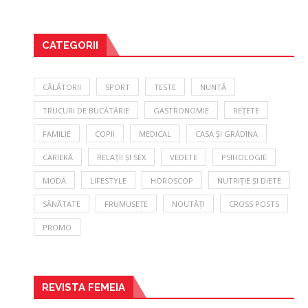
CATEGORII
CĂLĂTORII
SPORT
TESTE
NUNTĂ
TRUCURI DE BUCĂTĂRIE
GASTRONOMIE
REȚETE
FAMILIE
COPII
MEDICAL
CASA ȘI GRĂDINA
CARIERĂ
RELAȚII ȘI SEX
VEDETE
PSIHOLOGIE
MODĂ
LIFESTYLE
HOROSCOP
NUTRIȚIE ȘI DIETE
SĂNĂTATE
FRUMUSEȚE
NOUTĂȚI
CROSS POSTS
PROMO
REVISTA FEMEIA