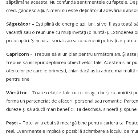
săptămâna aceasta. Nu confunda sentimentele cu faptele. Deși a
cred, gândesc alții. Nimeni nu este deținătorul adevărului absol
Săgetător
– Ești plină de energie azi, luni, și vei fi așa toată 
vacanță sau o reuniune cu mulți invitați (o nuntă?). Extinderea or
preocupări. Și nu uita: socializarea cu oamenii potriviți ar putea 
Capricorn
– Trebuie să ai un plan pentru următorii ani. Și a
trebuie să începi îndeplinirea obiectivelor tale. Acestea s-ar pu
ofertelor pe care le primești, chiar dacă asta aduce mai multă
pentru tine.
Vărsător
– Toate relațiile tale cu cei dragi, dar și cu amicii ș
forma un parteneriat de afaceri, personal sau romantic. Partene
dureze și să aducă mari beneficii. Fii deschisă, sinceră și spune
Pești
– Totul ar trebui să meargă bine pentru cariera ta. Poate 
real. Evenimentele implică o posibilă schimbare a locului de m