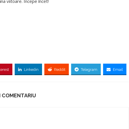
a viitoare. Începe încet!
terest
Linkedin
Reddit
Telegram
Email
N COMENTARIU