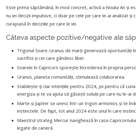
Este prima săptămână, în mod concret, activă a Noului An și es
nu iei decizii impulsive, ci doar pe cele pe care le-ai analizat și
curajoasă în deciziile pe care le iei.
Câteva aspecte pozitive/negative ale să
Trigonul Soare-Uranus de marți generează oportunități în ca
sacrificii și cei care gândesc liber.
Soarele în Capricorn sporește încrederea în propria persoan
Uranus, planeta comunității, stimulează colaborarea.
Stabilește-ți clar intențiile pentru 2024, joi pentru că Lu
energiza și te va ajuta să găsești soluții pe care nu le-ai
Marte și Jupiter se unesc într-un trigon armonios și te în
instinctele. De fapt, tot anul 2024 este unul în care instinc
Maestrul strateg Mercur navighează în casa Capricornului ș
legate de carieră.