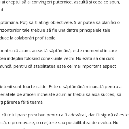
i dreptul să ai convingeri puternice, ascultă și ceea ce spun,
ut.
săptămâna. Poți să-ți atingi obiectivele. S-ar putea să planifici o
izonturilor tale trebuie să fie una dintre principalele tale
duce la colaborări profitabile.
sta pentru că acum, această săptămână, este momentul în care
tea îndeplini folosind conexiunile vechi. Nu ezita să dai curs
 muncă, pentru că stabilitatea este cel mai important aspect
i prietenii sunt foarte calde. Este o săptămână minunată pentru a
riatele de afaceri încheiate acum ar trebui să aibă succes, să
-ți părerea fără teamă.
că totul pare prea bun pentru a fi adevărat, dar fii sigură că este
uncă, o promovare, o creștere sau posibilitatea de evolua. Nu