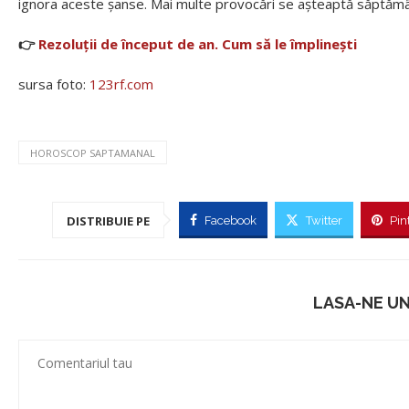
ignora aceste șanse. Mai multe provocări se așteaptă săptămân
👉
Rezoluții de început de an. Cum să le împlinești
sursa foto:
123rf.com
HOROSCOP SAPTAMANAL
DISTRIBUIE PE
Facebook
Twitter
Pin
LASA-NE U