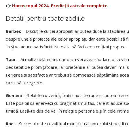
👉
Horoscopul 2024. Predicții astrale complete
Detalii pentru toate zodiile
Berbec
– Discuțiile cu cei apropiați ar putea duce la stabilirea 
despre unele proiecte ale celor apropiați, dar este posibil să fi
lin și va aduce satisfacții. Nu ezita să faci ceea ce ți-ai propus.
Taur
– Ai multe nelămuriri, dar dacă vei avea răbdare o să vină ș
deosebit de promițătoare, iar prieteniile ar putea deveni mai 
Fericirea și satisfacția ar trebui să domnească săptămâna acea
cazul să ai regrete.
Gemeni
– Relațiile cu vecinii, frații sau alte rude ar putea tre
Este posibil să enervezi cu pragmatismul tău, care îți aduce suc
timidă. Lasă-te dus de val, în relațiile personale și în cele intime
Rac
– Succesul este rezultatul muncii nu al norocului și tu știi 