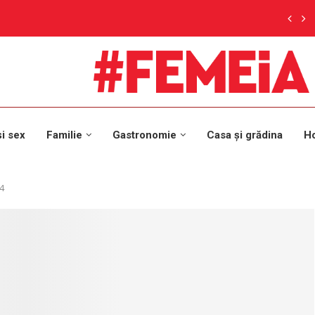
și sex
Familie
Gastronomie
Casa și grădina
H
4