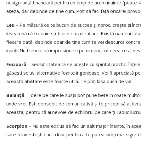
nesiguranță financiară pentru un timp de acum înainte (poate 4-6
așeza, dar depinde de tine cum. Poți să faci față oricărei provoc
Leu
– Pe măsură ce te bucuri de succes și noroc, crește și încr
înseamnă că trebuie să-ți pierzi uzul rațiunii. Există oameni fasci
fiecare dată, depinde doar de tine cum te vei descurca concret î
însuți. Nu trebuie să impresionezi pe nimeni, tot ceea ce ai nevo
Fecioară
– Sensibilitatea ta se unește cu spiritul practic. Înțel
găsești soluții alternative foarte ingenioase. Vei fi apreciată 
această abilitate este foarte utilă. Te poți lăsa dusă de val.
Balanță
– Ideile pe care le susții pot pune bețe în roate multo
unde vrei. Ești deosebit de comunicativă și te pricepi să activezi 
aceasta, pentru că ai nevoie de echilibrul pe care ți-l aduc lucru
Scorpion
– Nu este exclus să faci un salt major înainte, în a
sau să investești bani, doar pentru a te putea simți mai sigură 