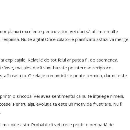
unor planuri excelente pentru viitor. Vei dori să afli mai multe
i respinsă. Nu te agita! Orice călătorie planificată astăzi va merge
i explicațiile. Relațiile de tot felul ar putea fi, de asemenea,
strânse, mai ales dacă sunt bazate pe interese reciproce.
sta în casa ta. O relație romantică se poate termina, dar nu este
ce printr-o sincopă. Vei avea sentimentul că nu te înțelege nimeni.
cese. Pentru alții, evoluția ta este un motiv de frustrare. Nu fi
.
cel mai bine asta. Probabil că vei trece printr-o perioadă de