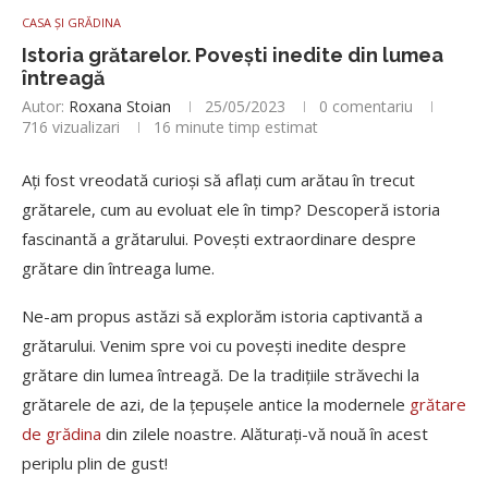
CASA ȘI GRĂDINA
Istoria grătarelor. Povești inedite din lumea
întreagă
Autor:
Roxana Stoian
25/05/2023
0 comentariu
716
vizualizari
16 minute timp estimat
Ați fost vreodată curioși să aflați cum arătau în trecut
grătarele, cum au evoluat ele în timp? Descoperă istoria
fascinantă a grătarului. Povești extraordinare despre
grătare din întreaga lume.
Ne-am propus astăzi să explorăm istoria captivantă a
grătarului. Venim spre voi cu povești inedite despre
grătare din lumea întreagă. De la tradițiile străvechi la
grătarele de azi, de la țepușele antice la modernele
grătare
de grădina
din zilele noastre. Alăturați-vă nouă în acest
periplu plin de gust!