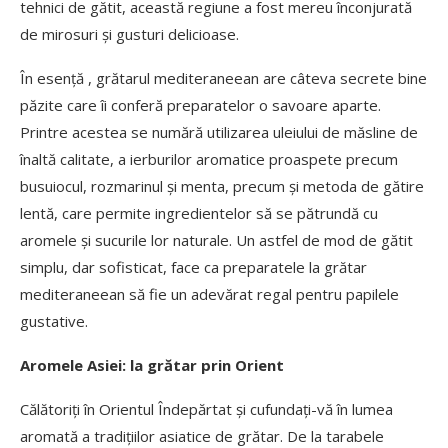
tehnici de gătit, această regiune a fost mereu înconjurată
de mirosuri și gusturi delicioase.
În esență , grătarul mediteraneean are câteva secrete bine
păzite care îi conferă preparatelor o savoare aparte.
Printre acestea se numără utilizarea uleiului de măsline de
înaltă calitate, a ierburilor aromatice proaspete precum
busuiocul, rozmarinul și menta, precum și metoda de gătire
lentă, care permite ingredientelor să se pătrundă cu
aromele și sucurile lor naturale. Un astfel de mod de gătit
simplu, dar sofisticat, face ca preparatele la grătar
mediteraneean să fie un adevărat regal pentru papilele
gustative.
Aromele Asiei: la grătar prin Orient
Călătoriți în Orientul Îndepărtat și cufundați-vă în lumea
aromată a tradițiilor asiatice de grătar. De la tarabele