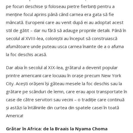
pe focuri deschise și foloseau pietre fierbinți pentru a
menține focul aprins până când carnea era gata să fie
mâncată. Europenii care au venit după ei au adoptat acest
stil de gătit – dar nu fără să adauge propriile detalii. Până în
secolul al XVIII-lea, coloniștii au început să construiască
afumătoare unde puteau usca carnea înainte de a o afuma
la foc deschis acasă.
Dar abia în secolul al XIX-lea, grătarul a devenit popular
printre americanii care locuiau în orașe precum New York
City. Acești orășeni își găteau mesele la foc deschis sau la
grătare pe scânduri de lemn, care erau apoi transportate în
case de către servitori sau vecini – o tradiție care continuă
și astăzi la întâlnirile din curtea din spatele casei în toată
America!
Grătar în Africa: de la Braais la Nyama Choma