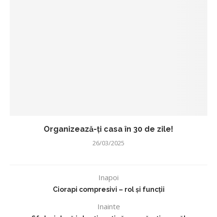
Organizează-ți casa în 30 de zile!
26/03/2025
Inapoi
Ciorapi compresivi – rol și funcții
Inainte