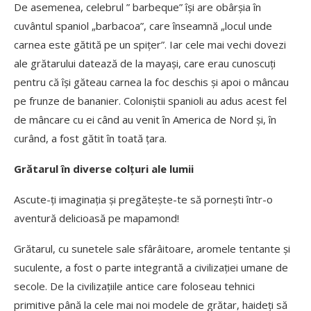
De asemenea, celebrul ” barbeque” își are obârșia în
cuvântul spaniol „barbacoa”, care înseamnă „locul unde
carnea este gătită pe un spițer”. Iar cele mai vechi dovezi
ale grătarului datează de la mayași, care erau cunoscuți
pentru că își găteau carnea la foc deschis și apoi o mâncau
pe frunze de bananier. Coloniștii spanioli au adus acest fel
de mâncare cu ei când au venit în America de Nord și, în
curând, a fost gătit în toată țara.
Grătarul în diverse colțuri ale lumii
Ascute-ți imaginația și pregătește-te să pornești într-o
aventură delicioasă pe mapamond!
Grătarul, cu sunetele sale sfârâitoare, aromele tentante și
suculente, a fost o parte integrantă a civilizației umane de
secole. De la civilizațiile antice care foloseau tehnici
primitive până la cele mai noi modele de grătar, haideți să