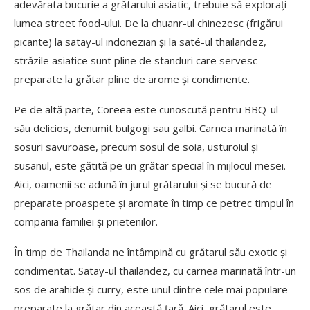
adevărata bucurie a grătarului asiatic, trebuie să explorați
lumea street food-ului. De la chuanr-ul chinezesc (frigărui
picante) la satay-ul indonezian și la saté-ul thailandez,
străzile asiatice sunt pline de standuri care servesc
preparate la grătar pline de arome și condimente.
Pe de altă parte, Coreea este cunoscută pentru BBQ-ul
său delicios, denumit bulgogi sau galbi. Carnea marinată în
sosuri savuroase, precum sosul de soia, usturoiul și
susanul, este gătită pe un grătar special în mijlocul mesei.
Aici, oamenii se adună în jurul grătarului și se bucură de
preparate proaspete și aromate în timp ce petrec timpul în
compania familiei și prietenilor.
În timp de Thailanda ne întâmpină cu grătarul său exotic și
condimentat. Satay-ul thailandez, cu carnea marinată într-un
sos de arahide și curry, este unul dintre cele mai populare
preparate la grătar din această țară. Aici, grătarul este