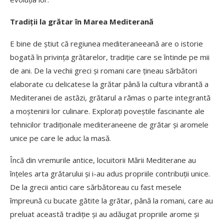
Tradiții la grătar în Marea Mediterană
E bine de știut că regiunea mediteraneeană are o istorie
bogată în privința grătarelor, tradiție care se întinde pe mii
de ani. De la vechii greci și romani care țineau sărbători
elaborate cu delicatese la grătar până la cultura vibrantă a
Mediteranei de astăzi, grătarul a rămas o parte integrantă
a moștenirii lor culinare. Explorați poveștile fascinante ale
tehnicilor tradiționale mediteraneene de grătar și aromele
unice pe care le aduc la masă.
Încă din vremurile antice, locuitorii Mării Mediterane au
înțeles arta grătarului și i-au adus propriile contribuții unice.
De la grecii antici care sărbătoreau cu fast mesele
împreună cu bucate gătite la grătar, până la romani, care au
preluat această tradiție și au adăugat propriile arome și