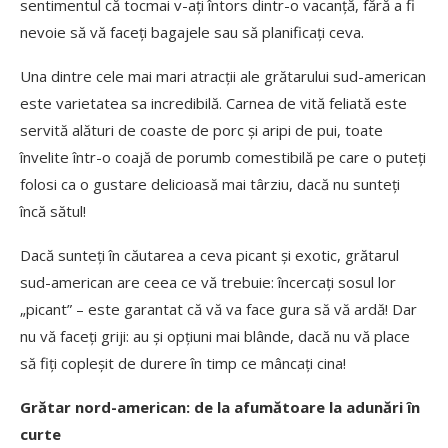
sentimentul că tocmai v-ați întors dintr-o vacanță, fără a fi
nevoie să vă faceți bagajele sau să planificați ceva.
Una dintre cele mai mari atracții ale grătarului sud-american
este varietatea sa incredibilă. Carnea de vită feliată este
servită alături de coaste de porc și aripi de pui, toate
învelite într-o coajă de porumb comestibilă pe care o puteți
folosi ca o gustare delicioasă mai târziu, dacă nu sunteți
încă sătul!
Dacă sunteți în căutarea a ceva picant și exotic, grătarul
sud-american are ceea ce vă trebuie: încercați sosul lor
„picant” – este garantat că vă va face gura să vă ardă! Dar
nu vă faceți griji: au și opțiuni mai blânde, dacă nu vă place
să fiți copleșit de durere în timp ce mâncați cina!
Grătar nord-american: de la afumătoare la adunări în
curte