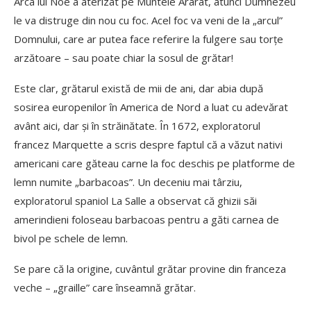
Arca lui Noe a aterizat pe Muntele Ararat, atunci Dumnezeu
le va distruge din nou cu foc. Acel foc va veni de la „arcul”
Domnului, care ar putea face referire la fulgere sau torțe
arzătoare – sau poate chiar la sosul de grătar!
Este clar, grătarul există de mii de ani, dar abia după
sosirea europenilor în America de Nord a luat cu adevărat
avânt aici, dar și în străinătate. În 1672, exploratorul
francez Marquette a scris despre faptul că a văzut nativi
americani care găteau carne la foc deschis pe platforme de
lemn numite „barbacoas”. Un deceniu mai târziu,
exploratorul spaniol La Salle a observat că ghizii săi
amerindieni foloseau barbacoas pentru a găti carnea de
bivol pe schele de lemn.
Se pare că la origine, cuvântul grătar provine din franceza
veche – „graille” care înseamnă grătar.