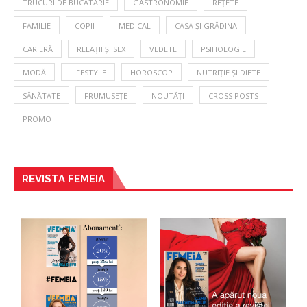
TRUCURI DE BUCĂTĂRIE
GASTRONOMIE
REȚETE
FAMILIE
COPII
MEDICAL
CASA ȘI GRĂDINA
CARIERĂ
RELAȚII ȘI SEX
VEDETE
PSIHOLOGIE
MODĂ
LIFESTYLE
HOROSCOP
NUTRIȚIE ȘI DIETE
SĂNĂTATE
FRUMUSEȚE
NOUTĂȚI
CROSS POSTS
PROMO
REVISTA FEMEIA