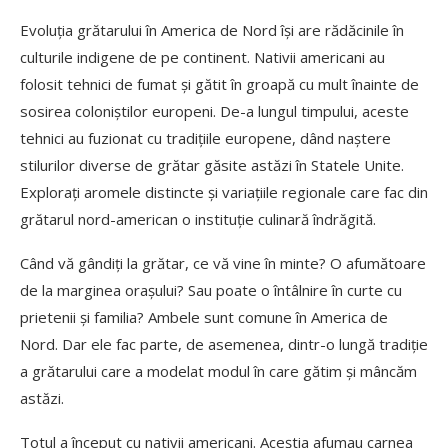
Evoluția grătarului în America de Nord își are rădăcinile în
culturile indigene de pe continent. Nativii americani au
folosit tehnici de fumat și gătit în groapă cu mult înainte de
sosirea coloniștilor europeni. De-a lungul timpului, aceste
tehnici au fuzionat cu tradițiile europene, dând naștere
stilurilor diverse de grătar găsite astăzi în Statele Unite.
Explorați aromele distincte și variațiile regionale care fac din
grătarul nord-american o instituție culinară îndrăgită.
Când vă gândiți la grătar, ce vă vine în minte? O afumătoare
de la marginea orașului? Sau poate o întâlnire în curte cu
prietenii și familia? Ambele sunt comune în America de
Nord. Dar ele fac parte, de asemenea, dintr-o lungă tradiție
a grătarului care a modelat modul în care gătim și mâncăm
astăzi.
Totul a început cu nativii americani. Aceștia afumau carnea