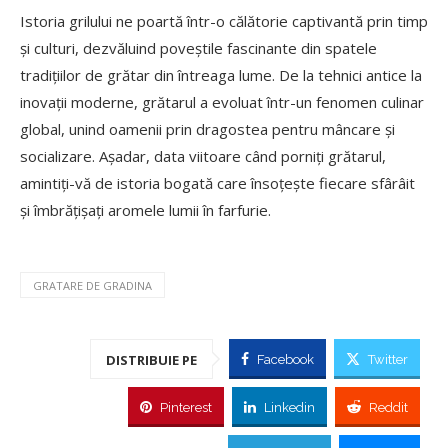
Istoria grilului ne poartă într-o călătorie captivantă prin timp
și culturi, dezvăluind poveștile fascinante din spatele
tradițiilor de grătar din întreaga lume. De la tehnici antice la
inovații moderne, grătarul a evoluat într-un fenomen culinar
global, unind oamenii prin dragostea pentru mâncare și
socializare. Așadar, data viitoare când porniți grătarul,
amintiți-vă de istoria bogată care însoțește fiecare sfârâit
și îmbrățișați aromele lumii în farfurie.
GRATARE DE GRADINA
DISTRIBUIE PE
Facebook
Twitter
Pinterest
Linkedin
Reddit