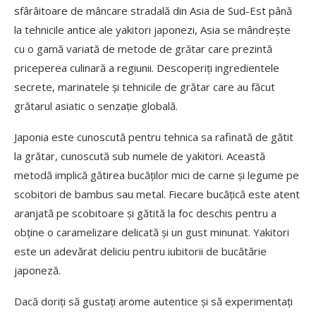
sfârâitoare de mâncare stradală din Asia de Sud-Est până
la tehnicile antice ale yakitori japonezi, Asia se mândrește
cu o gamă variată de metode de grătar care prezintă
priceperea culinară a regiunii. Descoperiți ingredientele
secrete, marinatele și tehnicile de grătar care au făcut
grătarul asiatic o senzație globală.
Japonia este cunoscută pentru tehnica sa rafinată de gătit
la grătar, cunoscută sub numele de yakitori. Această
metodă implică gătirea bucăților mici de carne și legume pe
scobitori de bambus sau metal. Fiecare bucățică este atent
aranjată pe scobitoare și gătită la foc deschis pentru a
obține o caramelizare delicată și un gust minunat. Yakitori
este un adevărat deliciu pentru iubitorii de bucătărie
japoneză.
Dacă doriți să gustați arome autentice și să experimentați