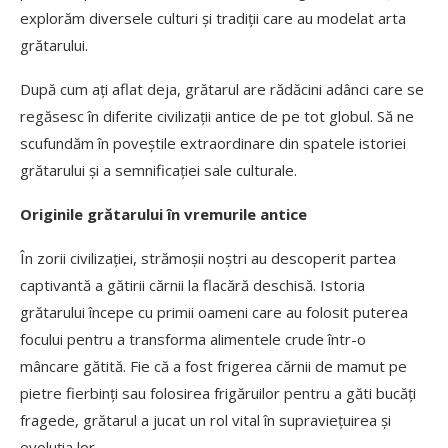
explorăm diversele culturi și tradiții care au modelat arta
grătarului.
După cum ați aflat deja, grătarul are rădăcini adânci care se
regăsesc în diferite civilizații antice de pe tot globul. Să ne
scufundăm în poveștile extraordinare din spatele istoriei
grătarului și a semnificației sale culturale.
Originile grătarului în vremurile antice
În zorii civilizației, strămoșii noștri au descoperit partea
captivantă a gătirii cărnii la flacără deschisă. Istoria
grătarului începe cu primii oameni care au folosit puterea
focului pentru a transforma alimentele crude într-o
mâncare gătită. Fie că a fost frigerea cărnii de mamut pe
pietre fierbinți sau folosirea frigăruilor pentru a găti bucăți
fragede, grătarul a jucat un rol vital în supraviețuirea și
evoluția lor.