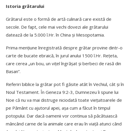
Istoria grătarului
Grătarul este o formă de artă culinară care există de
secole. De fapt, cele mai vechi dovezi ale grătarului
datează de la 5.000 î.Hr. în China și Mesopotamia.
Prima mențiune înregistrată despre grătar provine dintr-o
carte de bucate ebraică, în jurul anului 1500 î.Hr. Rețeta,
care cerea „un bou, un vițel îngrășat și berbeci de rasă din
Basan”.
Referiri biblice la grătar pot fi găsite atât în Vechiul, cât și în
Noul Testament. În Geneza 9:2-3, Dumnezeu îi spune lui
Noe că nu va mai distruge niciodată toate viețuitoarele de
pe Pământ cu ajutorul apei, așa cum a făcut în timpul
potopului. Dar dacă oamenii vor continua să păcătuiască
mâncând carne de la animale care erau în viață atunci când