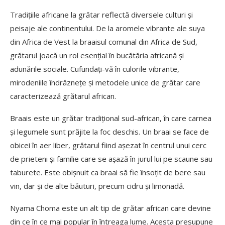
Tradițiile africane la grătar reflectă diversele culturi și
peisaje ale continentului. De la aromele vibrante ale suya
din Africa de Vest la braaisul comunal din Africa de Sud,
grătarul joacă un rol esențial în bucătăria africană și
adunările sociale. Cufundați-vă în culorile vibrante,
mirodeniile îndrăznețe și metodele unice de grătar care
caracterizează grătarul african.
Braais este un grătar tradițional sud-african, în care carnea
și legumele sunt prăjite la foc deschis. Un braai se face de
obicei în aer liber, grătarul fiind așezat în centrul unui cerc
de prieteni și familie care se așază în jurul lui pe scaune sau
taburete. Este obișnuit ca braai să fie însoțit de bere sau
vin, dar și de alte băuturi, precum cidru și limonadă.
Nyama Choma este un alt tip de grătar african care devine
din ce în ce mai popular în întreaga lume. Acesta presupune