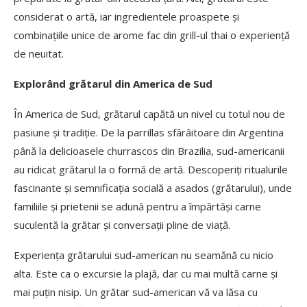
considerat o artă, iar ingredientele proaspete și
combinațiile unice de arome fac din grill-ul thai o experiență
de neuitat.
Explorând grătarul din America de Sud
În America de Sud, grătarul capătă un nivel cu totul nou de
pasiune și tradiție. De la parrillas sfârâitoare din Argentina
până la delicioasele churrascos din Brazilia, sud-americanii
au ridicat grătarul la o formă de artă. Descoperiți ritualurile
fascinante și semnificația socială a asados (grătarului), unde
familiile și prietenii se adună pentru a împărtăși carne
suculentă la grătar și conversații pline de viață.
Experiența grătarului sud-american nu seamănă cu nicio
alta. Este ca o excursie la plajă, dar cu mai multă carne și
mai puțin nisip. Un grătar sud-american vă va lăsa cu