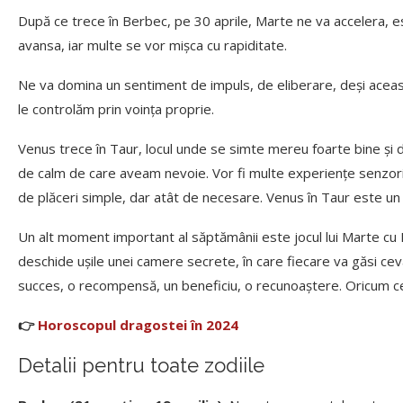
După ce trece în Berbec, pe 30 aprile, Marte ne va accelera, e
avansa, iar multe se vor mișca cu rapiditate.
Ne va domina un sentiment de impuls, de eliberare, deși aceas
le controlăm prin voința proprie.
Venus trece în Taur, locul unde se simte mereu foarte bine ș
de calm de care aveam nevoie. Vor fi multe experiențe senzorial
de plăceri simple, dar atât de necesare. Venus în Taur este un
Un alt moment important al săptămânii este jocul lui Marte cu 
deschide ușile unei camere secrete, în care fiecare va găsi ceva 
succes, o recompensă, un beneficiu, o recunoaștere. Oricum c
👉
Horoscopul dragostei în 2024
Detalii pentru toate zodiile