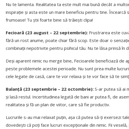
Nu te lamenta. Realitatea ta este mult mai bună decât a multor a
inspirație și asta este un mare beneficiu pentru tine. Încearcă s
frumoase! Tu știi foarte bine să trăiești clipa!
Fecioară (23 august – 22 septembrie):
Frustrarea este cuvâ
fără un rost anume, poate chiar fără scop. Este doar o senzați
combinații nepotrivite pentru psihicul tău. Nu te lăsa prinsă în di
Deși aparent nimic nu merge bine, Fecioarele beneficiază de apor
peste problemele acestei perioade. Nu sunt prea multe lucruri d
cele legate de casă, care te vor relaxa și te vor face să te simț
Balanță (23 septembrie – 22 octombrie):
S-ar putea să ai m
și lasă restul. Incertitudinea legată de bani ar putea fi, de a
realitatea și fă un plan de viitor, care să fie productiv.
Lucrurile s-au mai relaxat puțin, așa că putea să-ți exersezi tal
dovedești că poți face lucruri excepționale din nimic. Fii veselă, 