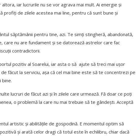
ltora, iar lucrurile nu se vor agrava mai mult. Ai energie și
ă profiți de zilele acestea mai line, pentru că sunt bune și
ntul săptămânii pentru tine, azi. Te simți stingheră, abandonată,
e, care nu are fundament și se datorează astrelor care fac
scuții contradictorii.
tul pozitiv al Soarelui, iar asta o să ajute să treci mai ușor
e făcut la serviciu, așa că cel mai bine este să te concentrezi pe
i bine.
ulte lucruri de făcut azi și în zilele care urmează. Fă doar ce poți
semenea, o problemă la care nu mai trebuie să te gândești. Acceptă
entul artistic și abilitățile de gospodină. E momentul optim să
pozitivă și arată celor dragi că totul este în echilibru, chiar dacă