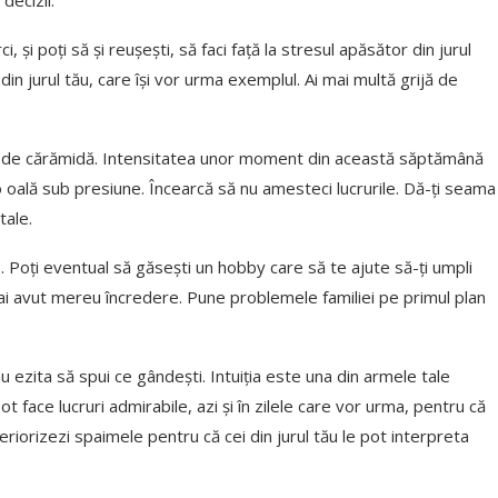
decizii.
 și poți să și reușești, să faci față la stresul apăsător din jurul
din jurul tău, care își vor urma exemplul. Ai mai multă grijă de
id de cărămidă. Intensitatea unor moment din această săptămână
 oală sub presiune. Încearcă să nu amesteci lucrurile. Dă-ți seama
tale.
re. Poți eventual să găsești un hobby care să te ajute să-ți umpli
re ai avut mereu încredere. Pune problemele familiei pe primul plan
 ezita să spui ce gândești. Intuiția este una din armele tale
ot face lucruri admirabile, azi și în zilele care vor urma, pentru că
eriorizezi spaimele pentru că cei din jurul tău le pot interpreta