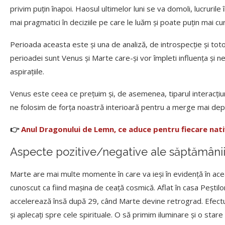
privim puțin înapoi. Haosul ultimelor luni se va domoli, lucruril
mai pragmatici în deciziile pe care le luăm și poate puțin mai cur
Perioada aceasta este și una de analiză, de introspecție și toto
perioadei sunt Venus și Marte care-și vor împleti influența și ne
aspirațiile.
Venus este ceea ce prețuim și, de asemenea, tiparul interacțiunii
ne folosim de forța noastră interioară pentru a merge mai dep
👉
Anul Dragonului de Lemn, ce aduce pentru fiecare nat
Aspecte pozitive/negative ale săptămânii 
Marte are mai multe momente în care va ieși în evidență în ac
cunoscut ca fiind mașina de ceață cosmică. Aflat în casa Peștilo
accelerează însă după 29, când Marte devine retrograd. Efectul 
și aplecați spre cele spirituale. O să primim iluminare și o stare