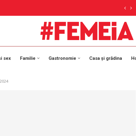
și sex
Familie
Gastronomie
Casa și grădina
H
 2024