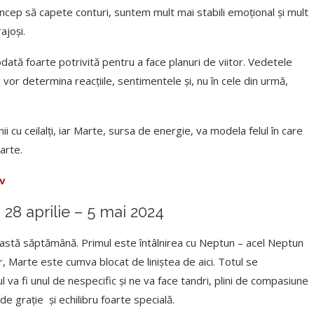
e încep să capete conturi, suntem mult mai stabili emoțional și mult
ajoși.
dată foarte potrivită pentru a face planuri de viitor. Vedetele
 vor determina reacțiile, sentimentele și, nu în cele din urmă,
 cu ceilalți, iar Marte, sursa de energie, va modela felul în care
arte.
iv
28 aprilie – 5 mai 2024
eastă săptămână. Primul este întâlnirea cu Neptun – acel Neptun
r, Marte este cumva blocat de liniștea de aici. Totul se
va fi unul de nespecific și ne va face tandri, plini de compasiune
 de grație și echilibru foarte specială.