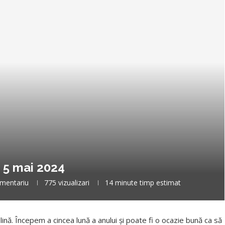
– 5 mai 2024
mentariu
775
vizualizari
14 minute timp estimat
ină. Începem a cincea lună a anului și poate fi o ocazie bună ca să