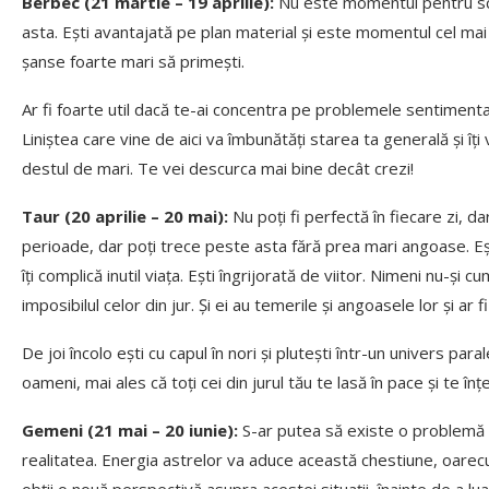
Berbec (21 martie – 19 aprilie):
Nu este momentul pentru schi
asta. Ești avantajată pe plan material și este momentul cel mai b
șanse foarte mari să primești.
Ar fi foarte util dacă te-ai concentra pe problemele sentimental
Liniștea care vine de aici va îmbunătăți starea ta generală și îț
destul de mari. Te vei descurca mai bine decât crezi!
Taur (20 aprilie – 20 mai):
Nu poți fi perfectă în fiecare zi, 
perioade, dar poți trece peste asta fără prea mari angoase. Ești 
îți complică inutil viața. Ești îngrijorată de viitor. Nimeni nu-și 
imposibilul celor din jur. Și ei au temerile și angoasele lor și ar f
De joi încolo ești cu capul în nori și plutești într-un univers paral
oameni, mai ales că toți cei din jurul tău te lasă în pace și te înț
Gemeni (21 mai – 20 iunie):
S-ar putea să existe o problemă ca
realitatea. Energia astrelor va aduce această chestiune, oarecum 