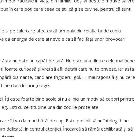
mbări radicale în viața din familie, deși ai destule motive să vrei
un în care poți cere ceea ce știi că ți se cuvine, pentru că sunt
e și pe cale care afectează armonia din relația ta de cuplu.
i va da energia de care ai nevoie ca să faci față unor provocări
dar ăsta nu este un capăt de țară! Nu este una dintre cele mai bune
foarte curioasă și vrei să afli detalii care nu te privesc, iar asta
cumpără diamante, când are frigiderul gol. Fii mai rațională și nu cere
i bine dacă le-ai înțelege.
el. Îți este foarte bine acolo și nu ai nici un motiv să cobori printre
eleg. Ești cu certitudine una din zodiile protejate.
re îți va da mari bătăi de cap. Este posibil să nu înțelegi bine
delicată, în centrul atenției. Încearcă să rămâi echilibrată și să