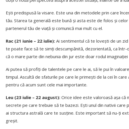
obții o nouă perspectivă asupra acestei situații, înainte de a lua 
Ești predispusă la visare. Este una din metodele prin care încerci,
tău. Starea ta generală este bună și asta este de folos și celor 
partenerul tău de viață și comunică mai mult cu el.
Rac (21 iunie – 22 iulie):
Ai sentimentul că te lovești de un z
te poate face să te simți descumpănită, dezorientată, ca într-o
că o mare parte din nebunia din jur este doar rodul imaginației 
Ai putea să profiți de talentele pe care le ai, să le pui în valoa
timpul. Ascultă de sfaturile pe care le primești de la cei în ca
pentru că acum sunt cele mai importante.
Leu (23 iulie – 22 august):
Orice idee este valoroasă așa că nu
secrete pe care trebuie să te bazezi. Ești unul din nativii care p
ai structura astrală care te susține. Este important să nu-ți ext
greșit.