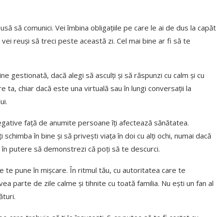
să să comunici. Vei îmbina obligațiile pe care le ai de dus la capăt
ta vei reuși să treci peste această zi. Cel mai bine ar fi să te
e gestionată, dacă alegi să asculți și să răspunzi cu calm și cu
ta, chiar dacă este una virtuală sau în lungi conversații la
ui.
gative față de anumite persoane îți afectează sănătatea.
chimba în bine și să privești viața în doi cu alți ochi, numai dacă
stă în putere să demonstrezi că poți să te descurci.
 te pune în mișcare. În ritmul tău, cu autoritatea care te
ea parte de zile calme și tihnite cu toată familia. Nu ești un fan al
ături.