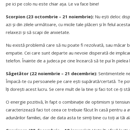
pe ici pe colo nu este chiar așa. Le va face bine!
Scorpion (23 octombrie – 21 noiembrie):
Nu ești deloc dispu
azi și din zilele următoare, cu micile tale plăceri și în felul aces
relaxezi și să scapi de anxietate.
Nu există problemă care să nu poate fi rezolvată, sau măcar bin
empatie. Cei care sunt departe au nevoie disperată de implicare 
telefon. Înainte de a judeca pe cine încearcă să te pui în pielea l
Săgetător (22 noiembrie – 21 decembrie):
Sentimentele ne
Împacă-te cu persoanele pe care ești supărată/certată. Te poți s
îți dorești acest lucru. Se cere mult de la tine și faci tot ce-ți 
O energie pozitivă, în fapt o combinație de optimism și tensiune
caracterizează faci tot ceea ce trebuie făcut în casă pentru a av
adunărilor familiei, dar de data asta te simți bine cu toți ai tăi al