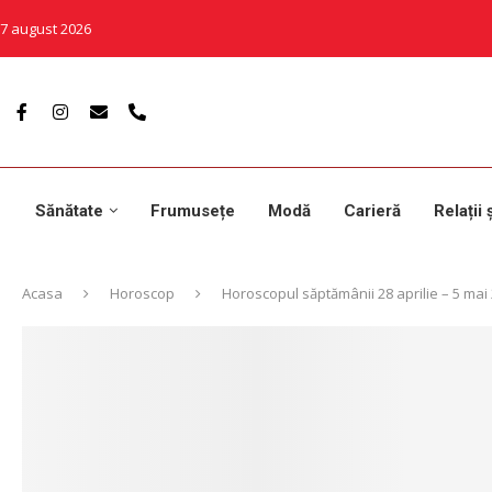
7 august 2026
Sănătate
Frumusețe
Modă
Carieră
Relații 
Acasa
Horoscop
Horoscopul săptămânii 28 aprilie – 5 mai